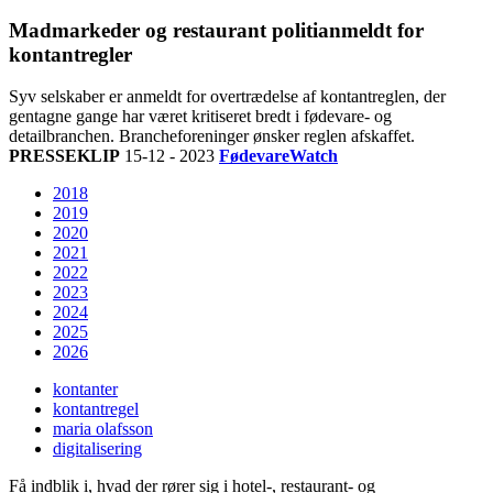
Madmarkeder og restaurant politianmeldt for
kontantregler
Syv selskaber er anmeldt for overtrædelse af kontantreglen, der
gentagne gange har været kritiseret bredt i fødevare- og
detailbranchen. Brancheforeninger ønsker reglen afskaffet.
PRESSEKLIP
15-12 - 2023
FødevareWatch
2018
2019
2020
2021
2022
2023
2024
2025
2026
kontanter
kontantregel
maria olafsson
digitalisering
Få indblik i, hvad der rører sig i hotel-, restaurant- og