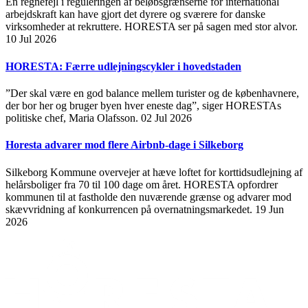
En regnefejl i reguleringen af beløbsgrænserne for international
arbejdskraft kan have gjort det dyrere og sværere for danske
virksomheder at rekruttere. HORESTA ser på sagen med stor alvor.
10 Jul 2026
HORESTA: Færre udlejningscykler i hovedstaden
”Der skal være en god balance mellem turister og de københavnere,
der bor her og bruger byen hver eneste dag”, siger HORESTAs
politiske chef, Maria Olafsson.
02 Jul 2026
Horesta advarer mod flere Airbnb-dage i Silkeborg
Silkeborg Kommune overvejer at hæve loftet for korttidsudlejning af
helårsboliger fra 70 til 100 dage om året. HORESTA opfordrer
kommunen til at fastholde den nuværende grænse og advarer mod
skævvridning af konkurrencen på overnatningsmarkedet.
19 Jun
2026