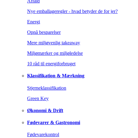
Affald
Nye emballageregler - hvad betyder de for jer?
Energi
Opnå besparelser
Mere miljøvenlig takeaway
Miljømærker og miljøledelse
10 råd til energiforbruget
Klassifikation & Mærkning
Stjerneklassifikation
Green Key
Økonomi & Drift
Fødevarer & Gastronomi
Fødevarekontrol