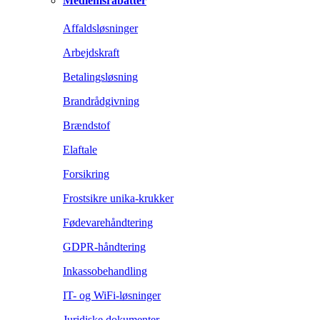
Medlemsrabatter
Affaldsløsninger
Arbejdskraft
Betalingsløsning
Brandrådgivning
Brændstof
Elaftale
Forsikring
Frostsikre unika-krukker
Fødevarehåndtering
GDPR-håndtering
Inkassobehandling
IT- og WiFi-løsninger
Juridiske dokumenter