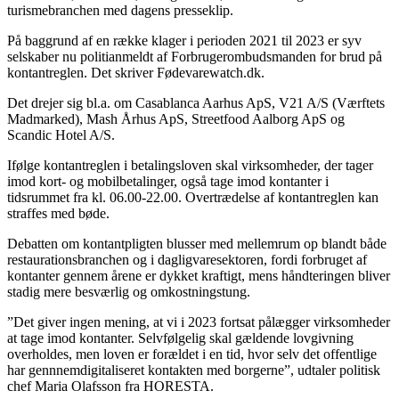
turismebranchen med dagens presseklip.
På baggrund af en række klager i perioden 2021 til 2023 er syv
selskaber nu politianmeldt af Forbrugerombudsmanden for brud på
kontantreglen. Det skriver Fødevarewatch.dk.
Det drejer sig bl.a. om Casablanca Aarhus ApS, V21 A/S (Værftets
Madmarked), Mash Århus ApS, Streetfood Aalborg ApS og
Scandic Hotel A/S.
Ifølge kontantreglen i betalingsloven skal virksomheder, der tager
imod kort- og mobilbetalinger, også tage imod kontanter i
tidsrummet fra kl. 06.00-22.00. Overtrædelse af kontantreglen kan
straffes med bøde.
Debatten om kontantpligten blusser med mellemrum op blandt både
restaurationsbranchen og i dagligvaresektoren, fordi forbruget af
kontanter gennem årene er dykket kraftigt, mens håndteringen bliver
stadig mere besværlig og omkostningstung.
”Det giver ingen mening, at vi i 2023 fortsat pålægger virksomheder
at tage imod kontanter. Selvfølgelig skal gældende lovgivning
overholdes, men loven er forældet i en tid, hvor selv det offentlige
har gennnemdigitaliseret kontakten med borgerne”, udtaler politisk
chef Maria Olafsson fra HORESTA.