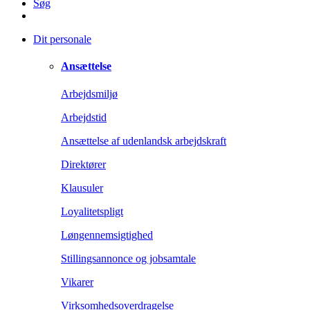
Søg
Dit personale
Ansættelse
Arbejdsmiljø
Arbejdstid
Ansættelse af udenlandsk arbejdskraft
Direktører
Klausuler
Loyalitetspligt
Løngennemsigtighed
Stillingsannonce og jobsamtale
Vikarer
Virksomhedsoverdragelse