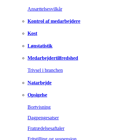
Ansættelsesvilkår
Kontrol af medarbejdere
Kost
Lønstatistik
Medarbejdertilfredshed
Trivsel i branchen
Natarbejde
Opsigelse
Bortvisning
Dagpengesatser
Fratrædelsesaftaler
Fritstilling og suspension