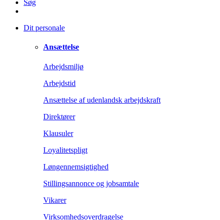
Søg
Dit personale
Ansættelse
Arbejdsmiljø
Arbejdstid
Ansættelse af udenlandsk arbejdskraft
Direktører
Klausuler
Loyalitetspligt
Løngennemsigtighed
Stillingsannonce og jobsamtale
Vikarer
Virksomhedsoverdragelse