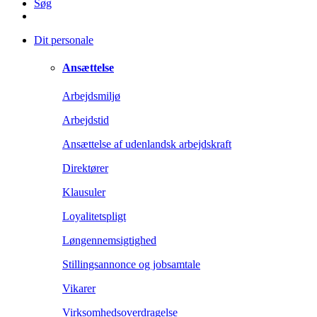
Søg
Dit personale
Ansættelse
Arbejdsmiljø
Arbejdstid
Ansættelse af udenlandsk arbejdskraft
Direktører
Klausuler
Loyalitetspligt
Løngennemsigtighed
Stillingsannonce og jobsamtale
Vikarer
Virksomhedsoverdragelse