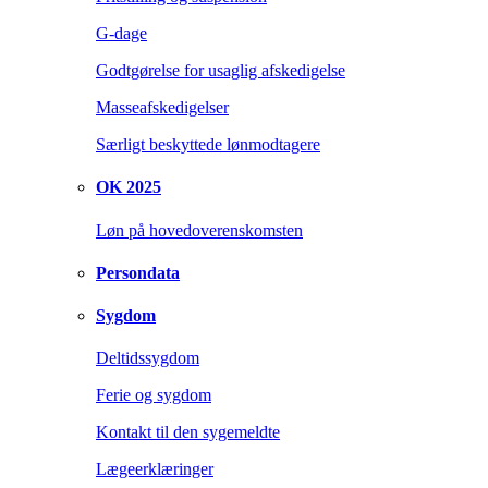
G-dage
Godtgørelse for usaglig afskedigelse
Masseafskedigelser
Særligt beskyttede lønmodtagere
OK 2025
Løn på hovedoverenskomsten
Persondata
Sygdom
Deltidssygdom
Ferie og sygdom
Kontakt til den sygemeldte
Lægeerklæringer