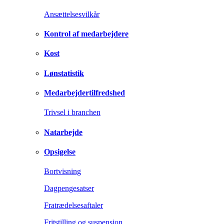
Ansættelsesvilkår
Kontrol af medarbejdere
Kost
Lønstatistik
Medarbejdertilfredshed
Trivsel i branchen
Natarbejde
Opsigelse
Bortvisning
Dagpengesatser
Fratrædelsesaftaler
Fritstilling og suspension