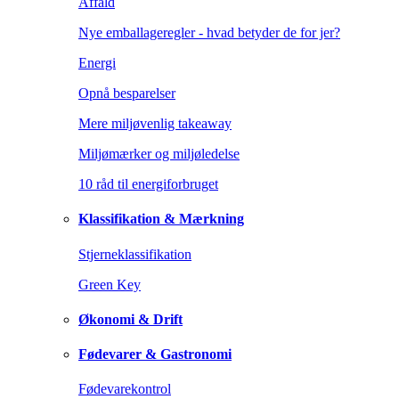
Affald
Nye emballageregler - hvad betyder de for jer?
Energi
Opnå besparelser
Mere miljøvenlig takeaway
Miljømærker og miljøledelse
10 råd til energiforbruget
Klassifikation & Mærkning
Stjerneklassifikation
Green Key
Økonomi & Drift
Fødevarer & Gastronomi
Fødevarekontrol