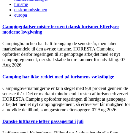
turisme
eu-kommissionen
europa
Campingpladser mister terræn i dansk turisme: Efterlyser
moderne lovgivning
Campingbranchen har haft fremgang de seneste år, men taber
markedsandele til den øvrige turisme. HORESTA Camping
opfordrer derfor regeringen til at genoptage arbejdet med et nyt
campingreglement, der skal skabe bedre rammer for udvikling.
07
Aug 2026
Camping har ikke reddet med på turismens vækstbølge
Campingovernatningerne er kun steget med 9,8 procent gennem de
seneste ti år. Det er markant mindre end i resten af turismeerhvervet.
HORESTA Camping opfordrer regeringen til hurtigt at genoptage
arbejdet med et nyt campingreglement, så erhvervet får mulighed for
at udvikle de tilbud, som gæsterne efterspørger.
07 Aug 2026
Danske lufthavne løfter passagertal i juli
Lufthavnene i København, Billund og Aarhus havde alle flere