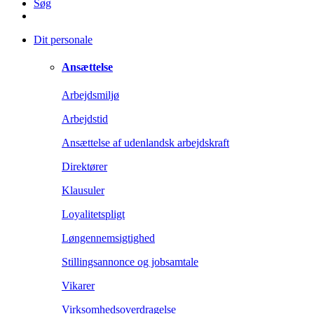
Søg
Dit personale
Ansættelse
Arbejdsmiljø
Arbejdstid
Ansættelse af udenlandsk arbejdskraft
Direktører
Klausuler
Loyalitetspligt
Løngennemsigtighed
Stillingsannonce og jobsamtale
Vikarer
Virksomhedsoverdragelse