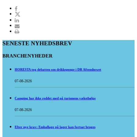
SENESTE NYHEDSBREV
BRANCHENYHEDER
HORESTA tog debatten om drikkepenge i DR Aftenshowet
07-08-2026
Camping har ikke reddet med på turismens vækstbølge
07-08-2026
Efter nye krav: Emballage på lager kan fortsat bruges