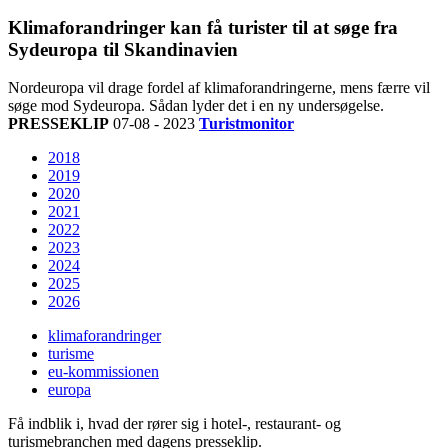
Klimaforandringer kan få turister til at søge fra
Sydeuropa til Skandinavien
Nordeuropa vil drage fordel af klimaforandringerne, mens færre vil
søge mod Sydeuropa. Sådan lyder det i en ny undersøgelse.
PRESSEKLIP
07-08 - 2023
Turistmonitor
2018
2019
2020
2021
2022
2023
2024
2025
2026
klimaforandringer
turisme
eu-kommissionen
europa
Få indblik i, hvad der rører sig i hotel-, restaurant- og
turismebranchen med dagens presseklip.