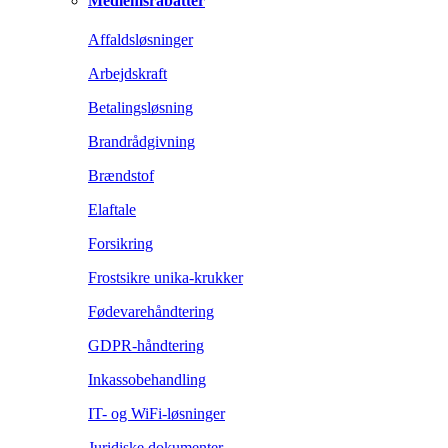
Medlemsrabatter
Affaldsløsninger
Arbejdskraft
Betalingsløsning
Brandrådgivning
Brændstof
Elaftale
Forsikring
Frostsikre unika-krukker
Fødevarehåndtering
GDPR-håndtering
Inkassobehandling
IT- og WiFi-løsninger
Juridiske dokumenter