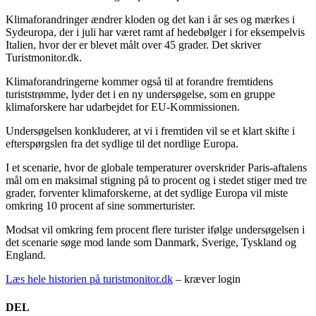
Klimaforandringer ændrer kloden og det kan i år ses og mærkes i
Sydeuropa, der i juli har været ramt af hedebølger i for eksempelvis
Italien, hvor der er blevet målt over 45 grader. Det skriver
Turistmonitor.dk.
Klimaforandringerne kommer også til at forandre fremtidens
turiststrømme, lyder det i en ny undersøgelse, som en gruppe
klimaforskere har udarbejdet for EU-Kommissionen.
Undersøgelsen konkluderer, at vi i fremtiden vil se et klart skifte i
efterspørgslen fra det sydlige til det nordlige Europa.
I et scenarie, hvor de globale temperaturer overskrider Paris-aftalens
mål om en maksimal stigning på to procent og i stedet stiger med tre
grader, forventer klimaforskerne, at det sydlige Europa vil miste
omkring 10 procent af sine sommerturister.
Modsat vil omkring fem procent flere turister ifølge undersøgelsen i
det scenarie søge mod lande som Danmark, Sverige, Tyskland og
England.
Læs hele historien på turistmonitor.dk
– kræver login
DEL