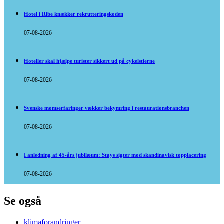
Hotel i Ribe knækker rekrutteringskoden
07-08-2026
Hoteller skal hjælpe turister sikkert ud på cykelstierne
07-08-2026
Svenske momserfaringer vækker bekymring i restaurationsbranchen
07-08-2026
I anledning af 45-års jubilæum: Stays sigter mod skandinavisk topplacering
07-08-2026
Se også
klimaforandringer