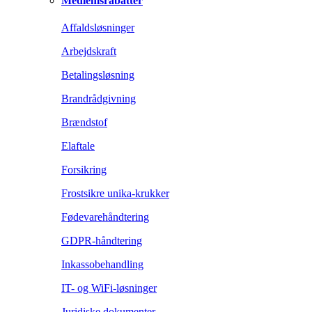
Medlemsrabatter
Affaldsløsninger
Arbejdskraft
Betalingsløsning
Brandrådgivning
Brændstof
Elaftale
Forsikring
Frostsikre unika-krukker
Fødevarehåndtering
GDPR-håndtering
Inkassobehandling
IT- og WiFi-løsninger
Juridiske dokumenter