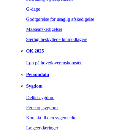
G-dage
Godtgørelse for usaglig afskedigelse
Masseafskedigelser
Særligt beskyttede lønmodtagere
OK 2025
Løn på hovedoverenskomsten
Persondata
Sygdom
Deltidssygdom
Ferie og sygdom
Kontakt til den sygemeldte
Lægeerklæringer