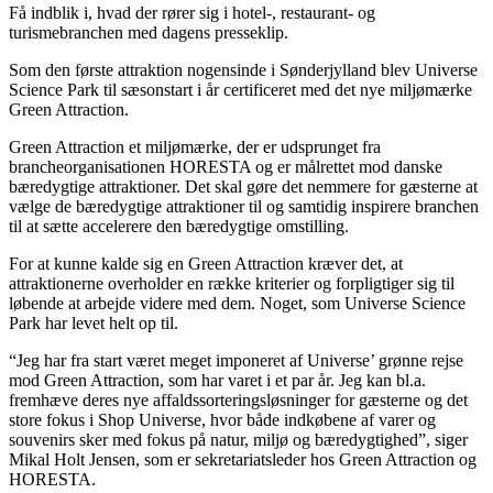
Få indblik i, hvad der rører sig i hotel-, restaurant- og
turismebranchen med dagens presseklip.
Som den første attraktion nogensinde i Sønderjylland blev Universe
Science Park til sæsonstart i år certificeret med det nye miljømærke
Green Attraction.
Green Attraction et miljømærke, der er udsprunget fra
brancheorganisationen HORESTA og er målrettet mod danske
bæredygtige attraktioner. Det skal gøre det nemmere for gæsterne at
vælge de bæredygtige attraktioner til og samtidig inspirere branchen
til at sætte accelerere den bæredygtige omstilling.
For at kunne kalde sig en Green Attraction kræver det, at
attraktionerne overholder en række kriterier og forpligtiger sig til
løbende at arbejde videre med dem. Noget, som Universe Science
Park har levet helt op til.
“Jeg har fra start været meget imponeret af Universe’ grønne rejse
mod Green Attraction, som har varet i et par år. Jeg kan bl.a.
fremhæve deres nye affaldssorteringsløsninger for gæsterne og det
store fokus i Shop Universe, hvor både indkøbene af varer og
souvenirs sker med fokus på natur, miljø og bæredygtighed”, siger
Mikal Holt Jensen, som er sekretariatsleder hos Green Attraction og
HORESTA.