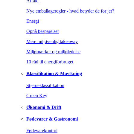
Affald
Nye emballageregler - hvad betyder de for jer?
Energi
Opnå besparelser
Mere miljøvenlig takeaway
Miljømærker og miljøledelse
10 råd til energiforbruget
Klassifikation & Mærkning
Stjerneklassifikation
Green Key
Økonomi & Drift
Fødevarer & Gastronomi
Fødevarekontrol