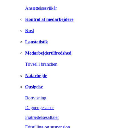
Ansættelsesvilkår
Kontrol af medarbejdere
Kost
Lønstatistik
Medarbejdertilfredshed
Trivsel i branchen
Natarbejde
Opsigelse
Bortvisning
Dagpengesatser
Fratrædelsesaftaler
Fritstilling og suspension