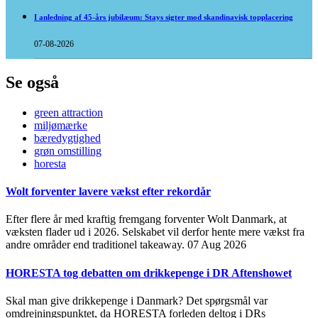
I anledning af 45-års jubilæum: Stays sigter mod skandinavisk topplacering
07-08-2026
Se også
green attraction
miljømærke
bæredygtighed
grøn omstilling
horesta
Wolt forventer lavere vækst efter rekordår
Efter flere år med kraftig fremgang forventer Wolt Danmark, at
væksten flader ud i 2026. Selskabet vil derfor hente mere vækst fra
andre områder end traditionel takeaway.
07 Aug 2026
HORESTA tog debatten om drikkepenge i DR Aftenshowet
Skal man give drikkepenge i Danmark? Det spørgsmål var
omdrejningspunktet, da HORESTA forleden deltog i DRs