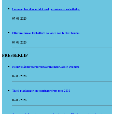
Camping har ikke reddet med på turismens vækstbølge
07-08-2026
Efter nye krav: Emballage på lager kan fortsat bruges
07-08-2026
PRESSEKLIP
Norrlyst åbner burgerrestaurant med Casper Drømme
07-08-2026
Tivoli planlægger investeringer frem mod 2030
07-08-2026