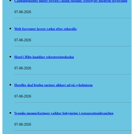
Campingpladser mister terræn i dansk turisme: Efterlyser moderne lovgivning
07-08-2026
Wolt forventer lavere vækst efter rekordår
07-08-2026
Hotel i Ribe knækker rekrutteringskoden
07-08-2026
Hoteller skal hjælpe turister sikkert ud på cykelstierne
07-08-2026
Svenske momserfaringer vækker bekymring i restaurationsbranchen
07-08-2026