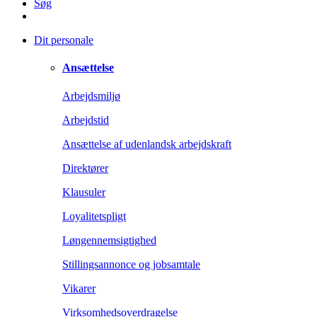
Søg
Dit personale
Ansættelse
Arbejdsmiljø
Arbejdstid
Ansættelse af udenlandsk arbejdskraft
Direktører
Klausuler
Loyalitetspligt
Løngennemsigtighed
Stillingsannonce og jobsamtale
Vikarer
Virksomhedsoverdragelse