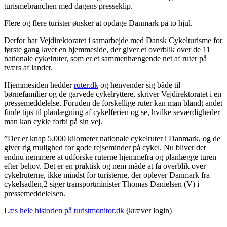
turismebranchen med dagens presseklip.
Flere og flere turister ønsker at opdage Danmark på to hjul.
Derfor har Vejdirektoratet i samarbejde med Dansk Cykelturisme for
første gang lavet en hjemmeside, der giver et overblik over de 11
nationale cykelruter, som er et sammenhængende net af ruter på
tværs af landet.
Hjemmesiden hedder
ruter.dk
og henvender sig både til
børnefamilier og de garvede cykelryttere, skriver Vejdirektoratet i en
pressemeddelelse. Foruden de forskellige ruter kan man blandt andet
finde tips til planlægning af cykelferien og se, hvilke seværdigheder
man kan cykle forbi på sin vej.
”Der er knap 5.000 kilometer nationale cykelruter i Danmark, og de
giver rig mulighed for gode rejseminder på cykel. Nu bliver det
endnu nemmere at udforske ruterne hjemmefra og planlægge turen
efter behov. Det er en praktisk og nem måde at få overblik over
cykelruterne, ikke mindst for turisterne, der oplever Danmark fra
cykelsadlen,2 siger transportminister Thomas Danielsen (V) i
pressemeddelelsen.
Læs hele historien på turistmonitor.dk
(kræver login)