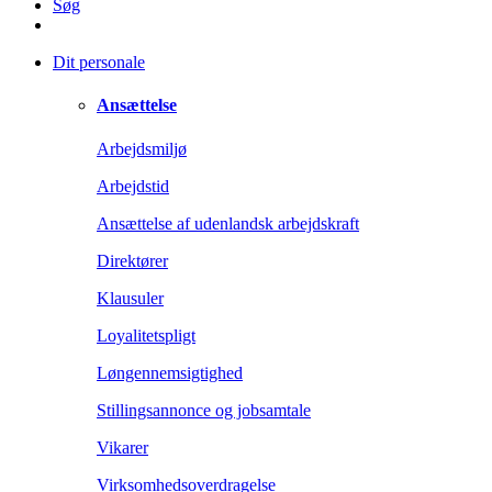
Søg
Dit personale
Ansættelse
Arbejdsmiljø
Arbejdstid
Ansættelse af udenlandsk arbejdskraft
Direktører
Klausuler
Loyalitetspligt
Løngennemsigtighed
Stillingsannonce og jobsamtale
Vikarer
Virksomhedsoverdragelse