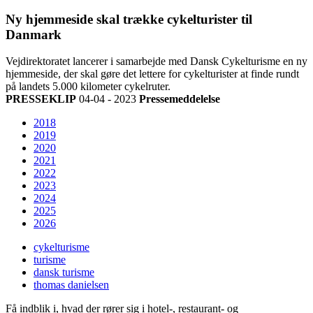
Ny hjemmeside skal trække cykelturister til
Danmark
Vejdirektoratet lancerer i samarbejde med Dansk Cykelturisme en ny
hjemmeside, der skal gøre det lettere for cykelturister at finde rundt
på landets 5.000 kilometer cykelruter.
PRESSEKLIP
04-04 - 2023
Pressemeddelelse
2018
2019
2020
2021
2022
2023
2024
2025
2026
cykelturisme
turisme
dansk turisme
thomas danielsen
Få indblik i, hvad der rører sig i hotel-, restaurant- og