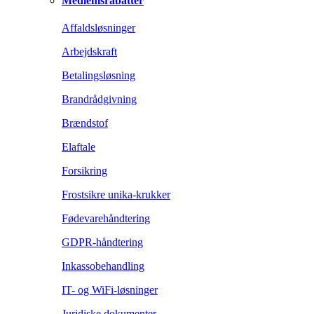
Medlemsrabatter
Affaldsløsninger
Arbejdskraft
Betalingsløsning
Brandrådgivning
Brændstof
Elaftale
Forsikring
Frostsikre unika-krukker
Fødevarehåndtering
GDPR-håndtering
Inkassobehandling
IT- og WiFi-løsninger
Juridiske dokumenter