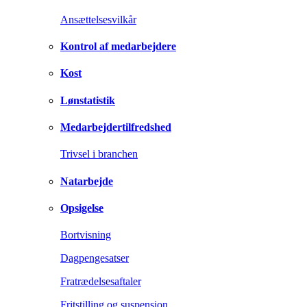
Ansættelsesvilkår
Kontrol af medarbejdere
Kost
Lønstatistik
Medarbejdertilfredshed
Trivsel i branchen
Natarbejde
Opsigelse
Bortvisning
Dagpengesatser
Fratrædelsesaftaler
Fritstilling og suspension