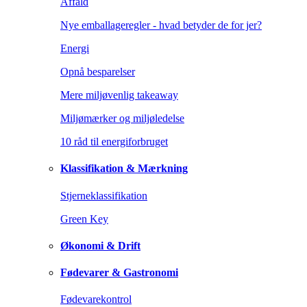
Affald
Nye emballageregler - hvad betyder de for jer?
Energi
Opnå besparelser
Mere miljøvenlig takeaway
Miljømærker og miljøledelse
10 råd til energiforbruget
Klassifikation & Mærkning
Stjerneklassifikation
Green Key
Økonomi & Drift
Fødevarer & Gastronomi
Fødevarekontrol