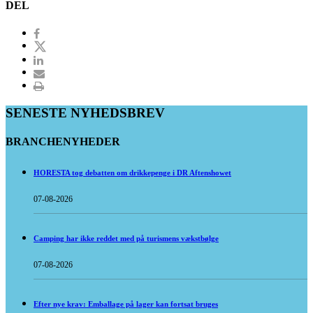
DEL
SENESTE NYHEDSBREV
BRANCHENYHEDER
HORESTA tog debatten om drikkepenge i DR Aftenshowet
07-08-2026
Camping har ikke reddet med på turismens vækstbølge
07-08-2026
Efter nye krav: Emballage på lager kan fortsat bruges