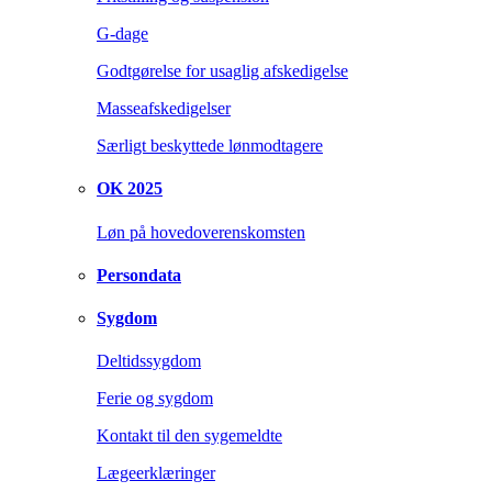
G-dage
Godtgørelse for usaglig afskedigelse
Masseafskedigelser
Særligt beskyttede lønmodtagere
OK 2025
Løn på hovedoverenskomsten
Persondata
Sygdom
Deltidssygdom
Ferie og sygdom
Kontakt til den sygemeldte
Lægeerklæringer