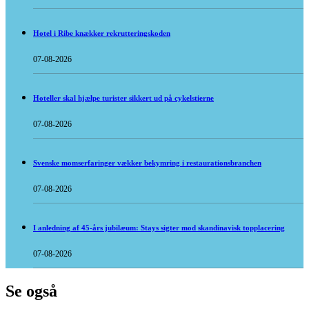
Hotel i Ribe knækker rekrutteringskoden
07-08-2026
Hoteller skal hjælpe turister sikkert ud på cykelstierne
07-08-2026
Svenske momserfaringer vækker bekymring i restaurationsbranchen
07-08-2026
I anledning af 45-års jubilæum: Stays sigter mod skandinavisk topplacering
07-08-2026
Se også