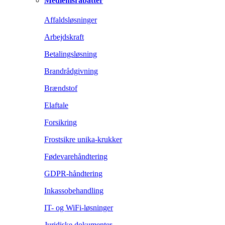
Medlemsrabatter
Affaldsløsninger
Arbejdskraft
Betalingsløsning
Brandrådgivning
Brændstof
Elaftale
Forsikring
Frostsikre unika-krukker
Fødevarehåndtering
GDPR-håndtering
Inkassobehandling
IT- og WiFi-løsninger
Juridiske dokumenter