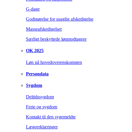
G-dage
Godtgørelse for usaglig afskedigelse
Masseafskedigelser
Særligt beskyttede lønmodtagere
OK 2025
Løn på hovedoverenskomsten
Persondata
Sygdom
Deltidssygdom
Ferie og sygdom
Kontakt til den sygemeldte
Lægeerklæringer