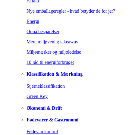
Affald
Nye emballageregler - hvad betyder de for jer?
Energi
Opnå besparelser
Mere miljøvenlig takeaway
Miljømærker og miljøledelse
10 råd til energiforbruget
Klassifikation & Mærkning
Stjerneklassifikation
Green Key
Økonomi & Drift
Fødevarer & Gastronomi
Fødevarekontrol