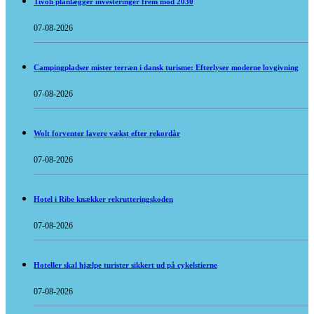
Tivoli planlægger investeringer frem mod 2030
07-08-2026
Campingpladser mister terræn i dansk turisme: Efterlyser moderne lovgivning
07-08-2026
Wolt forventer lavere vækst efter rekordår
07-08-2026
Hotel i Ribe knækker rekrutteringskoden
07-08-2026
Hoteller skal hjælpe turister sikkert ud på cykelstierne
07-08-2026