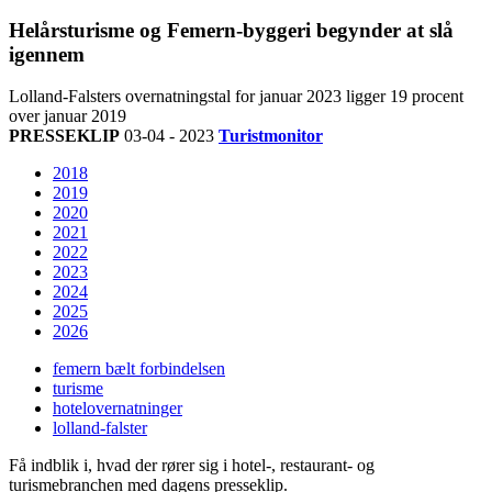
Helårsturisme og Femern-byggeri begynder at slå
igennem
Lolland-Falsters overnatningstal for januar 2023 ligger 19 procent
over januar 2019
PRESSEKLIP
03-04 - 2023
Turistmonitor
2018
2019
2020
2021
2022
2023
2024
2025
2026
femern bælt forbindelsen
turisme
hotelovernatninger
lolland-falster
Få indblik i, hvad der rører sig i hotel-, restaurant- og
turismebranchen med dagens presseklip.