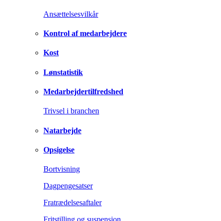
Ansættelsesvilkår
Kontrol af medarbejdere
Kost
Lønstatistik
Medarbejdertilfredshed
Trivsel i branchen
Natarbejde
Opsigelse
Bortvisning
Dagpengesatser
Fratrædelsesaftaler
Fritstilling og suspension