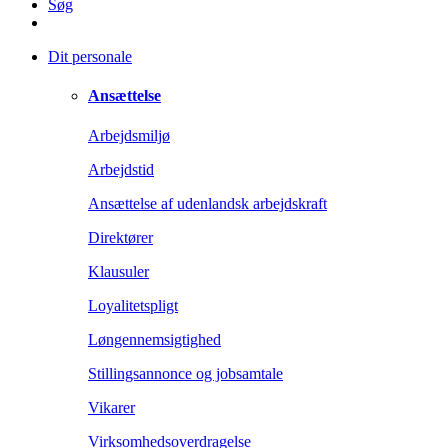
Søg
Dit personale
Ansættelse
Arbejdsmiljø
Arbejdstid
Ansættelse af udenlandsk arbejdskraft
Direktører
Klausuler
Loyalitetspligt
Løngennemsigtighed
Stillingsannonce og jobsamtale
Vikarer
Virksomhedsoverdragelse