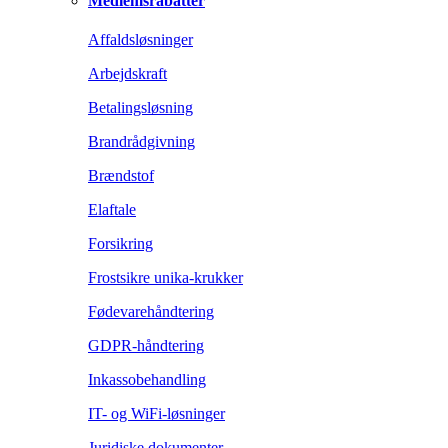
Medlemsrabatter
Affaldsløsninger
Arbejdskraft
Betalingsløsning
Brandrådgivning
Brændstof
Elaftale
Forsikring
Frostsikre unika-krukker
Fødevarehåndtering
GDPR-håndtering
Inkassobehandling
IT- og WiFi-løsninger
Juridiske dokumenter