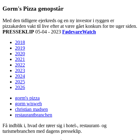
Gorm's Pizza genopstår
Med den tidligere ejerkreds og en ny investor i ryggen er
pizzakæden vakt til live efter at være gået konkurs for tre uger siden.
PRESSEKLIP
05-04 - 2023
FødevareWatch
2018
2019
2020
2021
2022
2023
2024
2025
2026
gorm's pizza
gorm wisweh
christian madsen
restaurantbranchen
Få indblik i, hvad der rører sig i hotel-, restaurant- og
turismebranchen med dagens presseklip.