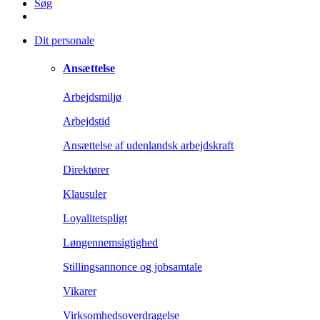
Søg
Dit personale
Ansættelse
Arbejdsmiljø
Arbejdstid
Ansættelse af udenlandsk arbejdskraft
Direktører
Klausuler
Loyalitetspligt
Løngennemsigtighed
Stillingsannonce og jobsamtale
Vikarer
Virksomhedsoverdragelse