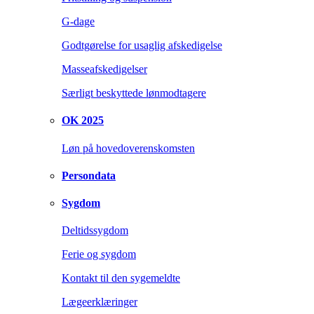
G-dage
Godtgørelse for usaglig afskedigelse
Masseafskedigelser
Særligt beskyttede lønmodtagere
OK 2025
Løn på hovedoverenskomsten
Persondata
Sygdom
Deltidssygdom
Ferie og sygdom
Kontakt til den sygemeldte
Lægeerklæringer