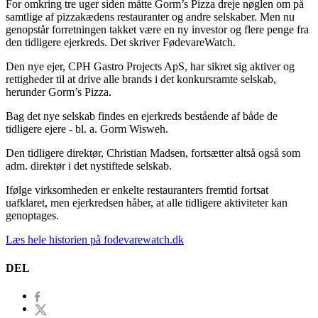
For omkring tre uger siden måtte Gorm’s Pizza dreje nøglen om på
samtlige af pizzakædens restauranter og andre selskaber. Men nu
genopstår forretningen takket være en ny investor og flere penge fra
den tidligere ejerkreds. Det skriver FødevareWatch.
Den nye ejer, CPH Gastro Projects ApS, har sikret sig aktiver og
rettigheder til at drive alle brands i det konkursramte selskab,
herunder Gorm’s Pizza.
Bag det nye selskab findes en ejerkreds bestående af både de
tidligere ejere - bl. a. Gorm Wisweh.
Den tidligere direktør, Christian Madsen, fortsætter altså også som
adm. direktør i det nystiftede selskab.
Ifølge virksomheden er enkelte restauranters fremtid fortsat
uafklaret, men ejerkredsen håber, at alle tidligere aktiviteter kan
genoptages.
Læs hele historien på fodevarewatch.dk
DEL