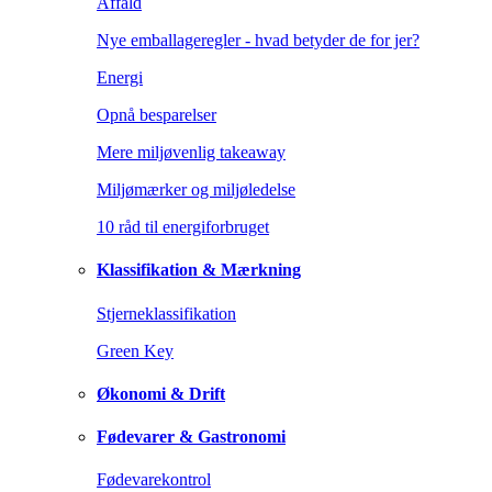
Affald
Nye emballageregler - hvad betyder de for jer?
Energi
Opnå besparelser
Mere miljøvenlig takeaway
Miljømærker og miljøledelse
10 råd til energiforbruget
Klassifikation & Mærkning
Stjerneklassifikation
Green Key
Økonomi & Drift
Fødevarer & Gastronomi
Fødevarekontrol