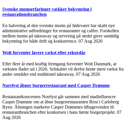
Svenske momserfaringer vækker bekymring i
restaurationsbranchen
En halvering af den svenske moms på fødevarer har skabt nye
administrative udfordringer for restauranter og caféer. Forskellen
mellem moms på takeaway og servering på stedet giver samtidig
bekymring for både drift og konkurrence.
07 Aug 2026
Wolt forventer lavere vækst efter rekordår
Efter flere år med kraftig fremgang forventer Wolt Danmark, at
væksten flader ud i 2026. Selskabet vil derfor hente mere vækst fra
andre områder end traditionel takeaway.
07 Aug 2026
Norrlyst åbner burgerrestaurant med Casper Drømme
Restaurantkoncernen Norrlyst går sammen med madinfluencer
Casper Drømme om at åbne burgerrestauranten Beni i Carlsberg
Byen. Åbningen markerer Casper Drømmes tilbagevenden til
restaurantbranchen efter konkursen i hans første burgerprojekt.
07
Aug 2026