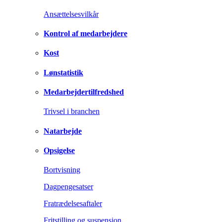
Ansættelsesvilkår
Kontrol af medarbejdere
Kost
Lønstatistik
Medarbejdertilfredshed
Trivsel i branchen
Natarbejde
Opsigelse
Bortvisning
Dagpengesatser
Fratrædelsesaftaler
Fritstilling og suspension