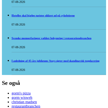
07-08-2026
Hoteller skal hjælpe turister sikkert ud på cykelstierne
07-08-2026
Svenske momserfaringer vækker bekymring i restaurationsbranchen
07-08-2026
I anledning af 45-års jubilæum: Stays sigter mod skandinavisk topplacering
07-08-2026
Se også
gorm's pizza
gorm wisweh
christian madsen
restaurantbranchen