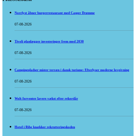
Norrlyst åbner burgerrestaurant med Casper Drømme
07-08-2026
Tivoli planlægger investeringer frem mod 2030
07-08-2026
Campingpladser mister terræn i dansk turisme: Efterlyser moderne lovgivning
07-08-2026
Wolt forventer lavere vækst efter rekordår
07-08-2026
Hotel i Ribe knækker rekrutteringskoden