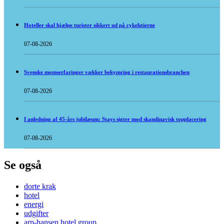
Hoteller skal hjælpe turister sikkert ud på cykelstierne
07-08-2026
Svenske momserfaringer vækker bekymring i restaurationsbranchen
07-08-2026
I anledning af 45-års jubilæum: Stays sigter mod skandinavisk topplacering
07-08-2026
Se også
dorte krak
hotel
energi
udgifter
arp-hansen hotel group