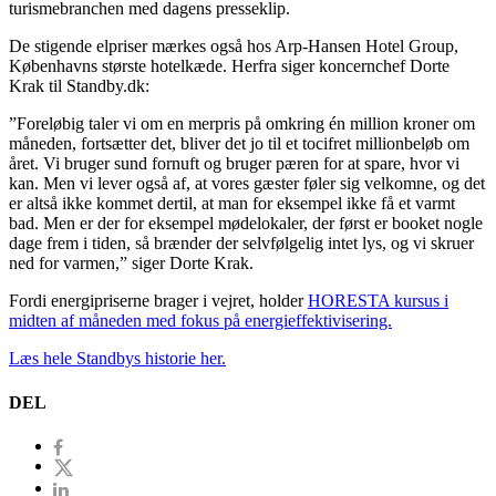
turismebranchen med dagens presseklip.
De stigende elpriser mærkes også hos Arp-Hansen Hotel Group,
Københavns største hotelkæde. Herfra siger koncernchef Dorte
Krak til Standby.dk:
”Foreløbig taler vi om en merpris på omkring én million kroner om
måneden, fortsætter det, bliver det jo til et tocifret millionbeløb om
året. Vi bruger sund fornuft og bruger pæren for at spare, hvor vi
kan. Men vi lever også af, at vores gæster føler sig velkomne, og det
er altså ikke kommet dertil, at man for eksempel ikke få et varmt
bad. Men er der for eksempel mødelokaler, der først er booket nogle
dage frem i tiden, så brænder der selvfølgelig intet lys, og vi skruer
ned for varmen,” siger Dorte Krak.
Fordi energipriserne brager i vejret, holder
HORESTA kursus i
midten af måneden med fokus på energieffektivisering.
Læs hele Standbys historie her.
DEL