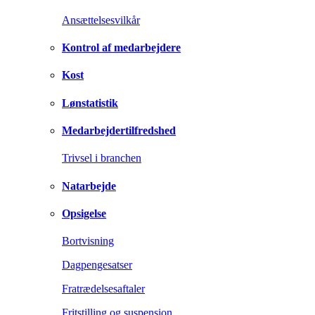
Ansættelsesvilkår
Kontrol af medarbejdere
Kost
Lønstatistik
Medarbejdertilfredshed
Trivsel i branchen
Natarbejde
Opsigelse
Bortvisning
Dagpengesatser
Fratrædelsesaftaler
Fritstilling og suspension