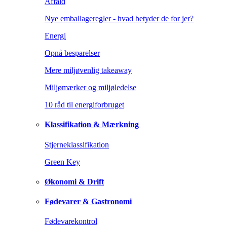
Affald
Nye emballageregler - hvad betyder de for jer?
Energi
Opnå besparelser
Mere miljøvenlig takeaway
Miljømærker og miljøledelse
10 råd til energiforbruget
Klassifikation & Mærkning
Stjerneklassifikation
Green Key
Økonomi & Drift
Fødevarer & Gastronomi
Fødevarekontrol