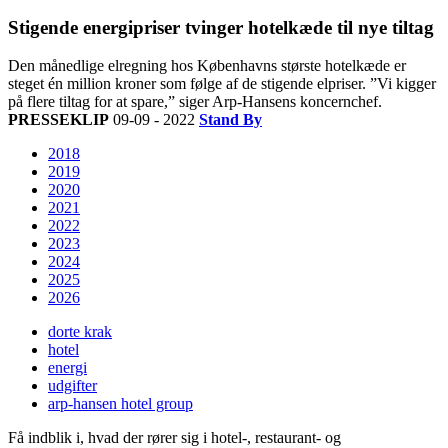
Stigende energipriser tvinger hotelkæde til nye tiltag
Den månedlige elregning hos Københavns største hotelkæde er
steget én million kroner som følge af de stigende elpriser. ”Vi kigger
på flere tiltag for at spare,” siger Arp-Hansens koncernchef.
PRESSEKLIP
09-09 - 2022
Stand By
2018
2019
2020
2021
2022
2023
2024
2025
2026
dorte krak
hotel
energi
udgifter
arp-hansen hotel group
Få indblik i, hvad der rører sig i hotel-, restaurant- og