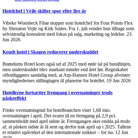
Hotelchef i Vejle skifter spor efter fire år
Vibeke Wonsbeck Filsø stopper som hotelchef for Four Points Flex
by Sheraton Vejle og Kirk Suites. Fra 1. juli vender hun tilbage som
selvstændig konsulent med fokus på salg, marketing og ledelse.
23
Jun 2026
Kendt hotel i Skagen reducerer underskuddet
Brøndums Hotel kom også ud af 2025 med røde tal på bundlinjen,
men underskuddet blev markant mindre end året før. Regnskabet
offentliggøres samtidig med, at Arp-Hansen Hotel Group afventer
myndighedernes stillingtagen til planerne for hotellet.
19 Jun 2026
Hotellerne fortsætter fremgang i overnatninger trods
påskeeffekt
Friske overnatningstal for hotelbranchen viser 1,68 mio.
overnatninger i april. Det svarer til en fremgang på 2,9 pct.
sammenholdt med april sidste år. Fremgangen sker endda på trods
af, at påsken sidste år lå sent og derfor trak april op i 2025. Tallene
er relativt upåvirket af den internationale usikker – for nu.
12 Jun
2026