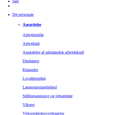
Søg
Dit personale
Ansættelse
Arbejdsmiljø
Arbejdstid
Ansættelse af udenlandsk arbejdskraft
Direktører
Klausuler
Loyalitetspligt
Løngennemsigtighed
Stillingsannonce og jobsamtale
Vikarer
Virksomhedsoverdragelse