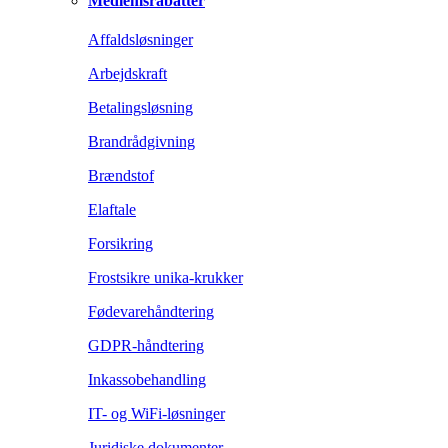
Medlemsrabatter
Affaldsløsninger
Arbejdskraft
Betalingsløsning
Brandrådgivning
Brændstof
Elaftale
Forsikring
Frostsikre unika-krukker
Fødevarehåndtering
GDPR-håndtering
Inkassobehandling
IT- og WiFi-løsninger
Juridiske dokumenter