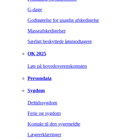
G-dage
Godtgørelse for usaglig afskedigelse
Masseafskedigelser
Særligt beskyttede lønmodtagere
OK 2025
Løn på hovedoverenskomsten
Persondata
Sygdom
Deltidssygdom
Ferie og sygdom
Kontakt til den sygemeldte
Lægeerklæringer