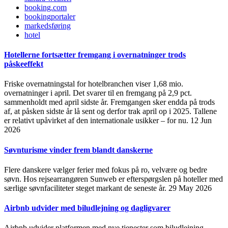
booking.com
bookingportaler
markedsføring
hotel
Hotellerne fortsætter fremgang i overnatninger trods
påskeeffekt
Friske overnatningstal for hotelbranchen viser 1,68 mio.
overnatninger i april. Det svarer til en fremgang på 2,9 pct.
sammenholdt med april sidste år. Fremgangen sker endda på trods
af, at påsken sidste år lå sent og derfor trak april op i 2025. Tallene
er relativt upåvirket af den internationale usikker – for nu.
12 Jun
2026
Søvnturisme vinder frem blandt danskerne
Flere danskere vælger ferier med fokus på ro, velvære og bedre
søvn. Hos rejsearrangøren Sunweb er efterspørgslen på hoteller med
særlige søvnfaciliteter steget markant de seneste år.
29 May 2026
Airbnb udvider med biludlejning og dagligvarer
Airbnb udvider platformen med nye tjenester som biludlejning,