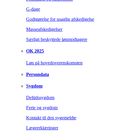
G-dage
Godtgørelse for usaglig afskedigelse
Masseafskedigelser
Særligt beskyttede lønmodtagere
OK 2025
Løn på hovedoverenskomsten
Persondata
Sygdom
Deltidssygdom
Ferie og sygdom
Kontakt til den sygemeldte
Lægeerklæringer