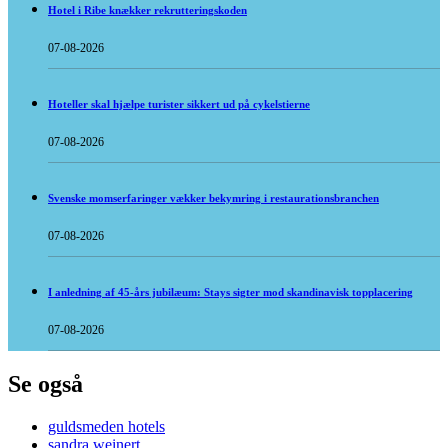
Hotel i Ribe knækker rekrutteringskoden
07-08-2026
Hoteller skal hjælpe turister sikkert ud på cykelstierne
07-08-2026
Svenske momserfaringer vækker bekymring i restaurationsbranchen
07-08-2026
I anledning af 45-års jubilæum: Stays sigter mod skandinavisk topplacering
07-08-2026
Se også
guldsmeden hotels
sandra weinert