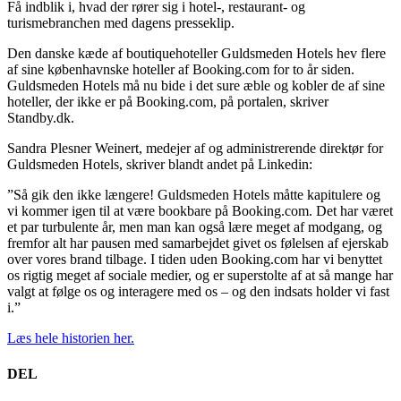
Få indblik i, hvad der rører sig i hotel-, restaurant- og
turismebranchen med dagens presseklip.
Den danske kæde af boutiquehoteller Guldsmeden Hotels hev flere
af sine københavnske hoteller af Booking.com for to år siden.
Guldsmeden Hotels må nu bide i det sure æble og kobler de af sine
hoteller, der ikke er på Booking.com, på portalen, skriver
Standby.dk.
Sandra Plesner Weinert, medejer af og administrerende direktør for
Guldsmeden Hotels, skriver blandt andet på Linkedin:
”Så gik den ikke længere! Guldsmeden Hotels måtte kapitulere og
vi kommer igen til at være bookbare på Booking.com. Det har været
et par turbulente år, men man kan også lære meget af modgang, og
fremfor alt har pausen med samarbejdet givet os følelsen af ejerskab
over vores brand tilbage. I tiden uden Booking.com har vi benyttet
os rigtig meget af sociale medier, og er superstolte af at så mange har
valgt at følge os og interagere med os – og den indsats holder vi fast
i.”
Læs hele historien her.
DEL