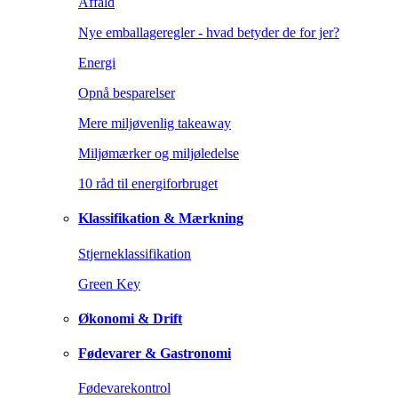
Affald
Nye emballageregler - hvad betyder de for jer?
Energi
Opnå besparelser
Mere miljøvenlig takeaway
Miljømærker og miljøledelse
10 råd til energiforbruget
Klassifikation & Mærkning
Stjerneklassifikation
Green Key
Økonomi & Drift
Fødevarer & Gastronomi
Fødevarekontrol