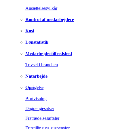
Ansættelsesvilkår
Kontrol af medarbejdere
Kost
Lønstatistik
Medarbejdertilfredshed
Trivsel i branchen
Natarbejde
Opsigelse
Bortvisning
Dagpengesatser
Fratrædelsesaftaler
Fritstilling og suspension