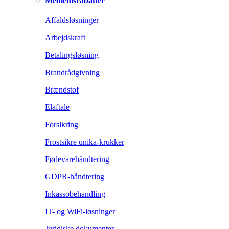
Medlemsrabatter
Affaldsløsninger
Arbejdskraft
Betalingsløsning
Brandrådgivning
Brændstof
Elaftale
Forsikring
Frostsikre unika-krukker
Fødevarehåndtering
GDPR-håndtering
Inkassobehandling
IT- og WiFi-løsninger
Juridiske dokumenter