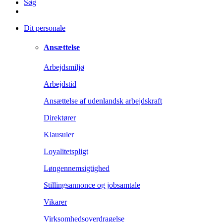
Søg
Dit personale
Ansættelse
Arbejdsmiljø
Arbejdstid
Ansættelse af udenlandsk arbejdskraft
Direktører
Klausuler
Loyalitetspligt
Løngennemsigtighed
Stillingsannonce og jobsamtale
Vikarer
Virksomhedsoverdragelse