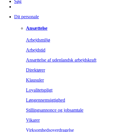
Søg
Dit personale
Ansættelse
Arbejdsmiljø
Arbejdstid
Ansættelse af udenlandsk arbejdskraft
Direktører
Klausuler
Loyalitetspligt
Løngennemsigtighed
Stillingsannonce og jobsamtale
Vikarer
Virksomhedsoverdragelse