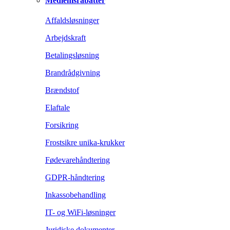
Medlemsrabatter
Affaldsløsninger
Arbejdskraft
Betalingsløsning
Brandrådgivning
Brændstof
Elaftale
Forsikring
Frostsikre unika-krukker
Fødevarehåndtering
GDPR-håndtering
Inkassobehandling
IT- og WiFi-løsninger
Juridiske dokumenter