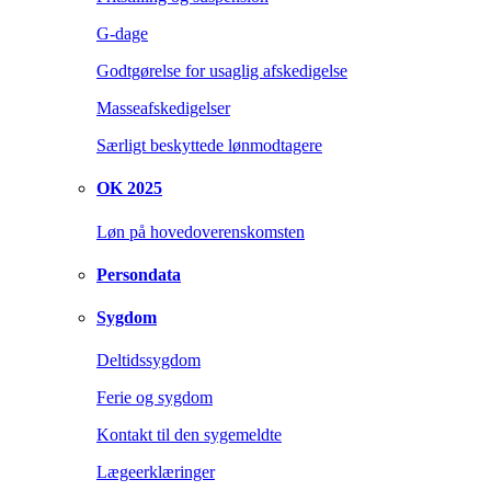
G-dage
Godtgørelse for usaglig afskedigelse
Masseafskedigelser
Særligt beskyttede lønmodtagere
OK 2025
Løn på hovedoverenskomsten
Persondata
Sygdom
Deltidssygdom
Ferie og sygdom
Kontakt til den sygemeldte
Lægeerklæringer