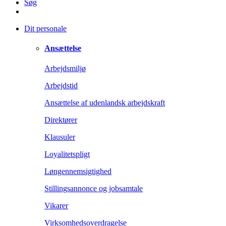
Søg
Dit personale
Ansættelse
Arbejdsmiljø
Arbejdstid
Ansættelse af udenlandsk arbejdskraft
Direktører
Klausuler
Loyalitetspligt
Løngennemsigtighed
Stillingsannonce og jobsamtale
Vikarer
Virksomhedsoverdragelse