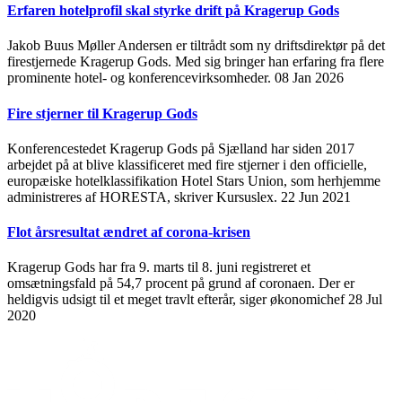
Erfaren hotelprofil skal styrke drift på Kragerup Gods
Jakob Buus Møller Andersen er tiltrådt som ny driftsdirektør på det
firestjernede Kragerup Gods. Med sig bringer han erfaring fra flere
prominente hotel- og konferencevirksomheder.
08 Jan 2026
Fire stjerner til Kragerup Gods
Konferencestedet Kragerup Gods på Sjælland har siden 2017
arbejdet på at blive klassificeret med fire stjerner i den officielle,
europæiske hotelklassifikation Hotel Stars Union, som herhjemme
administreres af HORESTA, skriver Kursuslex.
22 Jun 2021
Flot årsresultat ændret af corona-krisen
Kragerup Gods har fra 9. marts til 8. juni registreret et
omsætningsfald på 54,7 procent på grund af coronaen. Der er
heldigvis udsigt til et meget travlt efterår, siger økonomichef
28 Jul
2020