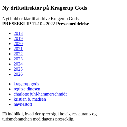
Ny driftsdirektør på Kragerup Gods
Nyt hold er klar til at drive Kragerup Gods.
PRESSEKLIP
11-10 - 2022
Pressemeddelelse
2018
2019
2020
2021
2022
2023
2024
2025
2026
kragerup gods
regitze dinesen
charlotte juhl-hammerschmidt
kristian b. madsen
navnestoft
Få indblik i, hvad der rører sig i hotel-, restaurant- og
turismebranchen med dagens presseklip.