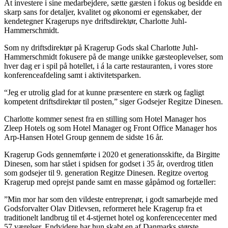
At investere i sine medarbejdere, sætte gæsten i fokus og besidde en
skarp sans for detaljer, kvalitet og økonomi er egenskaber, der
kendetegner Kragerups nye driftsdirektør, Charlotte Juhl-
Hammerschmidt.
Som ny driftsdirektør på Kragerup Gods skal Charlotte Juhl-
Hammerschmidt fokusere på de mange unikke gæsteoplevelser, som
hver dag er i spil på hotellet, i á la carte restauranten, i vores store
konferenceafdeling samt i aktivitetsparken.
“Jeg er utrolig glad for at kunne præsentere en stærk og fagligt
kompetent driftsdirektør til posten,” siger Godsejer Regitze Dinesen.
Charlotte kommer senest fra en stilling som Hotel Manager hos
Zleep Hotels og som Hotel Manager og Front Office Manager hos
Arp-Hansen Hotel Group gennem de sidste 16 år.
Kragerup Gods gennemførte i 2020 et generationsskifte, da Birgitte
Dinesen, som har stået i spidsen for godset i 35 år, overdrog titlen
som godsejer til 9. generation Regitze Dinesen. Regitze overtog
Kragerup med oprejst pande samt en masse gåpåmod og fortæller:
”Min mor har som den vildeste entreprenør, i godt samarbejde med
Godsforvalter Olav Ditlevsen, reformeret hele Kragerup fra et
traditionelt landbrug til et 4-stjernet hotel og konferencecenter med
57 værelser. Endvidere har hun skabt en af Danmarks største