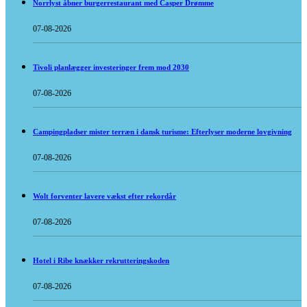
Norrlyst åbner burgerrestaurant med Casper Drømme
07-08-2026
Tivoli planlægger investeringer frem mod 2030
07-08-2026
Campingpladser mister terræn i dansk turisme: Efterlyser moderne lovgivning
07-08-2026
Wolt forventer lavere vækst efter rekordår
07-08-2026
Hotel i Ribe knækker rekrutteringskoden
07-08-2026