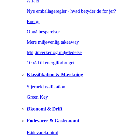
Affald
Nye emballageregler - hvad betyder de for jer?
Energi
Opnå besparelser
Mere miljøvenlig takeaway
Miljømærker og miljøledelse
10 råd til energiforbruget
Klassifikation & Mærkning
Stjerneklassifikation
Green Key
Økonomi & Drift
Fødevarer & Gastronomi
Fødevarekontrol