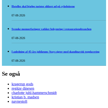
Hoteller skal hjælpe turister sikkert ud på cykelstierne
07-08-2026
Svenske momserfaringer vækker bekymring i restaurationsbranchen
07-08-2026
I anledning af 45-års jubilæum: Stays sigter mod skandinavisk topplacering
07-08-2026
Se også
kragerup gods
regitze dinesen
charlotte juhl-hammerschmidt
kristian b. madsen
navnestoft