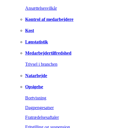
Ansættelsesvilkår
Kontrol af medarbejdere
Kost
Lønstatistik
Medarbejdertilfredshed
Trivsel i branchen
Natarbejde
Opsigelse
Bortvisning
Dagpengesatser
Fratrædelsesaftaler
Fritstilling og suspension