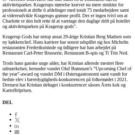
aktivitetsparker. Kragerups størrelse kræver nu mere struktur for
professionelt at drifte 6 afdelinger med totalt 75 medarbejdere samt
at videreudvikle Kragerups grønne profil. Der er ingen tvivl om at
Charlotte er den helt rette til at varetage den daglige drift på hotellet
og aktivitetsparken på Kragerup gods”.
Kragerup Gods har netop ansat 29-årige Kristian Berg Madsen som
ny køkkenchef. Hans karriere har senest udspillet sig hos Michelin
restauranten Frederiksminde og tidligere har han arbejdet på
Restaurant Carl-Peter Brasserie, Restaurant B-spis og Ti Trin Ned.
Trods hans ganske unge alder, har Kristian allerede mestret flere
udmærkelser, herunder vundet Oluf Brønnum’s ”Upcoming Chef of
the year”-award og vundet DM i Østersgastronomi samt vandt for
bedste elev i bæredygtigheds-konkurrencen på folkemødet i 2021.
Dernæst har Kristian deltaget i konkurrencer såsom Årets kok og
Kartoffelprisen.
DEL