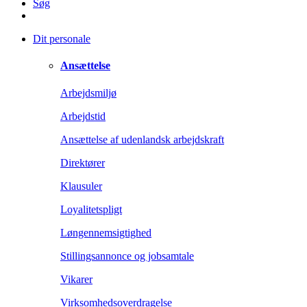
Søg
Dit personale
Ansættelse
Arbejdsmiljø
Arbejdstid
Ansættelse af udenlandsk arbejdskraft
Direktører
Klausuler
Loyalitetspligt
Løngennemsigtighed
Stillingsannonce og jobsamtale
Vikarer
Virksomhedsoverdragelse