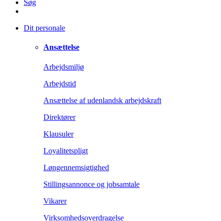
Søg
Dit personale
Ansættelse
Arbejdsmiljø
Arbejdstid
Ansættelse af udenlandsk arbejdskraft
Direktører
Klausuler
Loyalitetspligt
Løngennemsigtighed
Stillingsannonce og jobsamtale
Vikarer
Virksomhedsoverdragelse