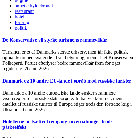
udgifter
annette hyldebrandt
restaurant
hotel
forbrug
politik
De Konservative vil styrke turismens rammevilkår
Turismen er et af Danmarks største erhverv, men får ikke politisk
opmærksomhed svarende til sin betydning, mener Det Konservative
Folkeparti. Partiet efterlyser bedre rammevilkår frem for øget
regulering.
26 Jun 2026
Danmark og 10 andre EU-lande i opråb mod russiske turister
Danmark og 10 andre europæiske lande ønsker strammere
visumregler for russiske statsborgere. Initiativet kommer, mens
antallet af russiske turister til Europa stiger trods den fortsatte krig i
Ukraine.
16 Jun 2026
Hotellerne fortsætter fremgang i overnatninger trods
påskeeffekt