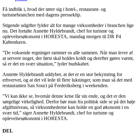
Få indblik i, hvad der rører sig i hotel-, restaurant- og
turismebranchen med dagens presseklip.
Stigende udgifter fylder alt for mange virksomheder i branchen lige
nu. Det fortalte Annette Hyldebrandt, chef for turisme og
oplevelsesøkonomi i HORESTA, mandag morgen til DR P4
København.
”De voksende regninger rammer os alle sammen. Når man lever af
at servere noget, der først skal holdes koldt og derefter gøres varmt,
så er det en svær situation,” lyder budskabet.
Annette Hyldebrandt uddyber, at det er en stor bekymring for
erhvervet, og at det vil lede til flere lukninger, som man så det med
restauranten San Souci på Frederiksberg i weekenden.
”Vi kan ikke se, hvornår denne krise får sin ende, og det er den
sørgelige virkelighed. Derfor bør man fra politisk side se på det høje
afgiftsniveau, så virksomhederne kan holde en god økonomi i en
svær tid,” siger Annette Hyldebrandt, chef for turisme og
oplevelsesøkonomi i HORESTA.
DEL