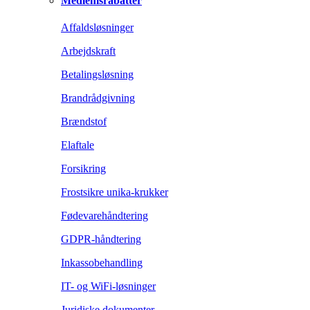
Medlemsrabatter
Affaldsløsninger
Arbejdskraft
Betalingsløsning
Brandrådgivning
Brændstof
Elaftale
Forsikring
Frostsikre unika-krukker
Fødevarehåndtering
GDPR-håndtering
Inkassobehandling
IT- og WiFi-løsninger
Juridiske dokumenter