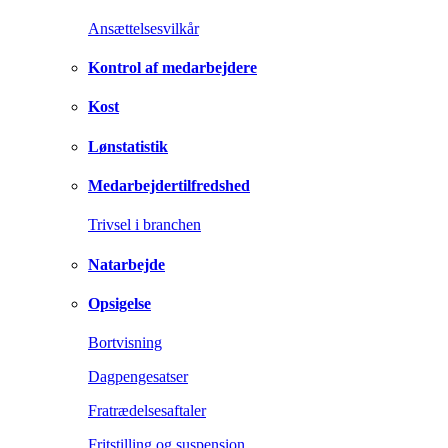
Ansættelsesvilkår
Kontrol af medarbejdere
Kost
Lønstatistik
Medarbejdertilfredshed
Trivsel i branchen
Natarbejde
Opsigelse
Bortvisning
Dagpengesatser
Fratrædelsesaftaler
Fritstilling og suspension