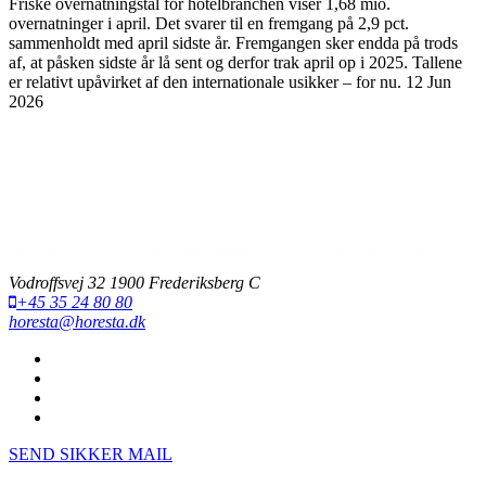
Friske overnatningstal for hotelbranchen viser 1,68 mio.
overnatninger i april. Det svarer til en fremgang på 2,9 pct.
sammenholdt med april sidste år. Fremgangen sker endda på trods
af, at påsken sidste år lå sent og derfor trak april op i 2025. Tallene
er relativt upåvirket af den internationale usikker – for nu.
12 Jun
2026
Vodroffsvej 32 1900 Frederiksberg C
+45 35 24 80 80
horesta@horesta.dk
SEND SIKKER MAIL