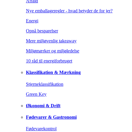
Affald
Nye emballageregler - hvad betyder de for jer?
Energi
Opnå besparelser
Mere miljøvenlig takeaway
Miljømærker og miljøledelse
10 råd til energiforbruget
Klassifikation & Mærkning
Stjerneklassifikation
Green Key
Økonomi & Drift
Fødevarer & Gastronomi
Fødevarekontrol