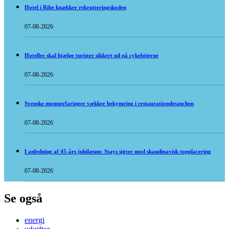
Hotel i Ribe knækker rekrutteringskoden
07-08-2026
Hoteller skal hjælpe turister sikkert ud på cykelstierne
07-08-2026
Svenske momserfaringer vækker bekymring i restaurationsbranchen
07-08-2026
I anledning af 45-års jubilæum: Stays sigter mod skandinavisk topplacering
07-08-2026
Se også
energi