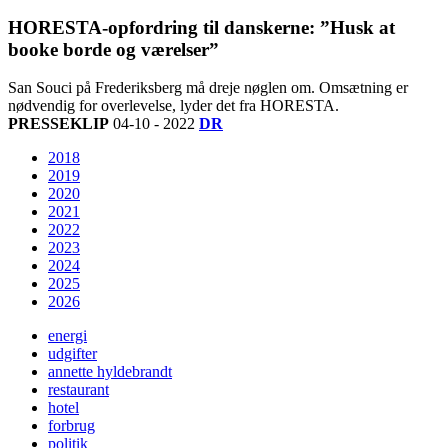
HORESTA-opfordring til danskerne: ”Husk at
booke borde og værelser”
San Souci på Frederiksberg må dreje nøglen om. Omsætning er
nødvendig for overlevelse, lyder det fra HORESTA.
PRESSEKLIP
04-10 - 2022
DR
2018
2019
2020
2021
2022
2023
2024
2025
2026
energi
udgifter
annette hyldebrandt
restaurant
hotel
forbrug
politik