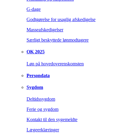
G-dage
Godtgørelse for usaglig afskedigelse
Masseafskedigelser
Særligt beskyttede lønmodtagere
OK 2025
Løn på hovedoverenskomsten
Persondata
Sygdom
Deltidssygdom
Ferie og sygdom
Kontakt til den sygemeldte
Lægeerklæringer