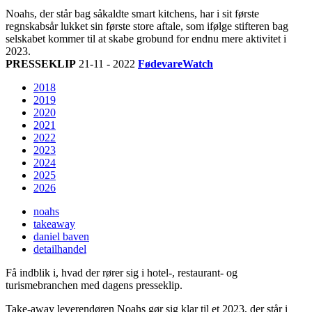
Noahs, der står bag såkaldte smart kitchens, har i sit første
regnskabsår lukket sin første store aftale, som ifølge stifteren bag
selskabet kommer til at skabe grobund for endnu mere aktivitet i
2023.
PRESSEKLIP
21-11 - 2022
FødevareWatch
2018
2019
2020
2021
2022
2023
2024
2025
2026
noahs
takeaway
daniel baven
detailhandel
Få indblik i, hvad der rører sig i hotel-, restaurant- og
turismebranchen med dagens presseklip.
Take-away leverendøren Noahs gør sig klar til et 2023, der står i