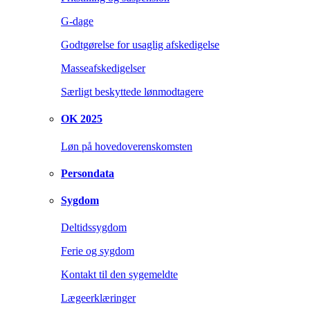
G-dage
Godtgørelse for usaglig afskedigelse
Masseafskedigelser
Særligt beskyttede lønmodtagere
OK 2025
Løn på hovedoverenskomsten
Persondata
Sygdom
Deltidssygdom
Ferie og sygdom
Kontakt til den sygemeldte
Lægeerklæringer