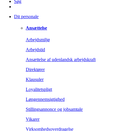
Søg
Dit personale
Ansættelse
Arbejdsmiljø
Arbejdstid
Ansættelse af udenlandsk arbejdskraft
Direktører
Klausuler
Loyalitetspligt
Løngennemsigtighed
Stillingsannonce og jobsamtale
Vikarer
Virksomhedsoverdragelse