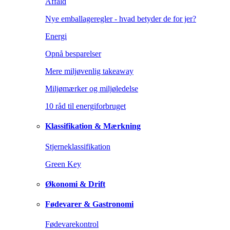
Affald
Nye emballageregler - hvad betyder de for jer?
Energi
Opnå besparelser
Mere miljøvenlig takeaway
Miljømærker og miljøledelse
10 råd til energiforbruget
Klassifikation & Mærkning
Stjerneklassifikation
Green Key
Økonomi & Drift
Fødevarer & Gastronomi
Fødevarekontrol