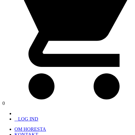
0
LOG IND
OM HORESTA
KONTAKT