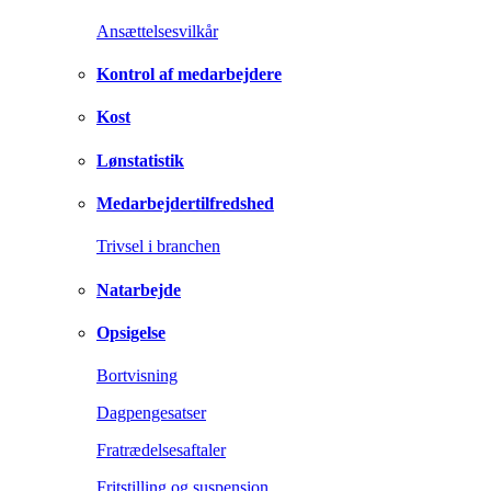
Ansættelsesvilkår
Kontrol af medarbejdere
Kost
Lønstatistik
Medarbejdertilfredshed
Trivsel i branchen
Natarbejde
Opsigelse
Bortvisning
Dagpengesatser
Fratrædelsesaftaler
Fritstilling og suspension