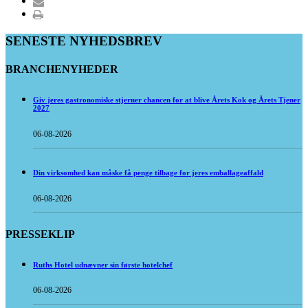
SENESTE NYHEDSBREV
BRANCHENYHEDER
Giv jeres gastronomiske stjerner chancen for at blive Årets Kok og Årets Tjener
2027
06-08-2026
Din virksomhed kan måske få penge tilbage for jeres emballageaffald
06-08-2026
PRESSEKLIP
Ruths Hotel udnævner sin første hotelchef
06-08-2026