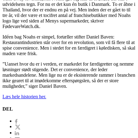
udvidelsens tegn. For nu er det kun én butik i Danmark. To er åbne i
Thailand, hvor der er endnu en på vej. Men inden der er gået to til
tre år, vil der være et tocifret antal af franchisebutikker med Noahs
logo lige ved siden af Menys supermarkeder, skriver
FødevareWatch.dk.
Idéen bag Noahs er simpel, fortæller stifter Daniel Baven:
Restaurantindustrien står over for en revolution, som vil få flere til at
spise convenience. Men i stedet for en færdigret i køledisken, så skal
maden være frisk.
”Uanset hvor du er i verden, er markedet for færdigretter og nemme
løsninger stødt stigende. Det er convenience, der leder
markedsandelene. Men lige nu er de eksisterende rammer i branchen
ikke gearet til at imødekomme efterspørgslen, så der er store
muligheder,” siger Daniel Baven.
Læs hele historien her.
DEL