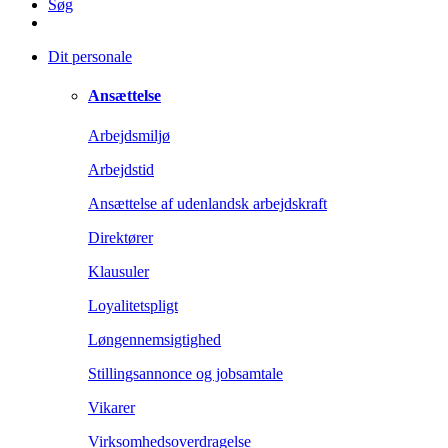
Søg
Dit personale
Ansættelse
Arbejdsmiljø
Arbejdstid
Ansættelse af udenlandsk arbejdskraft
Direktører
Klausuler
Loyalitetspligt
Løngennemsigtighed
Stillingsannonce og jobsamtale
Vikarer
Virksomhedsoverdragelse