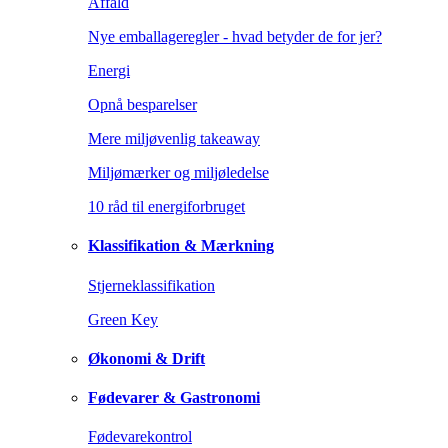
Affald
Nye emballageregler - hvad betyder de for jer?
Energi
Opnå besparelser
Mere miljøvenlig takeaway
Miljømærker og miljøledelse
10 råd til energiforbruget
Klassifikation & Mærkning
Stjerneklassifikation
Green Key
Økonomi & Drift
Fødevarer & Gastronomi
Fødevarekontrol