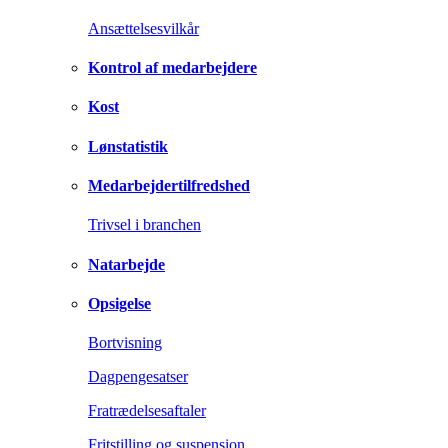
Ansættelsesvilkår
Kontrol af medarbejdere
Kost
Lønstatistik
Medarbejdertilfredshed
Trivsel i branchen
Natarbejde
Opsigelse
Bortvisning
Dagpengesatser
Fratrædelsesaftaler
Fritstilling og suspension