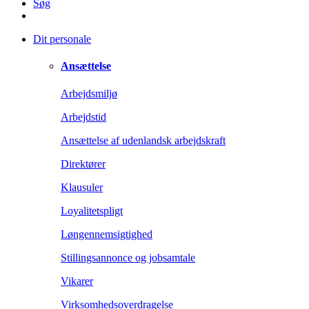
Søg
Dit personale
Ansættelse
Arbejdsmiljø
Arbejdstid
Ansættelse af udenlandsk arbejdskraft
Direktører
Klausuler
Loyalitetspligt
Løngennemsigtighed
Stillingsannonce og jobsamtale
Vikarer
Virksomhedsoverdragelse