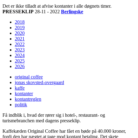
Det er ikke tilladt at afvise kontanter i alle døgnets timer.
PRESSEKLIP
28-11 - 2022
Berlingske
2018
2019
2020
2021
2022
2023
2024
2025
2026
original coffee
jonas skovsted-overgaard
kaffe
kontanter
kontantreglen
politik
Få indblik i, hvad der rører sig i hotel-, restaurant- og
turismebranchen med dagens presseklip.
Kaffekæden Original Coffee har fået en bøde på 40.000 kroner,
fordi den har nægtet at tage mod kontant betaling. Det skete