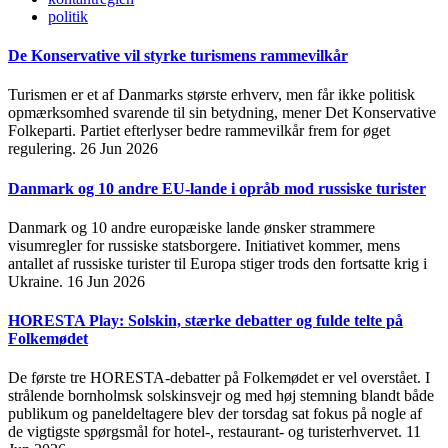
politik
De Konservative vil styrke turismens rammevilkår
Turismen er et af Danmarks største erhverv, men får ikke politisk
opmærksomhed svarende til sin betydning, mener Det Konservative
Folkeparti. Partiet efterlyser bedre rammevilkår frem for øget
regulering.
26 Jun 2026
Danmark og 10 andre EU-lande i opråb mod russiske turister
Danmark og 10 andre europæiske lande ønsker strammere
visumregler for russiske statsborgere. Initiativet kommer, mens
antallet af russiske turister til Europa stiger trods den fortsatte krig i
Ukraine.
16 Jun 2026
HORESTA Play: Solskin, stærke debatter og fulde telte på
Folkemødet
De første tre HORESTA-debatter på Folkemødet er vel overstået. I
strålende bornholmsk solskinsvejr og med høj stemning blandt både
publikum og paneldeltagere blev der torsdag sat fokus på nogle af
de vigtigste spørgsmål for hotel-, restaurant- og turisterhvervet.
11