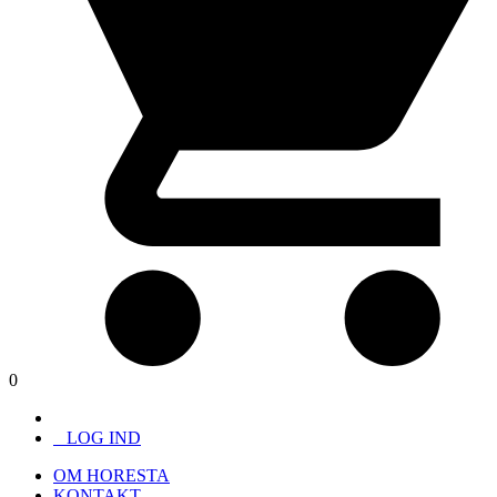
0
LOG IND
OM HORESTA
KONTAKT