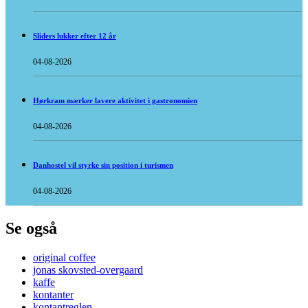
Sliders lukker efter 12 år
04-08-2026
Hørkram mærker lavere aktivitet i gastronomien
04-08-2026
Danhostel vil styrke sin position i turismen
04-08-2026
Se også
original coffee
jonas skovsted-overgaard
kaffe
kontanter
kontantreglen