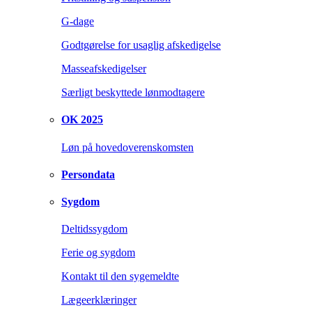
G-dage
Godtgørelse for usaglig afskedigelse
Masseafskedigelser
Særligt beskyttede lønmodtagere
OK 2025
Løn på hovedoverenskomsten
Persondata
Sygdom
Deltidssygdom
Ferie og sygdom
Kontakt til den sygemeldte
Lægeerklæringer