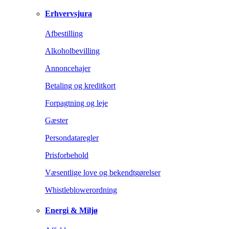
Erhvervsjura
Afbestilling
Alkoholbevilling
Annoncehajer
Betaling og kreditkort
Forpagtning og leje
Gæster
Persondataregler
Prisforbehold
Væsentlige love og bekendtgørelser
Whistleblowerordning
Energi & Miljø