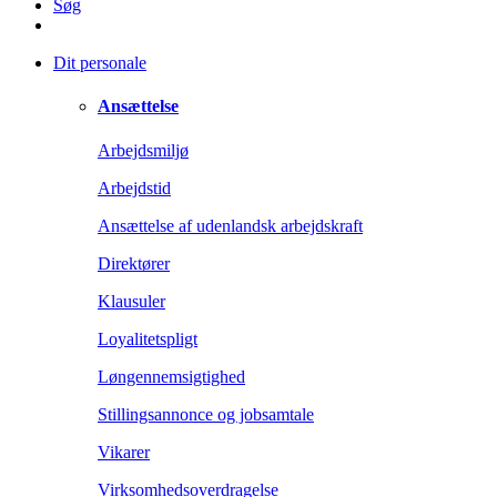
Søg
Dit personale
Ansættelse
Arbejdsmiljø
Arbejdstid
Ansættelse af udenlandsk arbejdskraft
Direktører
Klausuler
Loyalitetspligt
Løngennemsigtighed
Stillingsannonce og jobsamtale
Vikarer
Virksomhedsoverdragelse