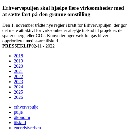
Erhvervspuljen skal hjælpe flere virksomheder med
at sætte fart på den grønne omstilling
Den 1. november trådte nye regler i kraft for Erhvervspuljen, der gør
det mere attraktivt for virksomheder at søge tilskud til projekter, der
sparer energi eller CO2. Konverteringer væk fra gas bliver
opprioriteret med større tilskud.
PRESSEKLIP
02-11 - 2022
2018
2019
2020
2021
2022
2023
2024
2025
2026
erhvervspulje
pulje
økonomi
tilskud
energistyrelsen