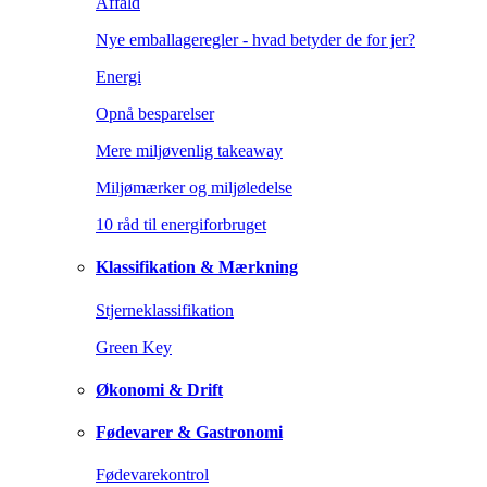
Affald
Nye emballageregler - hvad betyder de for jer?
Energi
Opnå besparelser
Mere miljøvenlig takeaway
Miljømærker og miljøledelse
10 råd til energiforbruget
Klassifikation & Mærkning
Stjerneklassifikation
Green Key
Økonomi & Drift
Fødevarer & Gastronomi
Fødevarekontrol