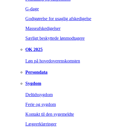
G-dage
Godtgørelse for usaglig afskedigelse
Masseafskedigelser
Særligt beskyttede lønmodtagere
OK 2025
Løn på hovedoverenskomsten
Persondata
Sygdom
Deltidssygdom
Ferie og sygdom
Kontakt til den sygemeldte
Lægeerklæringer