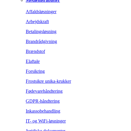
Medlemsrabatter
Affaldsløsninger
Arbejdskraft
Betalingsløsning
Brandrådgivning
Brændstof
Elaftale
Forsikring
Frostsikre unika-krukker
Fødevarehåndtering
GDPR-håndtering
Inkassobehandling
IT- og WiFi-løsninger
Juridiske dokumenter