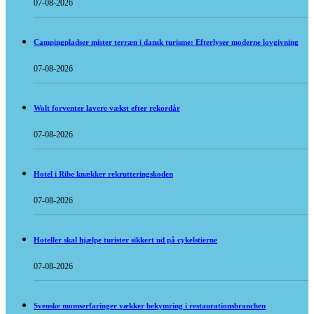
07-08-2026
Campingpladser mister terræn i dansk turisme: Efterlyser moderne lovgivning
07-08-2026
Wolt forventer lavere vækst efter rekordår
07-08-2026
Hotel i Ribe knækker rekrutteringskoden
07-08-2026
Hoteller skal hjælpe turister sikkert ud på cykelstierne
07-08-2026
Svenske momserfaringer vækker bekymring i restaurationsbranchen