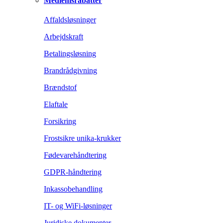
Medlemsrabatter
Affaldsløsninger
Arbejdskraft
Betalingsløsning
Brandrådgivning
Brændstof
Elaftale
Forsikring
Frostsikre unika-krukker
Fødevarehåndtering
GDPR-håndtering
Inkassobehandling
IT- og WiFi-løsninger
Juridiske dokumenter