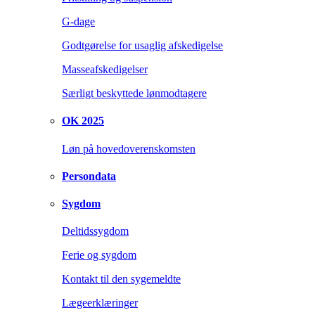
G-dage
Godtgørelse for usaglig afskedigelse
Masseafskedigelser
Særligt beskyttede lønmodtagere
OK 2025
Løn på hovedoverenskomsten
Persondata
Sygdom
Deltidssygdom
Ferie og sygdom
Kontakt til den sygemeldte
Lægeerklæringer