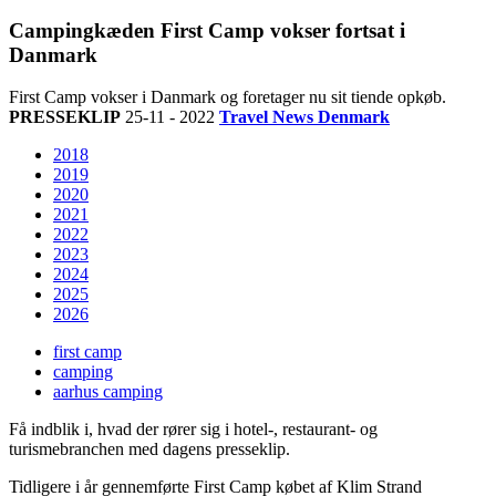
Campingkæden First Camp vokser fortsat i
Danmark
First Camp vokser i Danmark og foretager nu sit tiende opkøb.
PRESSEKLIP
25-11 - 2022
Travel News Denmark
2018
2019
2020
2021
2022
2023
2024
2025
2026
first camp
camping
aarhus camping
Få indblik i, hvad der rører sig i hotel-, restaurant- og
turismebranchen med dagens presseklip.
Tidligere i år gennemførte First Camp købet af Klim Strand