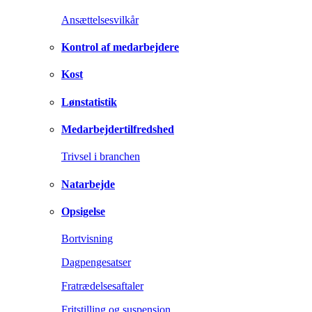
Ansættelsesvilkår
Kontrol af medarbejdere
Kost
Lønstatistik
Medarbejdertilfredshed
Trivsel i branchen
Natarbejde
Opsigelse
Bortvisning
Dagpengesatser
Fratrædelsesaftaler
Fritstilling og suspension