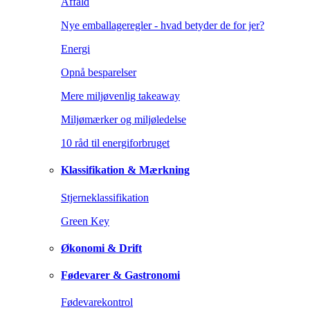
Affald
Nye emballageregler - hvad betyder de for jer?
Energi
Opnå besparelser
Mere miljøvenlig takeaway
Miljømærker og miljøledelse
10 råd til energiforbruget
Klassifikation & Mærkning
Stjerneklassifikation
Green Key
Økonomi & Drift
Fødevarer & Gastronomi
Fødevarekontrol