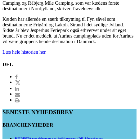
Camping og Råbjerg Mile Camping, som var kædens første
destinationer i Nordjylland, skriver Travelnews.dk.
Kæden har allerede en stærk tilknytning til Fyn såvel som
destinationerne Frigård og Lakolk Strand i det sydlige Jylland.
Sidste år blev Jesperhus Feriepark også erhvervet under sit eget
brand. Nu er det meddelt, at Aarhus campingplads uden for Aarhus
vil være gruppens tiende destination i Danmark.
Læs hele historien her.
DEL
SENESTE NYHEDSBREV
BRANCHENYHEDER
HORESTA tog debatten om drikkepenge i DR Aftenshowet