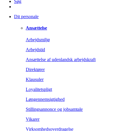
Søg
Dit personale
Ansættelse
Arbejdsmiljø
Arbejdstid
Ansættelse af udenlandsk arbejdskraft
Direktører
Klausuler
Loyalitetspligt
Løngennemsigtighed
Stillingsannonce og jobsamtale
Vikarer
Virksomhedsoverdragelse