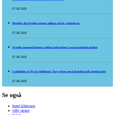
07-08-2026
Hoteller skal hjælpe turister sikkert ud på cykelstierne
07-08-2026
Svenske momserfaringer vækker bekymring i restaurationsbranchen
07-08-2026
I anledning af 45-års jubilæum: Stays sigter mod skandinavisk topplacering
07-08-2026
Se også
hotel klitrosen
villy jæger