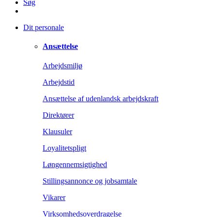
Søg
Dit personale
Ansættelse
Arbejdsmiljø
Arbejdstid
Ansættelse af udenlandsk arbejdskraft
Direktører
Klausuler
Loyalitetspligt
Løngennemsigtighed
Stillingsannonce og jobsamtale
Vikarer
Virksomhedsoverdragelse