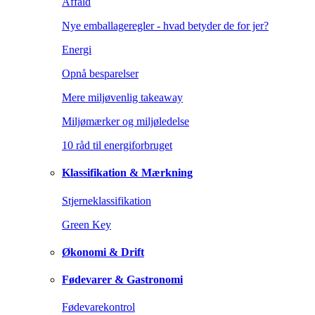
Affald
Nye emballageregler - hvad betyder de for jer?
Energi
Opnå besparelser
Mere miljøvenlig takeaway
Miljømærker og miljøledelse
10 råd til energiforbruget
Klassifikation & Mærkning
Stjerneklassifikation
Green Key
Økonomi & Drift
Fødevarer & Gastronomi
Fødevarekontrol