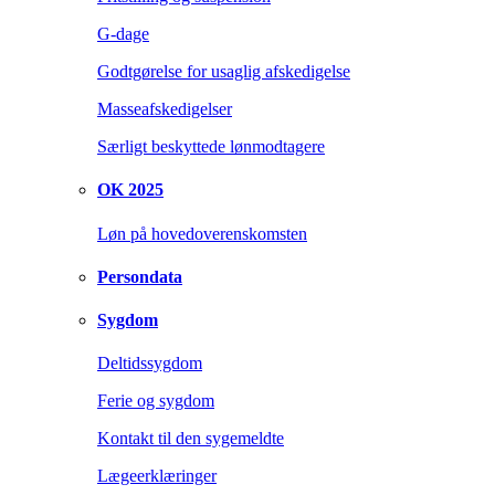
G-dage
Godtgørelse for usaglig afskedigelse
Masseafskedigelser
Særligt beskyttede lønmodtagere
OK 2025
Løn på hovedoverenskomsten
Persondata
Sygdom
Deltidssygdom
Ferie og sygdom
Kontakt til den sygemeldte
Lægeerklæringer