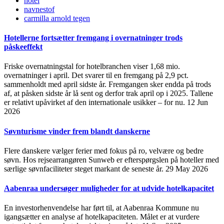
hotel
navnestof
carmilla arnold tegen
Hotellerne fortsætter fremgang i overnatninger trods
påskeeffekt
Friske overnatningstal for hotelbranchen viser 1,68 mio.
overnatninger i april. Det svarer til en fremgang på 2,9 pct.
sammenholdt med april sidste år. Fremgangen sker endda på trods
af, at påsken sidste år lå sent og derfor trak april op i 2025. Tallene
er relativt upåvirket af den internationale usikker – for nu.
12 Jun
2026
Søvnturisme vinder frem blandt danskerne
Flere danskere vælger ferier med fokus på ro, velvære og bedre
søvn. Hos rejsearrangøren Sunweb er efterspørgslen på hoteller med
særlige søvnfaciliteter steget markant de seneste år.
29 May 2026
Aabenraa undersøger muligheder for at udvide hotelkapacitet
En investorhenvendelse har ført til, at Aabenraa Kommune nu
igangsætter en analyse af hotelkapaciteten. Målet er at vurdere