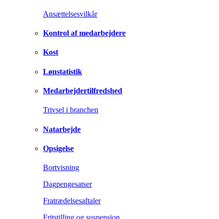
Ansættelsesvilkår
Kontrol af medarbejdere
Kost
Lønstatistik
Medarbejdertilfredshed
Trivsel i branchen
Natarbejde
Opsigelse
Bortvisning
Dagpengesatser
Fratrædelsesaftaler
Fritstilling og suspension