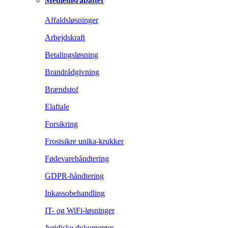
Medlemsrabatter
Affaldsløsninger
Arbejdskraft
Betalingsløsning
Brandrådgivning
Brændstof
Elaftale
Forsikring
Frostsikre unika-krukker
Fødevarehåndtering
GDPR-håndtering
Inkassobehandling
IT- og WiFi-løsninger
Juridiske dokumenter