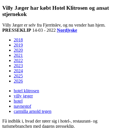
Villy Jæger har købt Hotel Klitrosen og ansat
stjernekok
Villy Jæger er selv fra Fjerritslev, og nu vender han hjem.
PRESSEKLIP
14-03 - 2022
Nordjyske
2018
2019
2020
2021
2022
2023
2024
2025
2026
hotel klitrosen
villy jæger
hotel
navnestof
carmilla arnold tegen
Få indblik i, hvad der rører sig i hotel-, restaurant- og
turismebranchen med dagens presseklip.