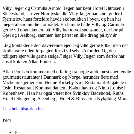
Villy Jæger og Carmilla Arnold Tegen har købt Hotel Klitrosen i
Slettestrand, skriver Nordjyske.dk. Villy Jæger har sine rødder i
Fjerritslev, hans forældre havde skobutikken i byen, og han har
meget af sin familie i området. En familie både Villy og Carmilla
gerne vil noget tættere på. Villy har to voksne sønner, der bor på
Gjøl og i Aalborg, sammen har parret en lille dreng på syv år.
”Jeg kontaktede den daværende ejer. Jeg ville gerne købe, men det
skulle være uden forpagter, for vi vil selv stå for det. Og den
tidligere ejer ville gerne sælge,” siger Villy Jæger, som derfor har
ansat kokken Allan Poulsen.
Allan Poulsen kommer med erfaring fra nogle af de mest anerkendte
gourmetrestauranter i Danmark og Norge, herunder flere med
Michelin-stjerner som Henne Kirkeby Kro, Restaurant Bagatelle i
Oslo, Restaurant Kommandanten i København og Nimb Louise i
København. Han har også været hos Svinkløv Badehotel, Ruths
Hotel i Skagen og Steenbergs Hotel & Brasserie i Nykøbing Mors.
Læs hele historien her.
DEL