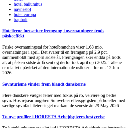
hotel ballumhus
navnestof
hotel europa
trapholt
Hotellerne fortsætter fremgang i overnatninger trods
påskeeffekt
Friske overnatningstal for hotelbranchen viser 1,68 mio.
overnatninger i april. Det svarer til en fremgang på 2,9 pct.
sammenholdt med april sidste år. Fremgangen sker endda på trods
af, at påsken sidste år lå sent og derfor trak april op i 2025. Tallene
er relativt upåvirket af den internationale usikker – for nu.
12 Jun
2026
Søvnturisme vinder frem blandt danskerne
Flere danskere vælger ferier med fokus på ro, velvære og bedre
søvn. Hos rejsearrangøren Sunweb er efterspørgslen på hoteller med
særlige søvnfaciliteter steget markant de seneste år.
29 May 2026
To nye profiler i HORESTA Arbejdsgivers bestyrelse
To hoteldirektører er valgt ind i HORESTA Arbejdsgivers bestyrelse