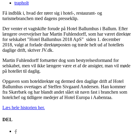
trapholt
Få indblik i, hvad der rører sig i hotel-, restaurant- og
turismebranchen med dagens presseklip.
Der venter et vagtskifte forude på Hotel Ballumhus i Ballum. Efter
længere overvejelser har Martin Fuhlendorff, som har været direktør
for selskabet "Hotel Ballumhus 2018 ApS" siden 1. december
2018, valgt at forlade direktørposten og træde helt ud af hotellets
daglige drift, skriver JV.dk.
Martin Fuhlendorff fortsætter dog som bestyrelsesformand for
selskabet, men vil ikke længere være et af de ansigter, man vil møde
på hotellet til daglig.
Opgaven som hoteldirektør og dermed den daglige drift af Hotel
Ballumhus overtages af Steffen Sivgaard Andersen. Han kommer
fra Skærbæk og har blandt andet slået sit navn fast i branchen som
hotelchef og tidligere medejer af Hotel Europa i Aabenraa.
Læs hele historien her.
DEL