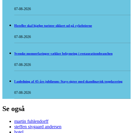
07-08-2026
Hoteller skal hjælpe turister sikkert ud på cykelstierne
07-08-2026
Svenske momserfaringer vækker bekymring i restaurationsbranchen
07-08-2026
I anledning af 45-års jubilæum: Stays sigter mod skandinavisk topplacering
07-08-2026
Se også
martin fuhlendorff
steffen sivgaard andersen
hotel