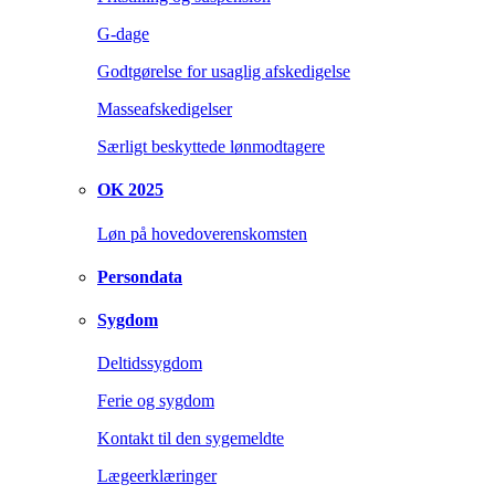
G-dage
Godtgørelse for usaglig afskedigelse
Masseafskedigelser
Særligt beskyttede lønmodtagere
OK 2025
Løn på hovedoverenskomsten
Persondata
Sygdom
Deltidssygdom
Ferie og sygdom
Kontakt til den sygemeldte
Lægeerklæringer