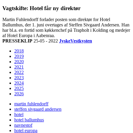
Vagtskifte: Hotel får ny direktør
Martin Fuhlendorff forlader posten som direktør for Hotel
Ballumhus, der 1. juni overtages af Steffen Sivgaard Andersen. Han
har bl.a. en fortid som køkkenchef på Trapholt i Kolding og medejer
af Hotel Europa i Aabenraa.
PRESSEKLIP
25-05 - 2022
JyskeVestkysten
2018
2019
2020
2021
2022
2023
2024
2025
2026
martin fuhlendorff
steffen sivgaard andersen
hotel
hotel ballumhus
navnestof
hotel europa