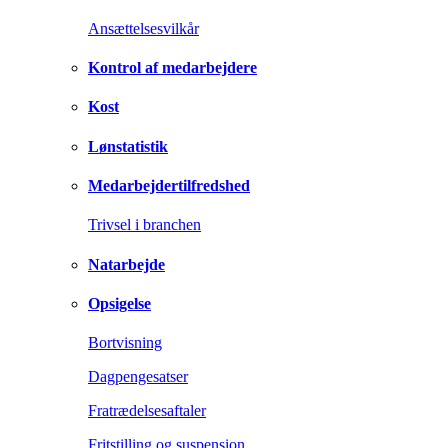
Ansættelsesvilkår
Kontrol af medarbejdere
Kost
Lønstatistik
Medarbejdertilfredshed
Trivsel i branchen
Natarbejde
Opsigelse
Bortvisning
Dagpengesatser
Fratrædelsesaftaler
Fritstilling og suspension