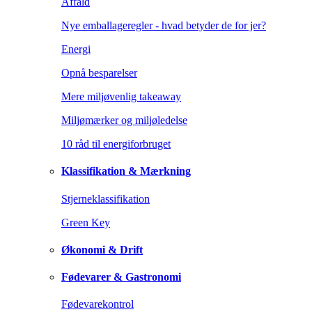
Affald
Nye emballageregler - hvad betyder de for jer?
Energi
Opnå besparelser
Mere miljøvenlig takeaway
Miljømærker og miljøledelse
10 råd til energiforbruget
Klassifikation & Mærkning
Stjerneklassifikation
Green Key
Økonomi & Drift
Fødevarer & Gastronomi
Fødevarekontrol