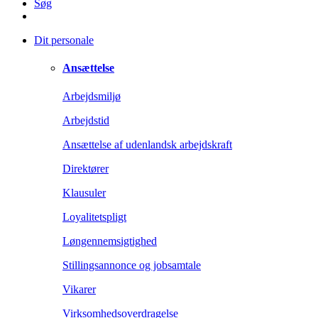
Søg
Dit personale
Ansættelse
Arbejdsmiljø
Arbejdstid
Ansættelse af udenlandsk arbejdskraft
Direktører
Klausuler
Loyalitetspligt
Løngennemsigtighed
Stillingsannonce og jobsamtale
Vikarer
Virksomhedsoverdragelse