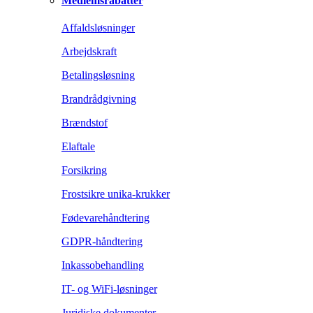
Medlemsrabatter
Affaldsløsninger
Arbejdskraft
Betalingsløsning
Brandrådgivning
Brændstof
Elaftale
Forsikring
Frostsikre unika-krukker
Fødevarehåndtering
GDPR-håndtering
Inkassobehandling
IT- og WiFi-løsninger
Juridiske dokumenter