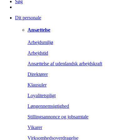
Søg
Dit personale
Ansættelse
Arbejdsmiljø
Arbejdstid
Ansættelse af udenlandsk arbejdskraft
Direktører
Klausuler
Loyalitetspligt
Løngennemsigtighed
Stillingsannonce og jobsamtale
Vikarer
Virksomhedsoverdragelse