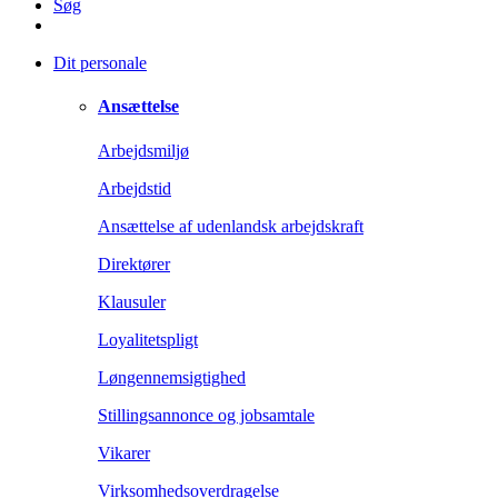
Søg
Dit personale
Ansættelse
Arbejdsmiljø
Arbejdstid
Ansættelse af udenlandsk arbejdskraft
Direktører
Klausuler
Loyalitetspligt
Løngennemsigtighed
Stillingsannonce og jobsamtale
Vikarer
Virksomhedsoverdragelse