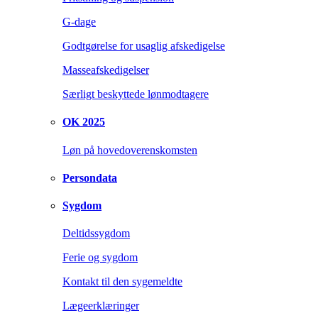
G-dage
Godtgørelse for usaglig afskedigelse
Masseafskedigelser
Særligt beskyttede lønmodtagere
OK 2025
Løn på hovedoverenskomsten
Persondata
Sygdom
Deltidssygdom
Ferie og sygdom
Kontakt til den sygemeldte
Lægeerklæringer