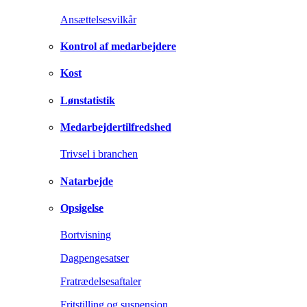
Ansættelsesvilkår
Kontrol af medarbejdere
Kost
Lønstatistik
Medarbejdertilfredshed
Trivsel i branchen
Natarbejde
Opsigelse
Bortvisning
Dagpengesatser
Fratrædelsesaftaler
Fritstilling og suspension