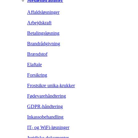
Medlemsrabatter
Affaldsløsninger
Arbejdskraft
Betalingsløsning
Brandrådgivning
Brændstof
Elaftale
Forsikring
Frostsikre unika-krukker
Fødevarehåndtering
GDPR-håndtering
Inkassobehandling
IT- og WiFi-løsninger
Juridiske dokumenter