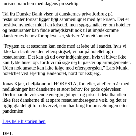
turismebranchen med dagens presseklip.
Tal fra Danske Bank viser, at danskernes privatforbrug på
restauranter fortsat ligger højt sammenlignet med før krisen. Det er
positive nyheder midt i en krisetid, men spørgsmålet er, om hoteller
og restauranter kan finde arbejdskraft nok til at imødekomme
danskernes behov for oplevelser, skriver MarketConnect.
“Frygten er, at sæsonen kan ende med at løbe ud i sandet, hvis vi
ikke kan facilitere den efterspørgsel, vi har på hotellet og i
restauranten. Det kan gå ud over indtjeningen, hvis vi bliver ikke
kan fylde huset op, fordi vi må sige nej til gæster og arrangementer.
Uden nok ansatte kan ikke følge med efterspørgslen,” Lars Munk,
hotelchef ved Hjerting Badehotel, nord for Esbjerg.
Jonas Kjær, cheføkonom i HORESTA, fortæller, at efter to år med
nedlukninger har danskerne et stort behov for gode oplevelser.
Derfor har de voksende energiregninger og priser i detailhandlen
ikke fået danskerne til at spare restaurantbesøgene væk, og det er
rigtig glædeligt for erhvervet, som har brug for omsætningen efter
pandemien.
Læs hele historien her.
DEL