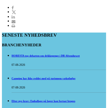
SENESTE NYHEDSBREV
BRANCHENYHEDER
HORESTA tog debatten om drikkepenge i DR Aftenshowet
07-08-2026
Camping har ikke reddet med på turismens vækstbølge
07-08-2026
Efter nye krav: Emballage på lager kan fortsat bruges