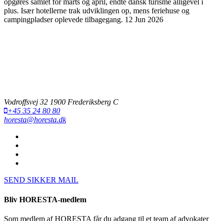
opgøres samlet for marts og april, endte dansk turisme alligevel i
plus. Især hotellerne trak udviklingen op, mens feriehuse og
campingpladser oplevede tilbagegang.
12 Jun 2026
Vodroffsvej 32 1900 Frederiksberg C
+45 35 24 80 80
horesta@horesta.dk
SEND SIKKER MAIL
Bliv HORESTA-medlem
Som medlem af HORESTA får du adgang til et team af advokater