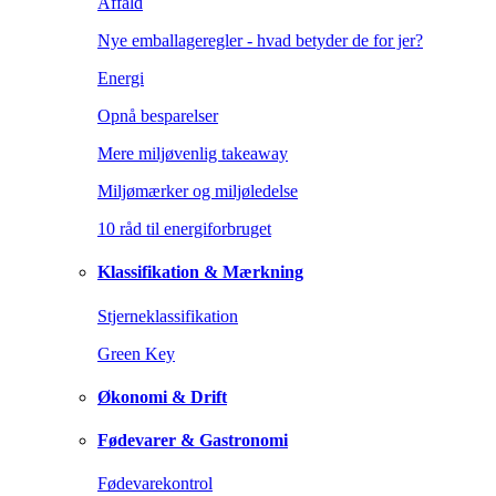
Affald
Nye emballageregler - hvad betyder de for jer?
Energi
Opnå besparelser
Mere miljøvenlig takeaway
Miljømærker og miljøledelse
10 råd til energiforbruget
Klassifikation & Mærkning
Stjerneklassifikation
Green Key
Økonomi & Drift
Fødevarer & Gastronomi
Fødevarekontrol