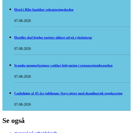
Hotel i Ribe knækker rekrutteringskoden
07-08-2026
Hoteller skal hjælpe turister sikkert ud på cykelstierne
07-08-2026
Svenske momserfaringer vækker bekymring i restaurationsbranchen
07-08-2026
I anledning af 45-års jubilæum: Stays sigter mod skandinavisk topplacering
07-08-2026
Se også