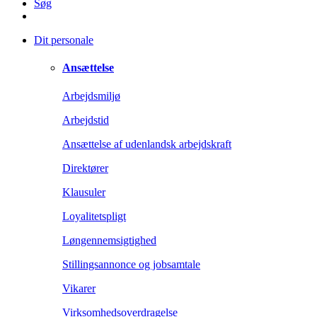
Søg
Dit personale
Ansættelse
Arbejdsmiljø
Arbejdstid
Ansættelse af udenlandsk arbejdskraft
Direktører
Klausuler
Loyalitetspligt
Løngennemsigtighed
Stillingsannonce og jobsamtale
Vikarer
Virksomhedsoverdragelse