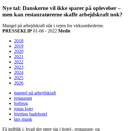
Nye tal: Danskerne vil ikke sparer på oplevelser –
men kan restauratørerne skaffe arbejdskraft nok?
Mangel på arbejdskraft står i vejen for virksomhederne.
PRESSEKLIP
01-06 - 2022
Medie
2018
2019
2020
2021
2022
2023
2024
2025
2026
mangel på arbejdskraft
restaurant
forbrug
jonas kjær
hjerting badehotel
lars munk
Få indblik i, hvad der rører sig i hotel-, restaurant- og