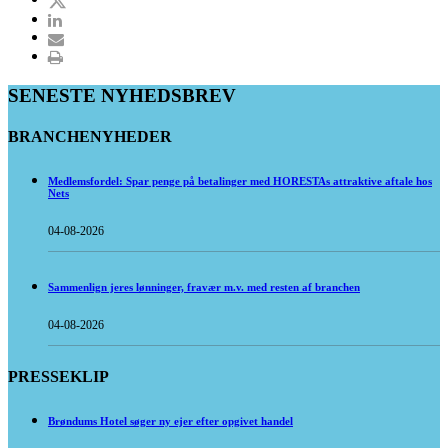
SENESTE NYHEDSBREV
BRANCHENYHEDER
Medlemsfordel: Spar penge på betalinger med HORESTAs attraktive aftale hos
Nets
04-08-2026
Sammenlign jeres lønninger, fravær m.v. med resten af branchen
04-08-2026
PRESSEKLIP
Brøndums Hotel søger ny ejer efter opgivet handel