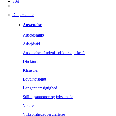
Søg
Dit personale
Ansættelse
Arbejdsmiljø
Arbejdstid
Ansættelse af udenlandsk arbejdskraft
Direktører
Klausuler
Loyalitetspligt
Løngennemsigtighed
Stillingsannonce og jobsamtale
Vikarer
Virksomhedsoverdragelse