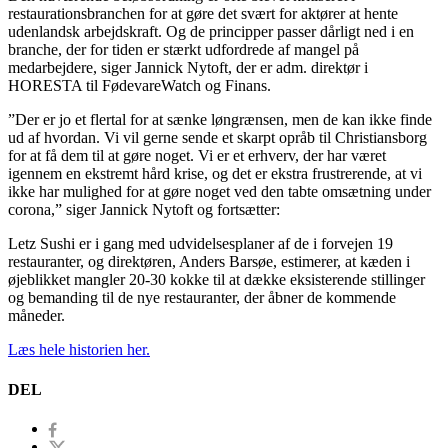
restaurationsbranchen for at gøre det svært for aktører at hente
udenlandsk arbejdskraft. Og de principper passer dårligt ned i en
branche, der for tiden er stærkt udfordrede af mangel på
medarbejdere, siger Jannick Nytoft, der er adm. direktør i
HORESTA til FødevareWatch og Finans.
”Der er jo et flertal for at sænke løngrænsen, men de kan ikke finde
ud af hvordan. Vi vil gerne sende et skarpt opråb til Christiansborg
for at få dem til at gøre noget. Vi er et erhverv, der har været
igennem en ekstremt hård krise, og det er ekstra frustrerende, at vi
ikke har mulighed for at gøre noget ved den tabte omsætning under
corona,” siger Jannick Nytoft og fortsætter:
Letz Sushi er i gang med udvidelsesplaner af de i forvejen 19
restauranter, og direktøren, Anders Barsøe, estimerer, at kæden i
øjeblikket mangler 20-30 kokke til at dække eksisterende stillinger
og bemanding til de nye restauranter, der åbner de kommende
måneder.
Læs hele historien her.
DEL