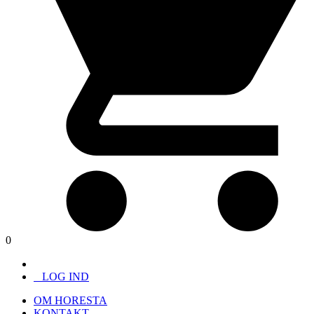
0
LOG IND
OM HORESTA
KONTAKT