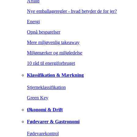
Affald
Nye emballageregler - hvad betyder de for jer?
Energi
Opnå besparelser
Mere miljøvenlig takeaway
Miljømærker og miljøledelse
10 råd til energiforbruget
Klassifikation & Mærkning
Stjerneklassifikation
Green Key
Økonomi & Drift
Fødevarer & Gastronomi
Fødevarekontrol