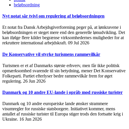
beløbsordning
Nyt notat sår tvivl om regulering af beløbsordningen
Et notat fra Dansk Arbejdsgiverforening peger på, at lønkravene i
beløbsordningen er steget mere end den generelle lønudvikling. Det
kan ifølge flere kilder begrænse virksomhedernes muligheder for at
rekruttere international arbejdskraft.
09 Jul 2026
De Konservative vil styrke turismens rammevilkår
Turismen er et af Danmarks største erhverv, men får ikke politisk
opmærksomhed svarende til sin betydning, mener Det Konservative
Folkeparti. Partiet efterlyser bedre rammevilkår frem for øget
regulering.
26 Jun 2026
Danmark og 10 andre EU-lande i opråb mod russiske turister
Danmark og 10 andre europæiske lande ønsker strammere
visumregler for russiske statsborgere. Initiativet kommer, mens
antallet af russiske turister til Europa stiger trods den fortsatte krig i
Ukraine.
16 Jun 2026