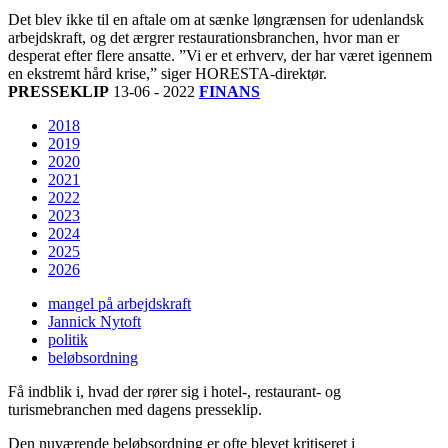
Det blev ikke til en aftale om at sænke løngrænsen for udenlandsk
arbejdskraft, og det ærgrer restaurationsbranchen, hvor man er
desperat efter flere ansatte. ”Vi er et erhverv, der har været igennem
en ekstremt hård krise,” siger HORESTA-direktør.
PRESSEKLIP
13-06 - 2022
FINANS
2018
2019
2020
2021
2022
2023
2024
2025
2026
mangel på arbejdskraft
Jannick Nytoft
politik
beløbsordning
Få indblik i, hvad der rører sig i hotel-, restaurant- og
turismebranchen med dagens presseklip.
Den nuværende beløbsordning er ofte blevet kritiseret i