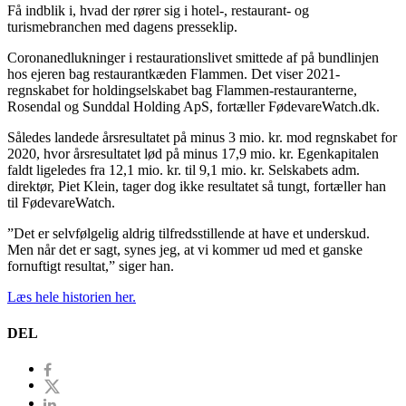
Få indblik i, hvad der rører sig i hotel-, restaurant- og
turismebranchen med dagens presseklip.
Coronanedlukninger i restaurationslivet smittede af på bundlinjen
hos ejeren bag restaurantkæden Flammen. Det viser 2021-
regnskabet for holdingselskabet bag Flammen-restauranterne,
Rosendal og Sunddal Holding ApS, fortæller FødevareWatch.dk.
Således landede årsresultatet på minus 3 mio. kr. mod regnskabet for
2020, hvor årsresultatet lød på minus 17,9 mio. kr. Egenkapitalen
faldt ligeledes fra 12,1 mio. kr. til 9,1 mio. kr. Selskabets adm.
direktør, Piet Klein, tager dog ikke resultatet så tungt, fortæller han
til FødevareWatch.
”Det er selvfølgelig aldrig tilfredsstillende at have et underskud.
Men når det er sagt, synes jeg, at vi kommer ud med et ganske
fornuftigt resultat,” siger han.
Læs hele historien her.
DEL