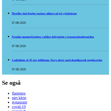
Hoteller skal hjælpe turister sikkert ud på cykelstierne
07-08-2026
Svenske momserfaringer vækker bekymring i restaurationsbranchen
07-08-2026
I anledning af 45-års jubilæum: Stays sigter mod skandinavisk topplacering
07-08-2026
Se også
flammen
piet klein
restaurant
covid-19