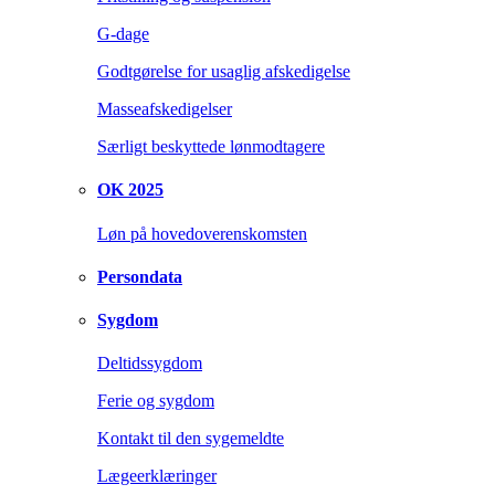
G-dage
Godtgørelse for usaglig afskedigelse
Masseafskedigelser
Særligt beskyttede lønmodtagere
OK 2025
Løn på hovedoverenskomsten
Persondata
Sygdom
Deltidssygdom
Ferie og sygdom
Kontakt til den sygemeldte
Lægeerklæringer