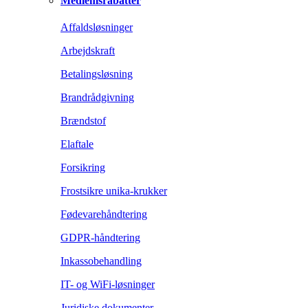
Medlemsrabatter
Affaldsløsninger
Arbejdskraft
Betalingsløsning
Brandrådgivning
Brændstof
Elaftale
Forsikring
Frostsikre unika-krukker
Fødevarehåndtering
GDPR-håndtering
Inkassobehandling
IT- og WiFi-løsninger
Juridiske dokumenter