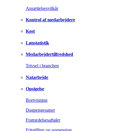
Ansættelsesvilkår
Kontrol af medarbejdere
Kost
Lønstatistik
Medarbejdertilfredshed
Trivsel i branchen
Natarbejde
Opsigelse
Bortvisning
Dagpengesatser
Fratrædelsesaftaler
Fritstilling og suspension