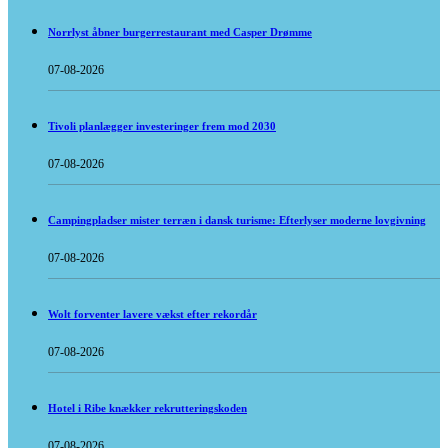
Norrlyst åbner burgerrestaurant med Casper Drømme
07-08-2026
Tivoli planlægger investeringer frem mod 2030
07-08-2026
Campingpladser mister terræn i dansk turisme: Efterlyser moderne lovgivning
07-08-2026
Wolt forventer lavere vækst efter rekordår
07-08-2026
Hotel i Ribe knækker rekrutteringskoden
07-08-2026