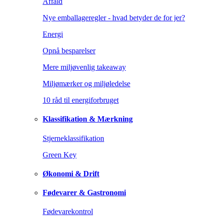
Affald
Nye emballageregler - hvad betyder de for jer?
Energi
Opnå besparelser
Mere miljøvenlig takeaway
Miljømærker og miljøledelse
10 råd til energiforbruget
Klassifikation & Mærkning
Stjerneklassifikation
Green Key
Økonomi & Drift
Fødevarer & Gastronomi
Fødevarekontrol