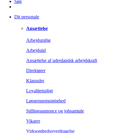
Søg
Dit personale
Ansættelse
Arbejdsmiljø
Arbejdstid
Ansættelse af udenlandsk arbejdskraft
Direktører
Klausuler
Loyalitetspligt
Løngennemsigtighed
Stillingsannonce og jobsamtale
Vikarer
Virksomhedsoverdragelse