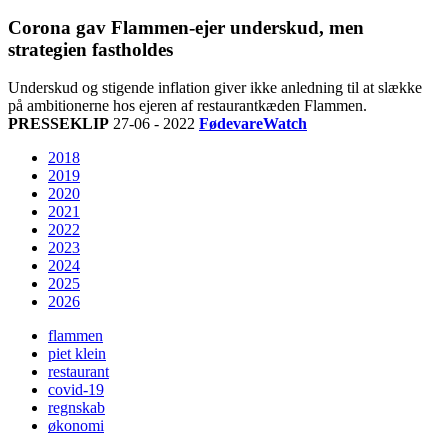
Corona gav Flammen-ejer underskud, men
strategien fastholdes
Underskud og stigende inflation giver ikke anledning til at slække
på ambitionerne hos ejeren af restaurantkæden Flammen.
PRESSEKLIP
27-06 - 2022
FødevareWatch
2018
2019
2020
2021
2022
2023
2024
2025
2026
flammen
piet klein
restaurant
covid-19
regnskab
økonomi