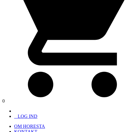
0
LOG IND
OM HORESTA
KONTAKT