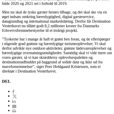
både 2020 og 2021 set i forhold til 2019.
Men nu skal de tyske gæster hentes tilbage, og det skal ske via en
øget indsats omkring bæredygtighed, digital gæsteservice,
datagrundlag og international markedsføring. Derfor får Destination
Vesterhavet nu tilført godt 8,2 millioner kroner fra Danmarks
Erhvervsfremmebestyrelse til et treårigt projekt.
”Tyskerne har i mange år haft et grønt ben foran, og de efterspørger
i stigende grad grønne og bæredygtige turismeoplevelser. Vi skal
derfor udvikle nye outdoor-aktiviteter, grønne fødevareoplevelser og
bæredygtige overnatningsmuligheder. Samtidig skal vi vide mere om
vores gæster, så vi kan skræddersy oplevelsespaletten og
destinationsudbuddet på baggrund af solide data og ikke ud fra
mavefornemmelser”, siger Peer Heldgaard Kristensen, som er
direktør i Destination Vesterhavet.
DEL