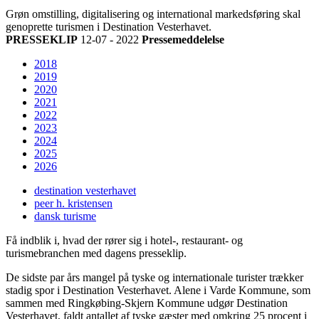
Grøn omstilling, digitalisering og international markedsføring skal
genoprette turismen i Destination Vesterhavet.
PRESSEKLIP
12-07 - 2022
Pressemeddelelse
2018
2019
2020
2021
2022
2023
2024
2025
2026
destination vesterhavet
peer h. kristensen
dansk turisme
Få indblik i, hvad der rører sig i hotel-, restaurant- og
turismebranchen med dagens presseklip.
De sidste par års mangel på tyske og internationale turister trækker
stadig spor i Destination Vesterhavet. Alene i Varde Kommune, som
sammen med Ringkøbing-Skjern Kommune udgør Destination
Vesterhavet, faldt antallet af tyske gæster med omkring 25 procent i