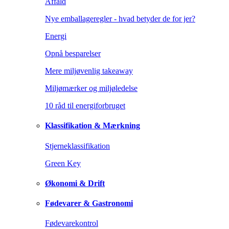
Affald
Nye emballageregler - hvad betyder de for jer?
Energi
Opnå besparelser
Mere miljøvenlig takeaway
Miljømærker og miljøledelse
10 råd til energiforbruget
Klassifikation & Mærkning
Stjerneklassifikation
Green Key
Økonomi & Drift
Fødevarer & Gastronomi
Fødevarekontrol