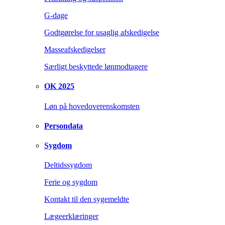
G-dage
Godtgørelse for usaglig afskedigelse
Masseafskedigelser
Særligt beskyttede lønmodtagere
OK 2025
Løn på hovedoverenskomsten
Persondata
Sygdom
Deltidssygdom
Ferie og sygdom
Kontakt til den sygemeldte
Lægeerklæringer