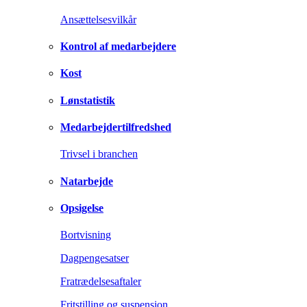
Ansættelsesvilkår
Kontrol af medarbejdere
Kost
Lønstatistik
Medarbejdertilfredshed
Trivsel i branchen
Natarbejde
Opsigelse
Bortvisning
Dagpengesatser
Fratrædelsesaftaler
Fritstilling og suspension