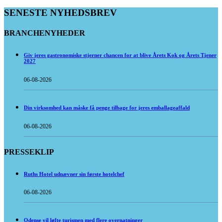
SENESTE NYHEDSBREV
BRANCHENYHEDER
Giv jeres gastronomiske stjerner chancen for at blive Årets Kok og Årets Tjener
2027
06-08-2026
Din virksomhed kan måske få penge tilbage for jeres emballageaffald
06-08-2026
PRESSEKLIP
Ruths Hotel udnævner sin første hotelchef
06-08-2026
Odense vil løfte turismen med flere overnatninger