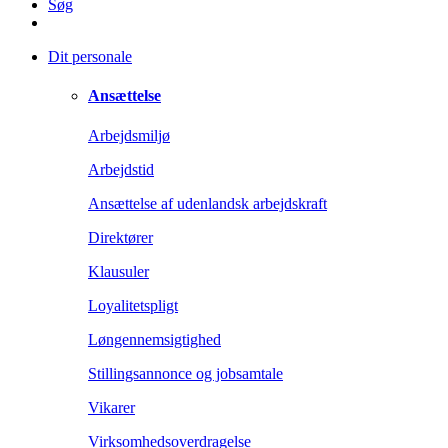
Søg
Dit personale
Ansættelse
Arbejdsmiljø
Arbejdstid
Ansættelse af udenlandsk arbejdskraft
Direktører
Klausuler
Loyalitetspligt
Løngennemsigtighed
Stillingsannonce og jobsamtale
Vikarer
Virksomhedsoverdragelse