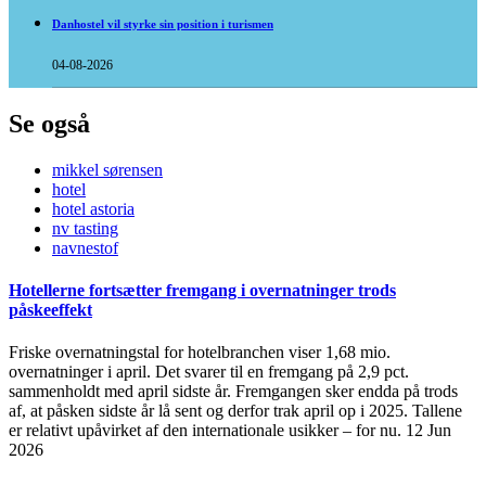
Danhostel vil styrke sin position i turismen
04-08-2026
Se også
mikkel sørensen
hotel
hotel astoria
nv tasting
navnestof
Hotellerne fortsætter fremgang i overnatninger trods
påskeeffekt
Friske overnatningstal for hotelbranchen viser 1,68 mio.
overnatninger i april. Det svarer til en fremgang på 2,9 pct.
sammenholdt med april sidste år. Fremgangen sker endda på trods
af, at påsken sidste år lå sent og derfor trak april op i 2025. Tallene
er relativt upåvirket af den internationale usikker – for nu.
12 Jun
2026