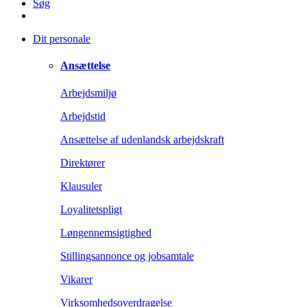
Søg
Dit personale
Ansættelse
Arbejdsmiljø
Arbejdstid
Ansættelse af udenlandsk arbejdskraft
Direktører
Klausuler
Loyalitetspligt
Løngennemsigtighed
Stillingsannonce og jobsamtale
Vikarer
Virksomhedsoverdragelse