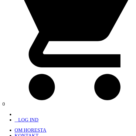
0
LOG IND
OM HORESTA
KONTAKT