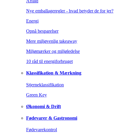
Affald
Nye emballageregler - hvad betyder de for jer?
Energi
Opnå besparelser
Mere miljøvenlig takeaway
Miljømærker og miljøledelse
10 råd til energiforbruget
Klassifikation & Mærkning
Stjerneklassifikation
Green Key
Økonomi & Drift
Fødevarer & Gastronomi
Fødevarekontrol