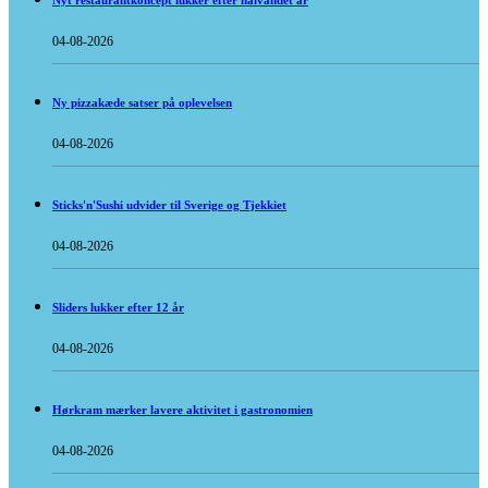
Nyt restaurantkoncept lukker efter halvandet år
04-08-2026
Ny pizzakæde satser på oplevelsen
04-08-2026
Sticks'n'Sushi udvider til Sverige og Tjekkiet
04-08-2026
Sliders lukker efter 12 år
04-08-2026
Hørkram mærker lavere aktivitet i gastronomien
04-08-2026