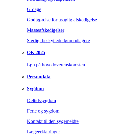
G-dage
Godtgørelse for usaglig afskedigelse
Masseafskedigelser
Særligt beskyttede lønmodtagere
OK 2025
Løn på hovedoverenskomsten
Persondata
Sygdom
Deltidssygdom
Ferie og sygdom
Kontakt til den sygemeldte
Lægeerklæringer