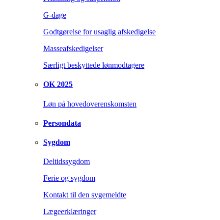
G-dage
Godtgørelse for usaglig afskedigelse
Masseafskedigelser
Særligt beskyttede lønmodtagere
OK 2025
Løn på hovedoverenskomsten
Persondata
Sygdom
Deltidssygdom
Ferie og sygdom
Kontakt til den sygemeldte
Lægeerklæringer