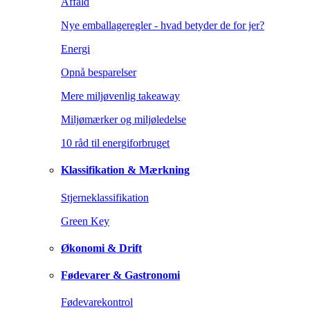
Affald
Nye emballageregler - hvad betyder de for jer?
Energi
Opnå besparelser
Mere miljøvenlig takeaway
Miljømærker og miljøledelse
10 råd til energiforbruget
Klassifikation & Mærkning
Stjerneklassifikation
Green Key
Økonomi & Drift
Fødevarer & Gastronomi
Fødevarekontrol