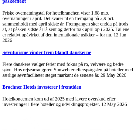
påskeeffekt
Friske overnatningstal for hotelbranchen viser 1,68 mio.
overnatninger i april. Det svarer til en fremgang på 2,9 pct.
sammenholdt med april sidste år. Fremgangen sker endda på trods
af, at påsken sidste år lå sent og derfor trak april op i 2025. Tallene
er relativt upåvirket af den internationale usikker – for nu.
12 Jun
2026
Søvnturisme vinder frem blandt danskerne
Flere danskere vælger ferier med fokus på ro, velvære og bedre
søvn. Hos rejsearrangøren Sunweb er efterspørgslen på hoteller med
særlige søvnfaciliteter steget markant de seneste år.
29 May 2026
Brøchner Hotels investerer i fremtiden
Hotelkoncernen kom ud af 2025 med lavere overskud efter
investeringer i flere hoteller og udviklingsprojekter.
12 May 2026