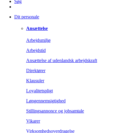
Søg
Dit personale
Ansættelse
Arbejdsmiljø
Arbejdstid
Ansættelse af udenlandsk arbejdskraft
Direktører
Klausuler
Loyalitetspligt
Løngennemsigtighed
Stillingsannonce og jobsamtale
Vikarer
Virksomhedsoverdragelse