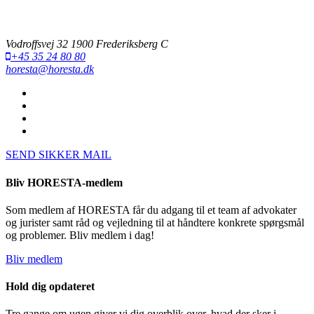
Vodroffsvej 32 1900 Frederiksberg C
+45 35 24 80 80
horesta@horesta.dk
SEND SIKKER MAIL
Bliv HORESTA-medlem
Som medlem af HORESTA får du adgang til et team af advokater
og jurister samt råd og vejledning til at håndtere konkrete spørgsmål
og problemer. Bliv medlem i dag!
Bliv medlem
Hold dig opdateret
Tre gange om ugen giver vi dig overblik over, hvad der sker i