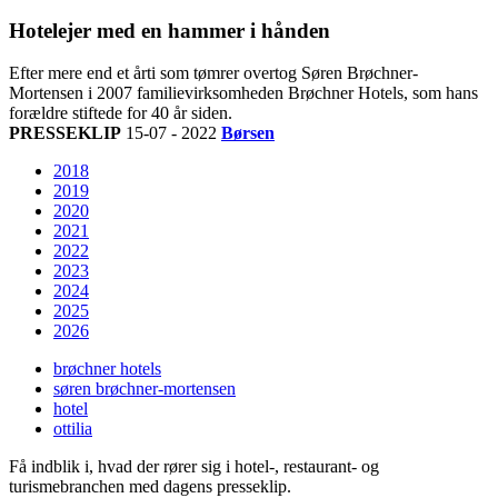
Hotelejer med en hammer i hånden
Efter mere end et årti som tømrer overtog Søren Brøchner-
Mortensen i 2007 familievirksomheden Brøchner Hotels, som hans
forældre stiftede for 40 år siden.
PRESSEKLIP
15-07 - 2022
Børsen
2018
2019
2020
2021
2022
2023
2024
2025
2026
brøchner hotels
søren brøchner-mortensen
hotel
ottilia
Få indblik i, hvad der rører sig i hotel-, restaurant- og
turismebranchen med dagens presseklip.