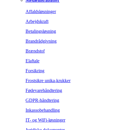
Medlemsrabatter
Affaldsløsninger
Arbejdskraft
Betalingsløsning
Brandrådgivning
Brændstof
Elaftale
Forsikring
Frostsikre unika-krukker
Fødevarehåndtering
GDPR-håndtering
Inkassobehandling
IT- og WiFi-løsninger
Juridiske dokumenter