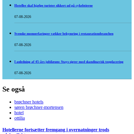
Hoteller skal hjælpe turister sikkert ud på cykelstierne
07-08-2026
Svenske momserfaringer vækker bekymring i restaurationsbranchen
07-08-2026
I anledning af 45-års jubilæum: Stays sigter mod skandinavisk topplacering
07-08-2026
Se også
brøchner hotels
søren brøchner-mortensen
hotel
ottilia
Hotellerne fortsætter fremgang i overnatninger trods