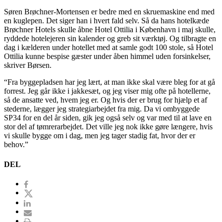
Søren Brøchner-Mortensen er bedre med en skruemaskine end med
en kuglepen. Det siger han i hvert fald selv. Så da hans hotelkæde
Brøchner Hotels skulle åbne Hotel Ottilia i København i maj skulle,
ryddede hotelejeren sin kalender og greb sit værktøj. Og tilbragte en
dag i kælderen under hotellet med at samle godt 100 stole, så Hotel
Ottilia kunne bespise gæster under åben himmel uden forsinkelser,
skriver Børsen.
“Fra byggepladsen har jeg lært, at man ikke skal være bleg for at gå
forrest. Jeg går ikke i jakkesæt, og jeg viser mig ofte på hotellerne,
så de ansatte ved, hvem jeg er. Og hvis der er brug for hjælp et af
stederne, lægger jeg strategiarbejdet fra mig. Da vi ombyggede
SP34 for en del år siden, gik jeg også selv og var med til at lave en
stor del af tømrerarbejdet. Det ville jeg nok ikke gøre længere, hvis
vi skulle bygge om i dag, men jeg tager stadig fat, hvor der er
behov.”
DEL