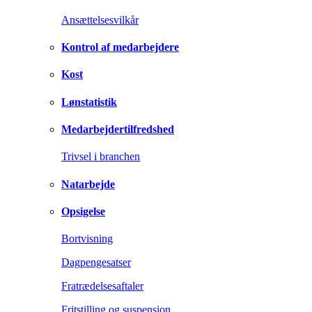
Ansættelsesvilkår
Kontrol af medarbejdere
Kost
Lønstatistik
Medarbejdertilfredshed
Trivsel i branchen
Natarbejde
Opsigelse
Bortvisning
Dagpengesatser
Fratrædelsesaftaler
Fritstilling og suspension