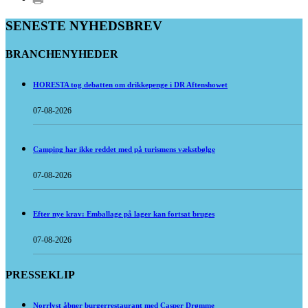
SENESTE NYHEDSBREV
BRANCHENYHEDER
HORESTA tog debatten om drikkepenge i DR Aftenshowet
07-08-2026
Camping har ikke reddet med på turismens vækstbølge
07-08-2026
Efter nye krav: Emballage på lager kan fortsat bruges
07-08-2026
PRESSEKLIP
Norrlyst åbner burgerrestaurant med Casper Drømme