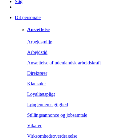
Søg
Dit personale
Ansættelse
Arbejdsmiljø
Arbejdstid
Ansættelse af udenlandsk arbejdskraft
Direktører
Klausuler
Loyalitetspligt
Løngennemsigtighed
Stillingsannonce og jobsamtale
Vikarer
Virksomhedsoverdragelse