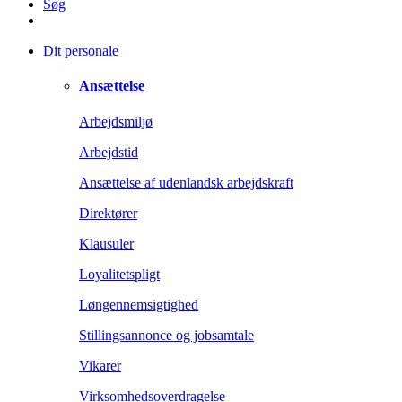
Søg
Dit personale
Ansættelse
Arbejdsmiljø
Arbejdstid
Ansættelse af udenlandsk arbejdskraft
Direktører
Klausuler
Loyalitetspligt
Løngennemsigtighed
Stillingsannonce og jobsamtale
Vikarer
Virksomhedsoverdragelse