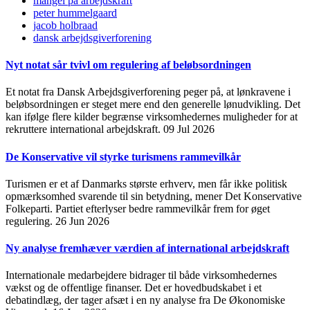
mangel på arbejdskraft
peter hummelgaard
jacob holbraad
dansk arbejdsgiverforening
Nyt notat sår tvivl om regulering af beløbsordningen
Et notat fra Dansk Arbejdsgiverforening peger på, at lønkravene i
beløbsordningen er steget mere end den generelle lønudvikling. Det
kan ifølge flere kilder begrænse virksomhedernes muligheder for at
rekruttere international arbejdskraft.
09 Jul 2026
De Konservative vil styrke turismens rammevilkår
Turismen er et af Danmarks største erhverv, men får ikke politisk
opmærksomhed svarende til sin betydning, mener Det Konservative
Folkeparti. Partiet efterlyser bedre rammevilkår frem for øget
regulering.
26 Jun 2026
Ny analyse fremhæver værdien af international arbejdskraft
Internationale medarbejdere bidrager til både virksomhedernes
vækst og de offentlige finanser. Det er hovedbudskabet i et
debatindlæg, der tager afsæt i en ny analyse fra De Økonomiske