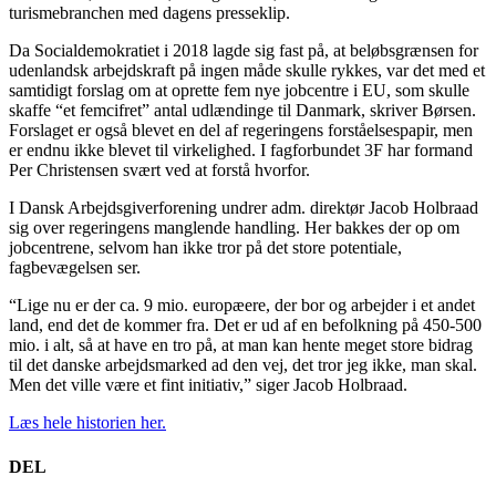
turismebranchen med dagens presseklip.
Da Socialdemokratiet i 2018 lagde sig fast på, at beløbsgrænsen for
udenlandsk arbejdskraft på ingen måde skulle rykkes, var det med et
samtidigt forslag om at oprette fem nye jobcentre i EU, som skulle
skaffe “et femcifret” antal udlændinge til Danmark, skriver Børsen.
Forslaget er også blevet en del af regeringens forståelsespapir, men
er endnu ikke blevet til virkelighed. I fagforbundet 3F har formand
Per Christensen svært ved at forstå hvorfor.
I Dansk Arbejdsgiverforening undrer adm. direktør Jacob Holbraad
sig over regeringens manglende handling. Her bakkes der op om
jobcentrene, selvom han ikke tror på det store potentiale,
fagbevægelsen ser.
“Lige nu er der ca. 9 mio. europæere, der bor og arbejder i et andet
land, end det de kommer fra. Det er ud af en befolkning på 450-500
mio. i alt, så at have en tro på, at man kan hente meget store bidrag
til det danske arbejdsmarked ad den vej, det tror jeg ikke, man skal.
Men det ville være et fint initiativ,” siger Jacob Holbraad.
Læs hele historien her.
DEL