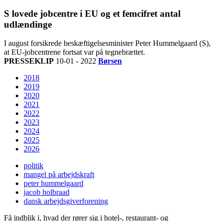
S lovede jobcentre i EU og et femcifret antal
udlændinge
I august forsikrede beskæftigelsesminister Peter Hummelgaard (S),
at EU-jobcentrene fortsat var på tegnebrættet.
PRESSEKLIP
10-01 - 2022
Børsen
2018
2019
2020
2021
2022
2023
2024
2025
2026
politik
mangel på arbejdskraft
peter hummelgaard
jacob holbraad
dansk arbejdsgiverforening
Få indblik i, hvad der rører sig i hotel-, restaurant- og