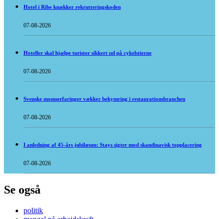
Hotel i Ribe knækker rekrutteringskoden
07-08-2026
Hoteller skal hjælpe turister sikkert ud på cykelstierne
07-08-2026
Svenske momserfaringer vækker bekymring i restaurationsbranchen
07-08-2026
I anledning af 45-års jubilæum: Stays sigter mod skandinavisk topplacering
07-08-2026
Se også
politik