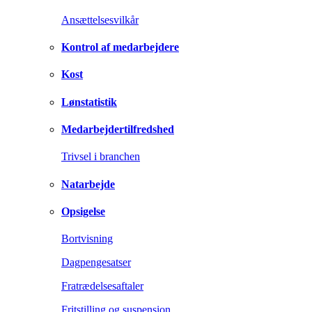
Ansættelsesvilkår
Kontrol af medarbejdere
Kost
Lønstatistik
Medarbejdertilfredshed
Trivsel i branchen
Natarbejde
Opsigelse
Bortvisning
Dagpengesatser
Fratrædelsesaftaler
Fritstilling og suspension