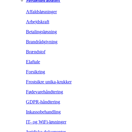
Medlemsrabatter
Affaldsløsninger
Arbejdskraft
Betalingsløsning
Brandrådgivning
Brændstof
Elaftale
Forsikring
Frostsikre unika-krukker
Fødevarehåndtering
GDPR-håndtering
Inkassobehandling
IT- og WiFi-løsninger
Juridiske dokumenter