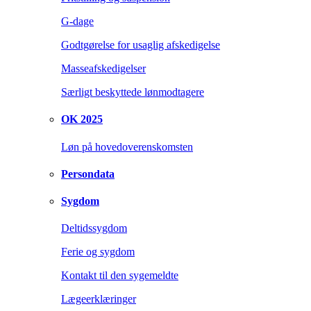
G-dage
Godtgørelse for usaglig afskedigelse
Masseafskedigelser
Særligt beskyttede lønmodtagere
OK 2025
Løn på hovedoverenskomsten
Persondata
Sygdom
Deltidssygdom
Ferie og sygdom
Kontakt til den sygemeldte
Lægeerklæringer