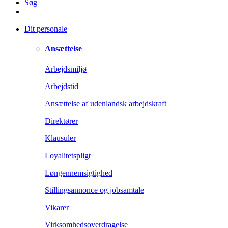
Søg
Dit personale
Ansættelse
Arbejdsmiljø
Arbejdstid
Ansættelse af udenlandsk arbejdskraft
Direktører
Klausuler
Loyalitetspligt
Løngennemsigtighed
Stillingsannonce og jobsamtale
Vikarer
Virksomhedsoverdragelse