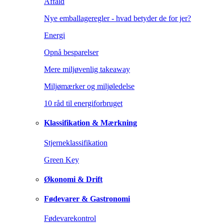
Affald
Nye emballageregler - hvad betyder de for jer?
Energi
Opnå besparelser
Mere miljøvenlig takeaway
Miljømærker og miljøledelse
10 råd til energiforbruget
Klassifikation & Mærkning
Stjerneklassifikation
Green Key
Økonomi & Drift
Fødevarer & Gastronomi
Fødevarekontrol