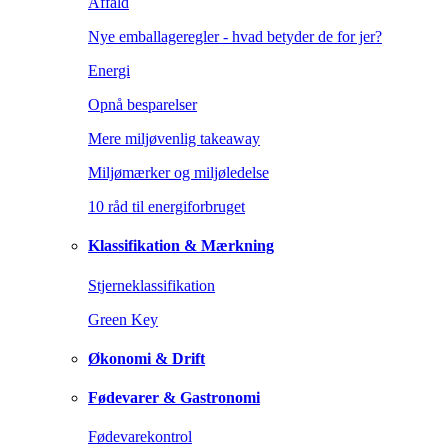
Affald
Nye emballageregler - hvad betyder de for jer?
Energi
Opnå besparelser
Mere miljøvenlig takeaway
Miljømærker og miljøledelse
10 råd til energiforbruget
Klassifikation & Mærkning
Stjerneklassifikation
Green Key
Økonomi & Drift
Fødevarer & Gastronomi
Fødevarekontrol