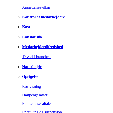
Ansættelsesvilkår
Kontrol af medarbejdere
Kost
Lønstatistik
Medarbejdertilfredshed
Trivsel i branchen
Natarbejde
Opsigelse
Bortvisning
Dagpengesatser
Fratrædelsesaftaler
Fritstilling og suspension