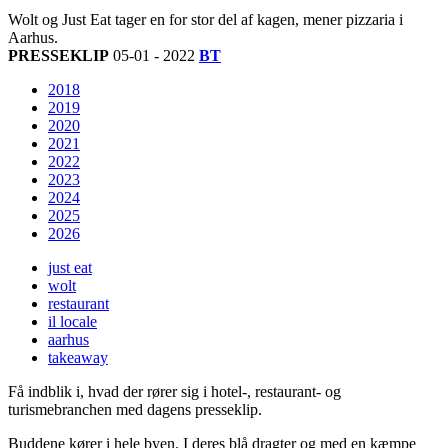
Wolt og Just Eat tager en for stor del af kagen, mener pizzaria i
Aarhus.
PRESSEKLIP
05-01 - 2022
BT
2018
2019
2020
2021
2022
2023
2024
2025
2026
just eat
wolt
restaurant
il locale
aarhus
takeaway
Få indblik i, hvad der rører sig i hotel-, restaurant- og
turismebranchen med dagens presseklip.
Buddene kører i hele byen. I deres blå dragter og med en kæmpe