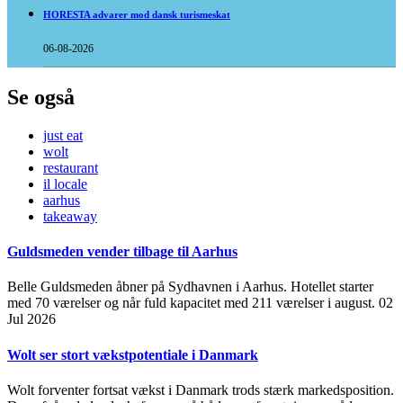
HORESTA advarer mod dansk turismeskat
06-08-2026
Se også
just eat
wolt
restaurant
il locale
aarhus
takeaway
Guldsmeden vender tilbage til Aarhus
Belle Guldsmeden åbner på Sydhavnen i Aarhus. Hotellet starter
med 70 værelser og når fuld kapacitet med 211 værelser i august.
02
Jul 2026
Wolt ser stort vækstpotentiale i Danmark
Wolt forventer fortsat vækst i Danmark trods stærk markedsposition.