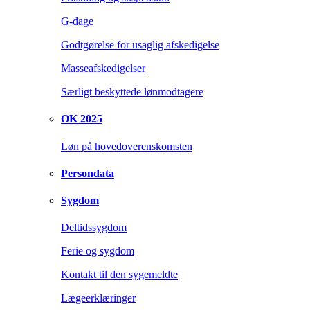
G-dage
Godtgørelse for usaglig afskedigelse
Masseafskedigelser
Særligt beskyttede lønmodtagere
OK 2025
Løn på hovedoverenskomsten
Persondata
Sygdom
Deltidssygdom
Ferie og sygdom
Kontakt til den sygemeldte
Lægeerklæringer