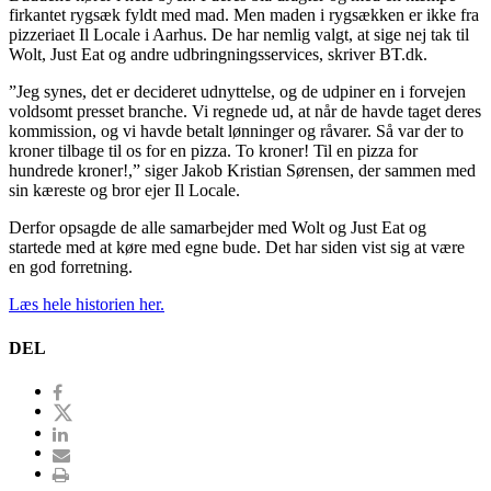
firkantet rygsæk fyldt med mad. Men maden i rygsækken er ikke fra
pizzeriaet Il Locale i Aarhus. De har nemlig valgt, at sige nej tak til
Wolt, Just Eat og andre udbringningsservices, skriver BT.dk.
”Jeg synes, det er decideret udnyttelse, og de udpiner en i forvejen
voldsomt presset branche. Vi regnede ud, at når de havde taget deres
kommission, og vi havde betalt lønninger og råvarer. Så var der to
kroner tilbage til os for en pizza. To kroner! Til en pizza for
hundrede kroner!,” siger Jakob Kristian Sørensen, der sammen med
sin kæreste og bror ejer Il Locale.
Derfor opsagde de alle samarbejder med Wolt og Just Eat og
startede med at køre med egne bude. Det har siden vist sig at være
en god forretning.
Læs hele historien her.
DEL