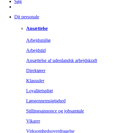
Søg
Dit personale
Ansættelse
Arbejdsmiljø
Arbejdstid
Ansættelse af udenlandsk arbejdskraft
Direktører
Klausuler
Loyalitetspligt
Løngennemsigtighed
Stillingsannonce og jobsamtale
Vikarer
Virksomhedsoverdragelse