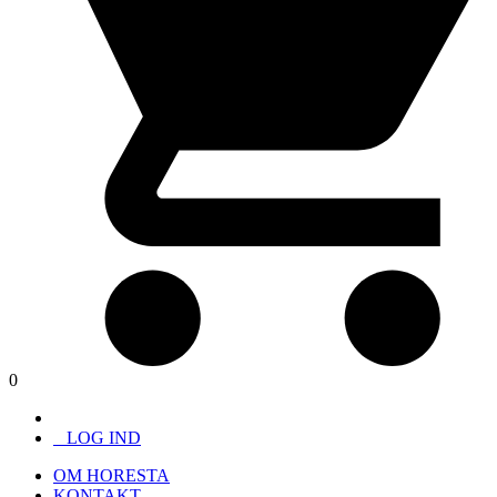
0
LOG IND
OM HORESTA
KONTAKT