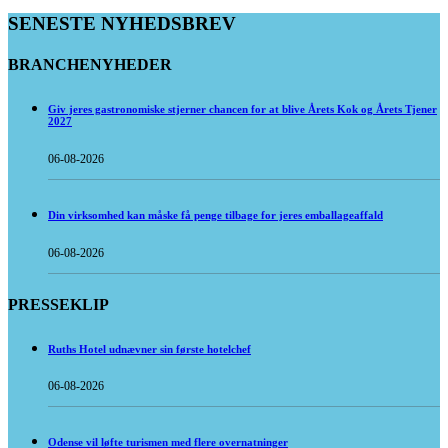
SENESTE NYHEDSBREV
BRANCHENYHEDER
Giv jeres gastronomiske stjerner chancen for at blive Årets Kok og Årets Tjener
2027
06-08-2026
Din virksomhed kan måske få penge tilbage for jeres emballageaffald
06-08-2026
PRESSEKLIP
Ruths Hotel udnævner sin første hotelchef
06-08-2026
Odense vil løfte turismen med flere overnatninger