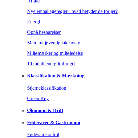
Affald
Nye emballageregler - hvad betyder de for jer?
Energi
Opnå besparelser
Mere miljøvenlig takeaway
Miljømærker og miljøledelse
10 råd til energiforbruget
Klassifikation & Mærkning
Stjerneklassifikation
Green Key
Økonomi & Drift
Fødevarer & Gastronomi
Fødevarekontrol