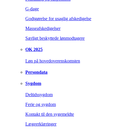
G-dage
Godtgørelse for usaglig afskedigelse
Masseafskedigelser
Særligt beskyttede lønmodtagere
OK 2025
Løn på hovedoverenskomsten
Persondata
Sygdom
Deltidssygdom
Ferie og sygdom
Kontakt til den sygemeldte
Lægeerklæringer