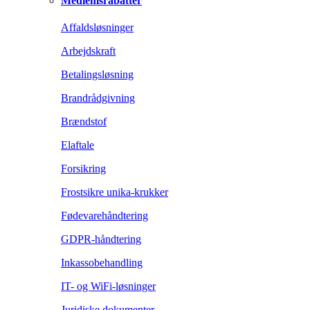
Medlemsrabatter
Affaldsløsninger
Arbejdskraft
Betalingsløsning
Brandrådgivning
Brændstof
Elaftale
Forsikring
Frostsikre unika-krukker
Fødevarehåndtering
GDPR-håndtering
Inkassobehandling
IT- og WiFi-løsninger
Juridiske dokumenter