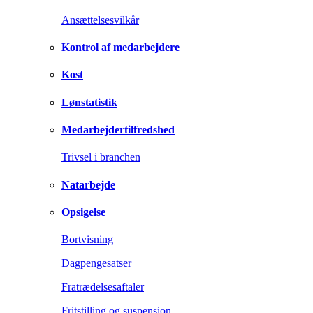
Ansættelsesvilkår
Kontrol af medarbejdere
Kost
Lønstatistik
Medarbejdertilfredshed
Trivsel i branchen
Natarbejde
Opsigelse
Bortvisning
Dagpengesatser
Fratrædelsesaftaler
Fritstilling og suspension