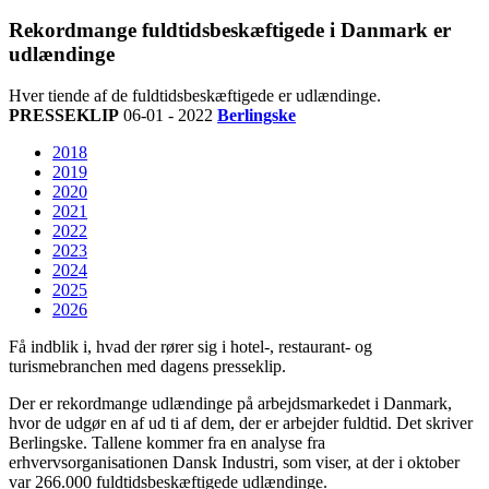
Rekordmange fuldtidsbeskæftigede i Danmark er
udlændinge
Hver tiende af de fuldtidsbeskæftigede er udlændinge.
PRESSEKLIP
06-01 - 2022
Berlingske
2018
2019
2020
2021
2022
2023
2024
2025
2026
Få indblik i, hvad der rører sig i hotel-, restaurant- og
turismebranchen med dagens presseklip.
Der er rekordmange udlændinge på arbejdsmarkedet i Danmark,
hvor de udgør en af ud ti af dem, der er arbejder fuldtid. Det skriver
Berlingske. Tallene kommer fra en analyse fra
erhvervsorganisationen Dansk Industri, som viser, at der i oktober
var 266.000 fuldtidsbeskæftigede udlændinge.