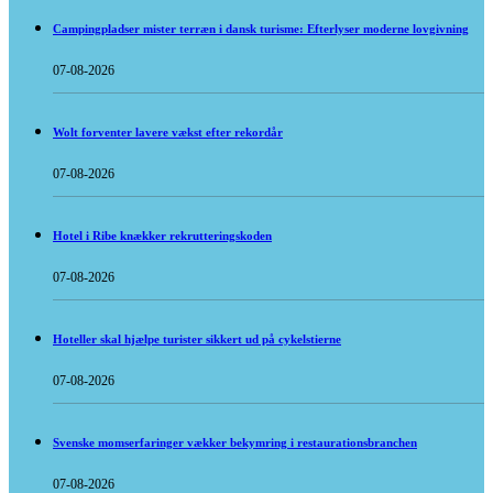
Campingpladser mister terræn i dansk turisme: Efterlyser moderne lovgivning
07-08-2026
Wolt forventer lavere vækst efter rekordår
07-08-2026
Hotel i Ribe knækker rekrutteringskoden
07-08-2026
Hoteller skal hjælpe turister sikkert ud på cykelstierne
07-08-2026
Svenske momserfaringer vækker bekymring i restaurationsbranchen
07-08-2026