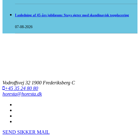
I anledning af 45-års jubilæum: Stays sigter mod skandinavisk topplacering
07-08-2026
Vodroffsvej 32 1900 Frederiksberg C
+45 35 24 80 80
horesta@horesta.dk
SEND SIKKER MAIL