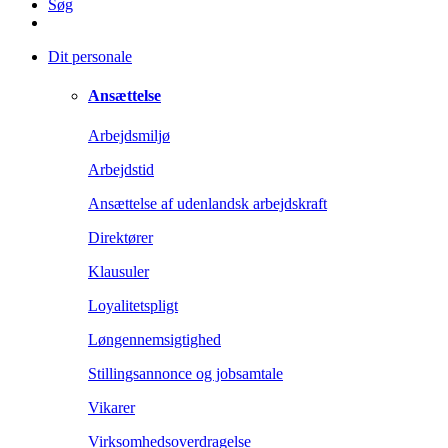
Søg
Dit personale
Ansættelse
Arbejdsmiljø
Arbejdstid
Ansættelse af udenlandsk arbejdskraft
Direktører
Klausuler
Loyalitetspligt
Løngennemsigtighed
Stillingsannonce og jobsamtale
Vikarer
Virksomhedsoverdragelse