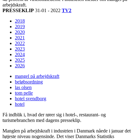
arbejdskraft.
PRESSEKLIP
31-01 - 2022
TV2
2018
2019
2020
2021
2022
2023
2024
2025
2026
mangel på arbejdskraft
beløbsordning
las olsen
tom pelle
hotel svendborg
hotel
Få indblik i, hvad der rører sig i hotel-, restaurant- og
turismebranchen med dagens presseklip.
Manglen på arbejdskraft i industrien i Danmark nåede i januar det
højeste niveau nogensinde. Det viser Danmarks Statistiks