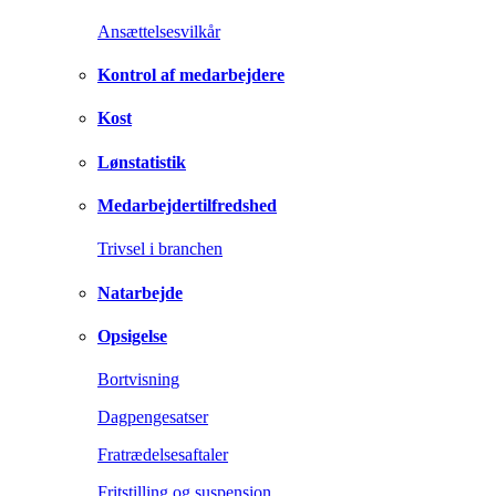
Ansættelsesvilkår
Kontrol af medarbejdere
Kost
Lønstatistik
Medarbejdertilfredshed
Trivsel i branchen
Natarbejde
Opsigelse
Bortvisning
Dagpengesatser
Fratrædelsesaftaler
Fritstilling og suspension