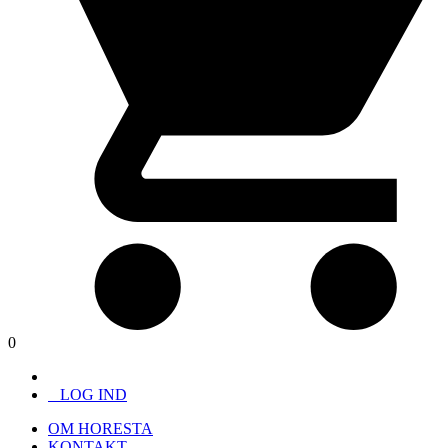
0
LOG IND
OM HORESTA
KONTAKT