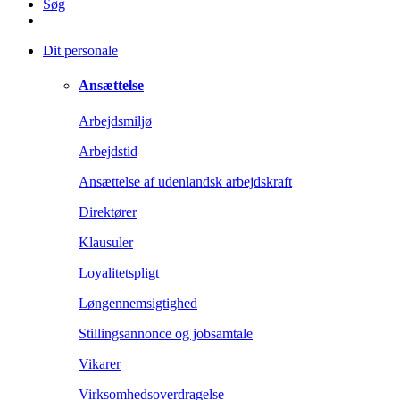
Søg
Dit personale
Ansættelse
Arbejdsmiljø
Arbejdstid
Ansættelse af udenlandsk arbejdskraft
Direktører
Klausuler
Loyalitetspligt
Løngennemsigtighed
Stillingsannonce og jobsamtale
Vikarer
Virksomhedsoverdragelse