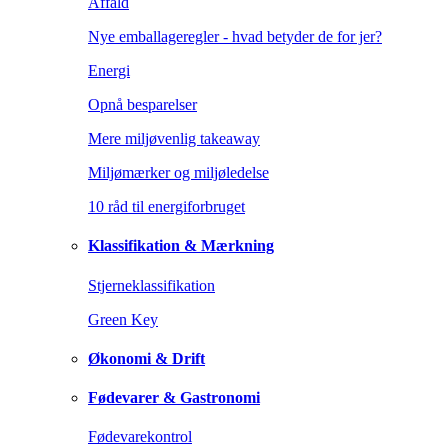
Affald
Nye emballageregler - hvad betyder de for jer?
Energi
Opnå besparelser
Mere miljøvenlig takeaway
Miljømærker og miljøledelse
10 råd til energiforbruget
Klassifikation & Mærkning
Stjerneklassifikation
Green Key
Økonomi & Drift
Fødevarer & Gastronomi
Fødevarekontrol