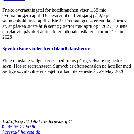
Friske overnatningstal for hotelbranchen viser 1,68 mio.
overnatninger i april. Det svarer til en fremgang på 2,9 pct.
sammenholdt med april sidste år. Fremgangen sker endda på trods
af, at påsken sidste år lå sent og derfor trak april op i 2025. Tallene
er relativt upåvirket af den internationale usikker – for nu.
12 Jun
2026
Søvnturisme vinder frem blandt danskerne
Flere danskere vælger ferier med fokus på ro, velvære og bedre
søvn. Hos rejsearrangøren Sunweb er efterspørgslen på hoteller med
særlige søvnfaciliteter steget markant de seneste år.
29 May 2026
Vodroffsvej 32 1900 Frederiksberg C
+45 35 24 80 80
horesta@horesta.dk