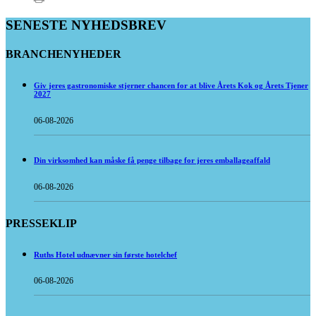
SENESTE NYHEDSBREV
BRANCHENYHEDER
Giv jeres gastronomiske stjerner chancen for at blive Årets Kok og Årets Tjener
2027
06-08-2026
Din virksomhed kan måske få penge tilbage for jeres emballageaffald
06-08-2026
PRESSEKLIP
Ruths Hotel udnævner sin første hotelchef
06-08-2026