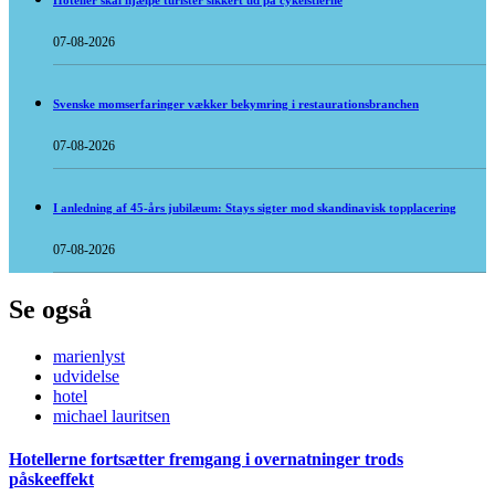
Hoteller skal hjælpe turister sikkert ud på cykelstierne
07-08-2026
Svenske momserfaringer vækker bekymring i restaurationsbranchen
07-08-2026
I anledning af 45-års jubilæum: Stays sigter mod skandinavisk topplacering
07-08-2026
Se også
marienlyst
udvidelse
hotel
michael lauritsen
Hotellerne fortsætter fremgang i overnatninger trods
påskeeffekt