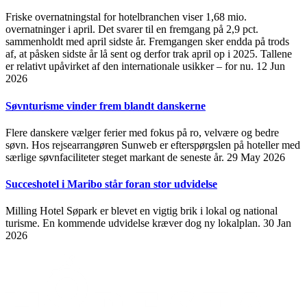
Friske overnatningstal for hotelbranchen viser 1,68 mio.
overnatninger i april. Det svarer til en fremgang på 2,9 pct.
sammenholdt med april sidste år. Fremgangen sker endda på trods
af, at påsken sidste år lå sent og derfor trak april op i 2025. Tallene
er relativt upåvirket af den internationale usikker – for nu.
12 Jun
2026
Søvnturisme vinder frem blandt danskerne
Flere danskere vælger ferier med fokus på ro, velvære og bedre
søvn. Hos rejsearrangøren Sunweb er efterspørgslen på hoteller med
særlige søvnfaciliteter steget markant de seneste år.
29 May 2026
Succeshotel i Maribo står foran stor udvidelse
Milling Hotel Søpark er blevet en vigtig brik i lokal og national
turisme. En kommende udvidelse kræver dog ny lokalplan.
30 Jan
2026