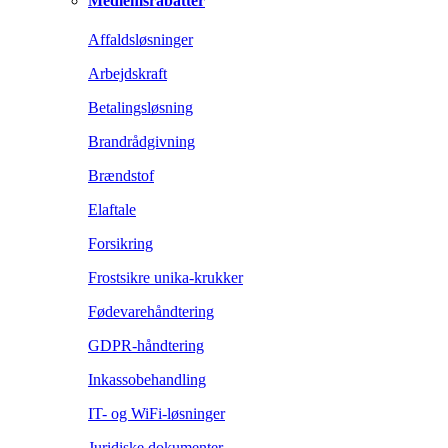
Medlemsrabatter
Affaldsløsninger
Arbejdskraft
Betalingsløsning
Brandrådgivning
Brændstof
Elaftale
Forsikring
Frostsikre unika-krukker
Fødevarehåndtering
GDPR-håndtering
Inkassobehandling
IT- og WiFi-løsninger
Juridiske dokumenter