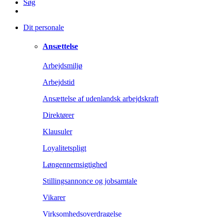
Søg
Dit personale
Ansættelse
Arbejdsmiljø
Arbejdstid
Ansættelse af udenlandsk arbejdskraft
Direktører
Klausuler
Loyalitetspligt
Løngennemsigtighed
Stillingsannonce og jobsamtale
Vikarer
Virksomhedsoverdragelse