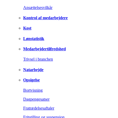
Ansættelsesvilkår
Kontrol af medarbejdere
Kost
Lønstatistik
Medarbejdertilfredshed
Trivsel i branchen
Natarbejde
Opsigelse
Bortvisning
Dagpengesatser
Fratrædelsesaftaler
Fritstilling og suspension