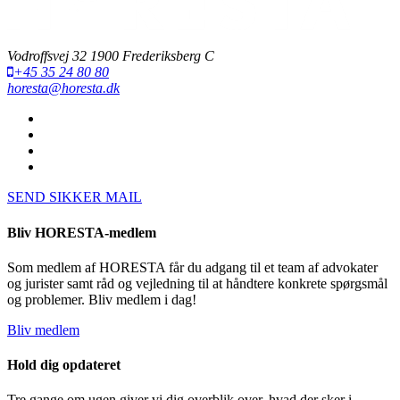
Vodroffsvej 32 1900 Frederiksberg C
+45 35 24 80 80
horesta@horesta.dk
SEND SIKKER MAIL
Bliv HORESTA-medlem
Som medlem af HORESTA får du adgang til et team af advokater
og jurister samt råd og vejledning til at håndtere konkrete spørgsmål
og problemer. Bliv medlem i dag!
Bliv medlem
Hold dig opdateret
Tre gange om ugen giver vi dig overblik over, hvad der sker i