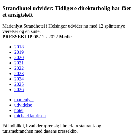
Strandhotel udvider: Tidligere direktørbolig har fået
et ansigtsløft
Marienlyst Strandhotel i Helsingør udvider nu med 12 splinternye
værelser og en suite.
PRESSEKLIP
08-12 - 2022
Medie
2018
2019
2020
2021
2022
2023
2024
2025
2026
marienlyst
udvidelse
hotel
michael lauritsen
Få indblik i, hvad der rører sig i hotel-, restaurant- og
turismebranchen med dagens presseklip.