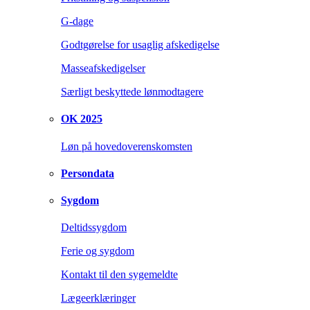
G-dage
Godtgørelse for usaglig afskedigelse
Masseafskedigelser
Særligt beskyttede lønmodtagere
OK 2025
Løn på hovedoverenskomsten
Persondata
Sygdom
Deltidssygdom
Ferie og sygdom
Kontakt til den sygemeldte
Lægeerklæringer