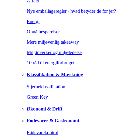
Affald
Nye emballageregler - hvad betyder de for jer?
Energi
Opnå besparelser
Mere miljøvenlig takeaway
Miljømærker og miljøledelse
10 råd til energiforbruget
Klassifikation & Mærkning
Stjerneklassifikation
Green Key
Økonomi & Drift
Fødevarer & Gastronomi
Fødevarekontrol