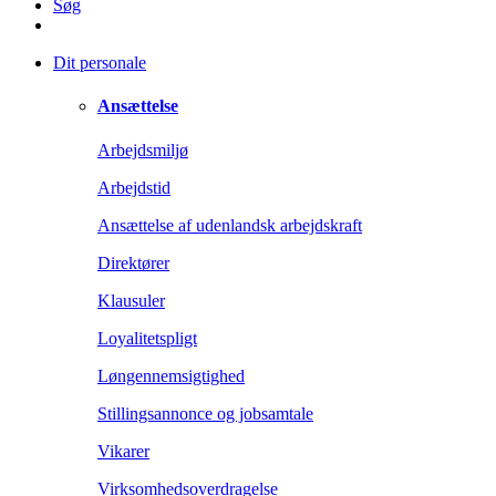
Søg
Dit personale
Ansættelse
Arbejdsmiljø
Arbejdstid
Ansættelse af udenlandsk arbejdskraft
Direktører
Klausuler
Loyalitetspligt
Løngennemsigtighed
Stillingsannonce og jobsamtale
Vikarer
Virksomhedsoverdragelse