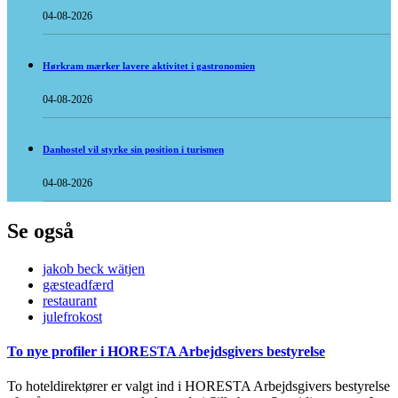
04-08-2026
Hørkram mærker lavere aktivitet i gastronomien
04-08-2026
Danhostel vil styrke sin position i turismen
04-08-2026
Se også
jakob beck wätjen
gæsteadfærd
restaurant
julefrokost
To nye profiler i HORESTA Arbejdsgivers bestyrelse
To hoteldirektører er valgt ind i HORESTA Arbejdsgivers bestyrelse