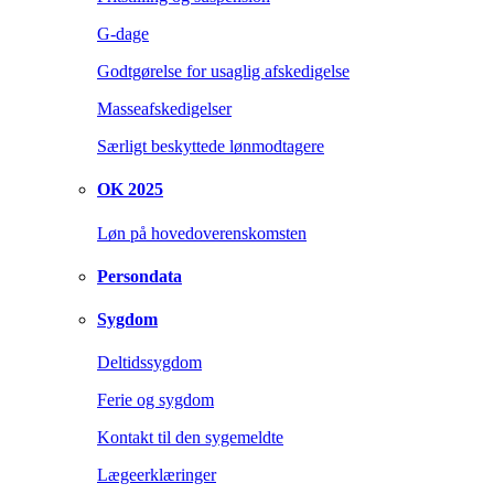
G-dage
Godtgørelse for usaglig afskedigelse
Masseafskedigelser
Særligt beskyttede lønmodtagere
OK 2025
Løn på hovedoverenskomsten
Persondata
Sygdom
Deltidssygdom
Ferie og sygdom
Kontakt til den sygemeldte
Lægeerklæringer