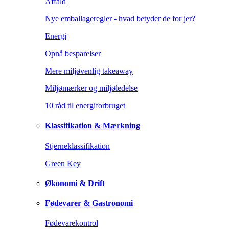
Affald
Nye emballageregler - hvad betyder de for jer?
Energi
Opnå besparelser
Mere miljøvenlig takeaway
Miljømærker og miljøledelse
10 råd til energiforbruget
Klassifikation & Mærkning
Stjerneklassifikation
Green Key
Økonomi & Drift
Fødevarer & Gastronomi
Fødevarekontrol