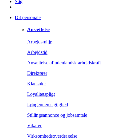
Søg
Dit personale
Ansættelse
Arbejdsmiljø
Arbejdstid
Ansættelse af udenlandsk arbejdskraft
Direktører
Klausuler
Loyalitetspligt
Løngennemsigtighed
Stillingsannonce og jobsamtale
Vikarer
Virksomhedsoverdragelse