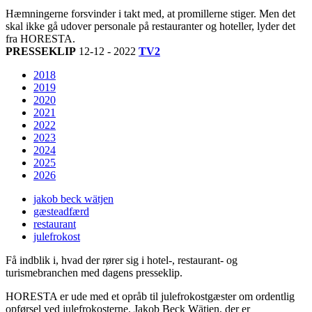
Hæmningerne forsvinder i takt med, at promillerne stiger. Men det
skal ikke gå udover personale på restauranter og hoteller, lyder det
fra HORESTA.
PRESSEKLIP
12-12 - 2022
TV2
2018
2019
2020
2021
2022
2023
2024
2025
2026
jakob beck wätjen
gæsteadfærd
restaurant
julefrokost
Få indblik i, hvad der rører sig i hotel-, restaurant- og
turismebranchen med dagens presseklip.
HORESTA er ude med et opråb til julefrokostgæster om ordentlig
opførsel ved julefrokosterne. Jakob Beck Wätjen, der er