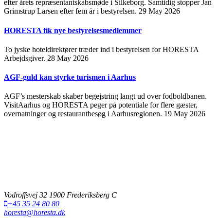
efter årets repræsentantskabsmøde i Silkeborg. Samtidig stopper Jan
Grimstrup Larsen efter fem år i bestyrelsen.
29 May 2026
HORESTA fik nye bestyrelsesmedlemmer
To jyske hoteldirektører træder ind i bestyrelsen for HORESTA
Arbejdsgiver.
28 May 2026
AGF-guld kan styrke turismen i Aarhus
AGF’s mesterskab skaber begejstring langt ud over fodboldbanen.
VisitAarhus og HORESTA peger på potentiale for flere gæster,
overnatninger og restaurantbesøg i Aarhusregionen.
19 May 2026
Vodroffsvej 32 1900 Frederiksberg C
+45 35 24 80 80
horesta@horesta.dk