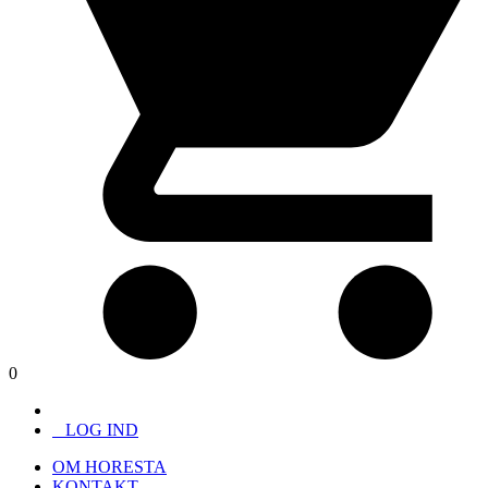
0
LOG IND
OM HORESTA
KONTAKT