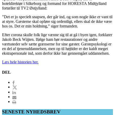
hoteldirektør i Silkeborg og formand for HORESTA Midtjylland
fortæller til TV2 Østjylland:
”Det er jo specielt snapsen, der går ind, og som nogle ikke er vant til
at styre. Gæsterne skal opføre sig ordentligt, ellers skal de ikke være
hos os. Det er min holdning,” siger formanden.
Efter corona skulle folk lige vænne sig til at gå i byen igen, forklarer
Jakob Beck Wäjten. Ifølge ham bør restaurationer og andre
værtssteder selv sætte grænserne for sine gæster. Gæstepsykologi er
en del af tjeneruddannelsen, men op til højtider er der kaldt meget
ekstrapersonale ind, som derfor ikke har gennemgået uddannelsen.
Læs hele historien her.
DEL
SENESTE NYHEDSBREV