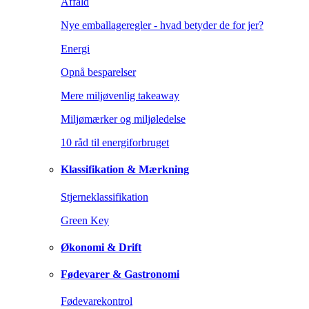
Affald
Nye emballageregler - hvad betyder de for jer?
Energi
Opnå besparelser
Mere miljøvenlig takeaway
Miljømærker og miljøledelse
10 råd til energiforbruget
Klassifikation & Mærkning
Stjerneklassifikation
Green Key
Økonomi & Drift
Fødevarer & Gastronomi
Fødevarekontrol