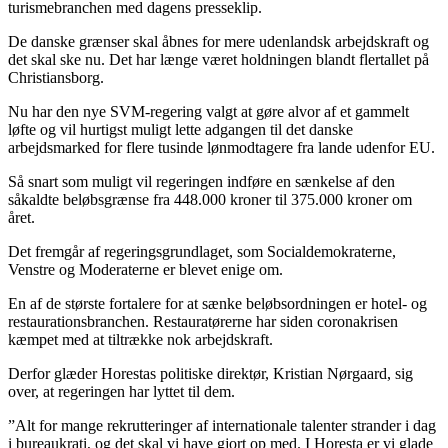
turismebranchen med dagens presseklip.
De danske grænser skal åbnes for mere udenlandsk arbejdskraft og
det skal ske nu. Det har længe været holdningen blandt flertallet på
Christiansborg.
Nu har den nye SVM-regering valgt at gøre alvor af et gammelt
løfte og vil hurtigst muligt lette adgangen til det danske
arbejdsmarked for flere tusinde lønmodtagere fra lande udenfor EU.
Så snart som muligt vil regeringen indføre en sænkelse af den
såkaldte beløbsgrænse fra 448.000 kroner til 375.000 kroner om
året.
Det fremgår af regeringsgrundlaget, som Socialdemokraterne,
Venstre og Moderaterne er blevet enige om.
En af de største fortalere for at sænke beløbsordningen er hotel- og
restaurationsbranchen. Restauratørerne har siden coronakrisen
kæmpet med at tiltrække nok arbejdskraft.
Derfor glæder Horestas politiske direktør, Kristian Nørgaard, sig
over, at regeringen har lyttet til dem.
”Alt for mange rekrutteringer af internationale talenter strander i dag
i bureaukrati, og det skal vi have gjort op med. I Horesta er vi glade