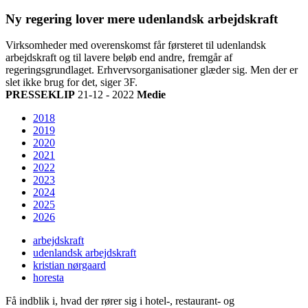
Ny regering lover mere udenlandsk arbejdskraft
Virksomheder med overenskomst får førsteret til udenlandsk
arbejdskraft og til lavere beløb end andre, fremgår af
regeringsgrundlaget. Erhvervsorganisationer glæder sig. Men der er
slet ikke brug for det, siger 3F.
PRESSEKLIP
21-12 - 2022
Medie
2018
2019
2020
2021
2022
2023
2024
2025
2026
arbejdskraft
udenlandsk arbejdskraft
kristian nørgaard
horesta
Få indblik i, hvad der rører sig i hotel-, restaurant- og