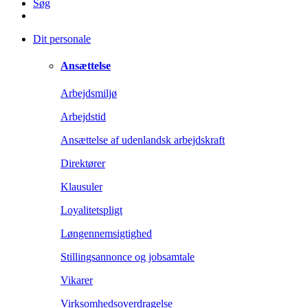
Søg
Dit personale
Ansættelse
Arbejdsmiljø
Arbejdstid
Ansættelse af udenlandsk arbejdskraft
Direktører
Klausuler
Loyalitetspligt
Løngennemsigtighed
Stillingsannonce og jobsamtale
Vikarer
Virksomhedsoverdragelse