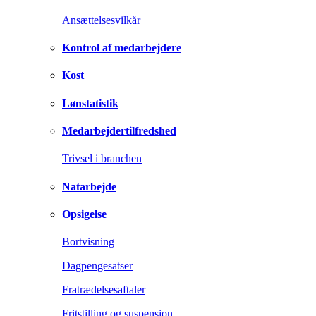
Ansættelsesvilkår
Kontrol af medarbejdere
Kost
Lønstatistik
Medarbejdertilfredshed
Trivsel i branchen
Natarbejde
Opsigelse
Bortvisning
Dagpengesatser
Fratrædelsesaftaler
Fritstilling og suspension