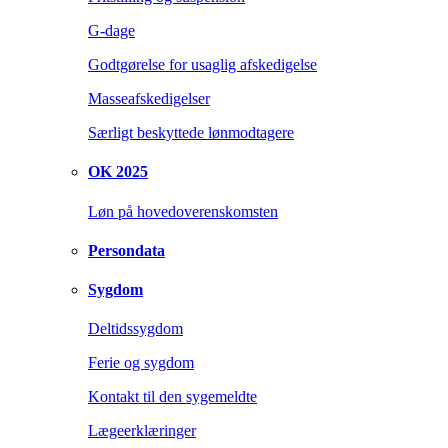
G-dage
Godtgørelse for usaglig afskedigelse
Masseafskedigelser
Særligt beskyttede lønmodtagere
OK 2025
Løn på hovedoverenskomsten
Persondata
Sygdom
Deltidssygdom
Ferie og sygdom
Kontakt til den sygemeldte
Lægeerklæringer