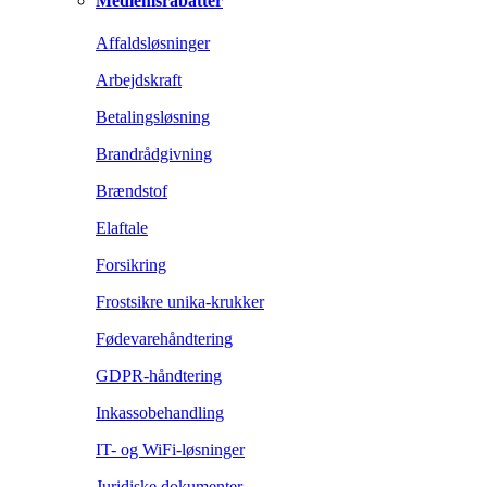
Medlemsrabatter
Affaldsløsninger
Arbejdskraft
Betalingsløsning
Brandrådgivning
Brændstof
Elaftale
Forsikring
Frostsikre unika-krukker
Fødevarehåndtering
GDPR-håndtering
Inkassobehandling
IT- og WiFi-løsninger
Juridiske dokumenter