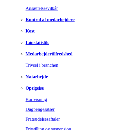
Ansættelsesvilkår
Kontrol af medarbejdere
Kost
Lønstatistik
Medarbejdertilfredshed
Trivsel i branchen
Natarbejde
Opsigelse
Bortvisning
Dagpengesatser
Fratrædelsesaftaler
Fritstilling og suspension