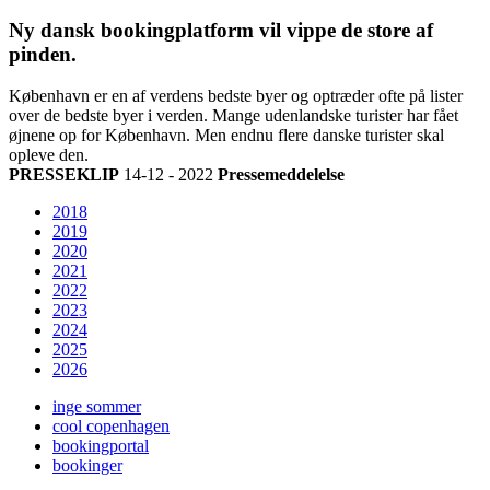
Ny dansk bookingplatform vil vippe de store af
pinden.
København er en af verdens bedste byer og optræder ofte på lister
over de bedste byer i verden. Mange udenlandske turister har fået
øjnene op for København. Men endnu flere danske turister skal
opleve den.
PRESSEKLIP
14-12 - 2022
Pressemeddelelse
2018
2019
2020
2021
2022
2023
2024
2025
2026
inge sommer
cool copenhagen
bookingportal
bookinger