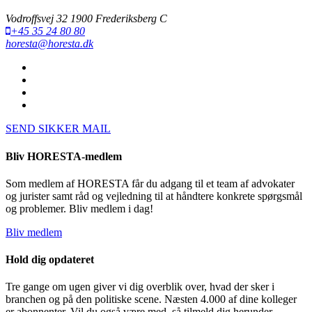
Vodroffsvej 32 1900 Frederiksberg C
+45 35 24 80 80
horesta@horesta.dk
SEND SIKKER MAIL
Bliv HORESTA-medlem
Som medlem af HORESTA får du adgang til et team af advokater
og jurister samt råd og vejledning til at håndtere konkrete spørgsmål
og problemer. Bliv medlem i dag!
Bliv medlem
Hold dig opdateret
Tre gange om ugen giver vi dig overblik over, hvad der sker i
branchen og på den politiske scene. Næsten 4.000 af dine kolleger
er abonnenter. Vil du også være med, så tilmeld dig herunder.