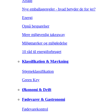
Affald
Nye emballageregler - hvad betyder de for jer?
Energi
Opnå besparelser
Mere miljøvenlig takeaway
Miljømærker og miljøledelse
10 råd til energiforbruget
Klassifikation & Mærkning
Stjerneklassifikation
Green Key
Økonomi & Drift
Fødevarer & Gastronomi
Fødevarekontrol