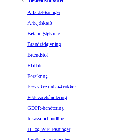
Medlemsrabatter
Affaldsløsninger
Arbejdskraft
Betalingsløsning
Brandrådgivning
Brændstof
Elaftale
Forsikring
Frostsikre unika-krukker
Fødevarehåndtering
GDPR-håndtering
Inkassobehandling
IT- og WiFi-løsninger
Juridiske dokumenter