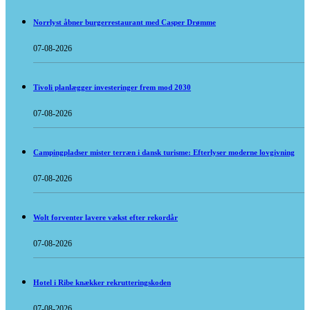
Norrlyst åbner burgerrestaurant med Casper Drømme
07-08-2026
Tivoli planlægger investeringer frem mod 2030
07-08-2026
Campingpladser mister terræn i dansk turisme: Efterlyser moderne lovgivning
07-08-2026
Wolt forventer lavere vækst efter rekordår
07-08-2026
Hotel i Ribe knækker rekrutteringskoden
07-08-2026