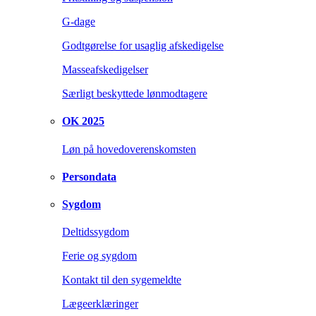
G-dage
Godtgørelse for usaglig afskedigelse
Masseafskedigelser
Særligt beskyttede lønmodtagere
OK 2025
Løn på hovedoverenskomsten
Persondata
Sygdom
Deltidssygdom
Ferie og sygdom
Kontakt til den sygemeldte
Lægeerklæringer