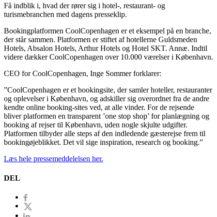
Få indblik i, hvad der rører sig i hotel-, restaurant- og
turismebranchen med dagens presseklip.
Bookingplatformen CoolCopenhagen er et eksempel på en branche,
der står sammen. Platformen er stiftet af hotellerne Guldsmeden
Hotels, Absalon Hotels, Arthur Hotels og Hotel SKT. Annæ. Indtil
videre dækker CoolCopenhagen over 10.000 værelser i København.
CEO for CoolCopenhagen, Inge Sommer forklarer:
”CoolCopenhagen er et bookingsite, der samler hoteller, restauranter
og oplevelser i København, og adskiller sig overordnet fra de andre
kendte online booking-sites ved, at alle vinder. For de rejsende
bliver platformen en transparent ’one stop shop’ for planlægning og
booking af rejser til København, uden nogle skjulte udgifter.
Platformen tilbyder alle steps af den indledende gæsterejse frem til
bookingøjeblikket. Det vil sige inspiration, research og booking.”
Læs hele pressemeddelelsen her.
DEL