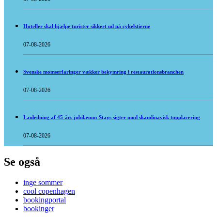
Hoteller skal hjælpe turister sikkert ud på cykelstierne
07-08-2026
Svenske momserfaringer vækker bekymring i restaurationsbranchen
07-08-2026
I anledning af 45-års jubilæum: Stays sigter mod skandinavisk topplacering
07-08-2026
Se også
inge sommer
cool copenhagen
bookingportal
bookinger