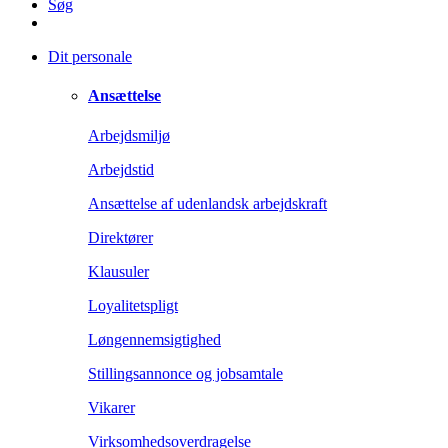
Søg
Dit personale
Ansættelse
Arbejdsmiljø
Arbejdstid
Ansættelse af udenlandsk arbejdskraft
Direktører
Klausuler
Loyalitetspligt
Løngennemsigtighed
Stillingsannonce og jobsamtale
Vikarer
Virksomhedsoverdragelse