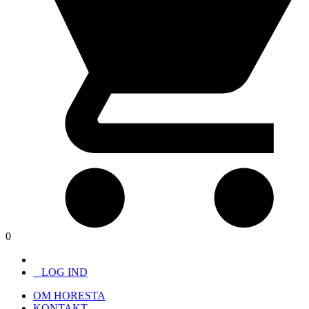
0
LOG IND
OM HORESTA
KONTAKT