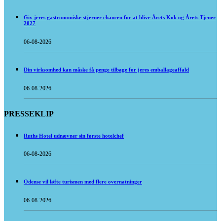
Giv jeres gastronomiske stjerner chancen for at blive Årets Kok og Årets Tjener
2027
06-08-2026
Din virksomhed kan måske få penge tilbage for jeres emballageaffald
06-08-2026
PRESSEKLIP
Ruths Hotel udnævner sin første hotelchef
06-08-2026
Odense vil løfte turismen med flere overnatninger
06-08-2026