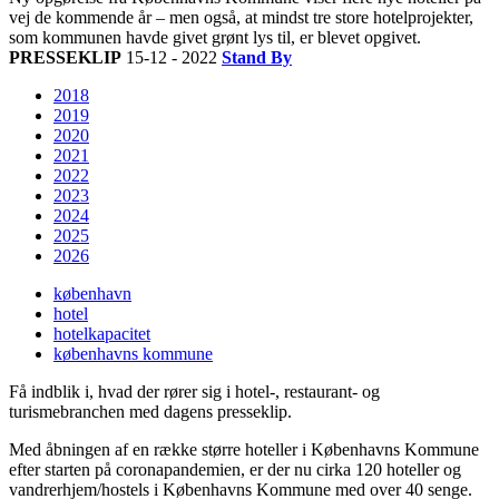
vej de kommende år – men også, at mindst tre store hotelprojekter,
som kommunen havde givet grønt lys til, er blevet opgivet.
PRESSEKLIP
15-12 - 2022
Stand By
2018
2019
2020
2021
2022
2023
2024
2025
2026
københavn
hotel
hotelkapacitet
københavns kommune
Få indblik i, hvad der rører sig i hotel-, restaurant- og
turismebranchen med dagens presseklip.
Med åbningen af en række større hoteller i Københavns Kommune
efter starten på coronapandemien, er der nu cirka 120 hoteller og
vandrerhjem/hostels i Københavns Kommune med over 40 senge.