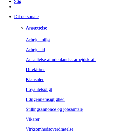
Søg
Dit personale
Ansættelse
Arbejdsmiljø
Arbejdstid
Ansættelse af udenlandsk arbejdskraft
Direktører
Klausuler
Loyalitetspligt
Løngennemsigtighed
Stillingsannonce og jobsamtale
Vikarer
Virksomhedsoverdragelse