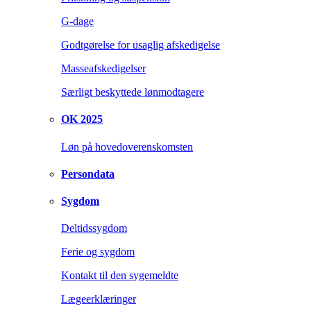
G-dage
Godtgørelse for usaglig afskedigelse
Masseafskedigelser
Særligt beskyttede lønmodtagere
OK 2025
Løn på hovedoverenskomsten
Persondata
Sygdom
Deltidssygdom
Ferie og sygdom
Kontakt til den sygemeldte
Lægeerklæringer