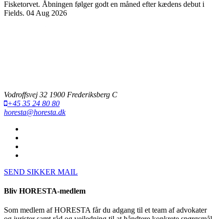
Fisketorvet. Åbningen følger godt en måned efter kædens debut i
Fields.
04 Aug 2026
Vodroffsvej 32 1900 Frederiksberg C
+45 35 24 80 80
horesta@horesta.dk
SEND SIKKER MAIL
Bliv HORESTA-medlem
Som medlem af HORESTA får du adgang til et team af advokater
og jurister samt råd og vejledning til at håndtere konkrete spørgsmål