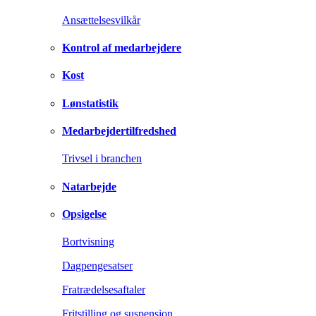
Ansættelsesvilkår
Kontrol af medarbejdere
Kost
Lønstatistik
Medarbejdertilfredshed
Trivsel i branchen
Natarbejde
Opsigelse
Bortvisning
Dagpengesatser
Fratrædelsesaftaler
Fritstilling og suspension