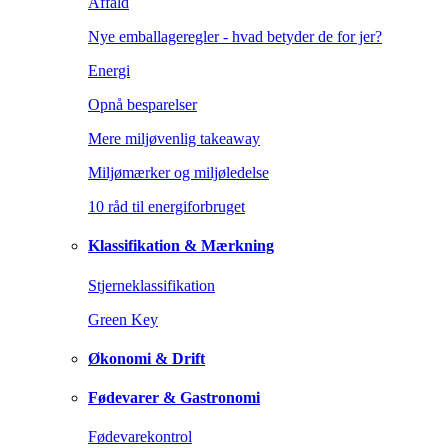
Affald
Nye emballageregler - hvad betyder de for jer?
Energi
Opnå besparelser
Mere miljøvenlig takeaway
Miljømærker og miljøledelse
10 råd til energiforbruget
Klassifikation & Mærkning
Stjerneklassifikation
Green Key
Økonomi & Drift
Fødevarer & Gastronomi
Fødevarekontrol