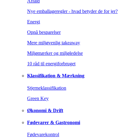
Affald
Nye emballageregler - hvad betyder de for jer?
Energi
Opnå besparelser
Mere miljøvenlig takeaway
Miljømærker og miljøledelse
10 råd til energiforbruget
Klassifikation & Mærkning
Stjerneklassifikation
Green Key
Økonomi & Drift
Fødevarer & Gastronomi
Fødevarekontrol