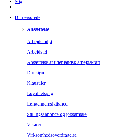
Søg
Dit personale
Ansættelse
Arbejdsmiljø
Arbejdstid
Ansættelse af udenlandsk arbejdskraft
Direktører
Klausuler
Loyalitetspligt
Løngennemsigtighed
Stillingsannonce og jobsamtale
Vikarer
Virksomhedsoverdragelse