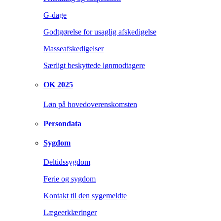
G-dage
Godtgørelse for usaglig afskedigelse
Masseafskedigelser
Særligt beskyttede lønmodtagere
OK 2025
Løn på hovedoverenskomsten
Persondata
Sygdom
Deltidssygdom
Ferie og sygdom
Kontakt til den sygemeldte
Lægeerklæringer