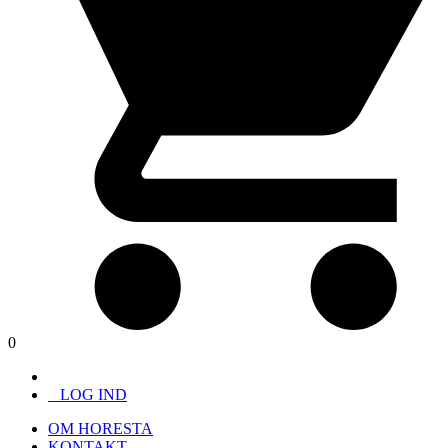
0
LOG IND
OM HORESTA
KONTAKT