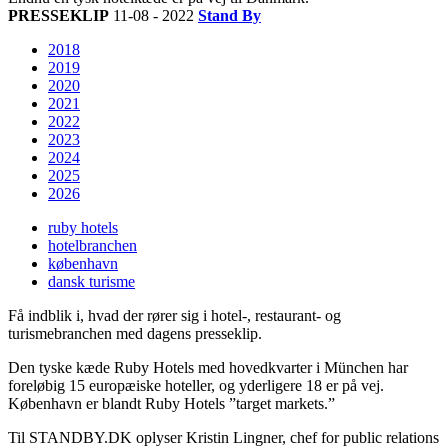
PRESSEKLIP
11-08 - 2022
Stand By
2018
2019
2020
2021
2022
2023
2024
2025
2026
ruby hotels
hotelbranchen
københavn
dansk turisme
Få indblik i, hvad der rører sig i hotel-, restaurant- og
turismebranchen med dagens presseklip.
Den tyske kæde Ruby Hotels med hovedkvarter i München har
foreløbig 15 europæiske hoteller, og yderligere 18 er på vej.
København er blandt Ruby Hotels ”target markets.”
Til STANDBY.DK oplyser Kristin Lingner, chef for public relations