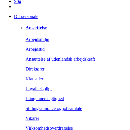
Søg
Dit personale
Ansættelse
Arbejdsmiljø
Arbejdstid
Ansættelse af udenlandsk arbejdskraft
Direktører
Klausuler
Loyalitetspligt
Løngennemsigtighed
Stillingsannonce og jobsamtale
Vikarer
Virksomhedsoverdragelse