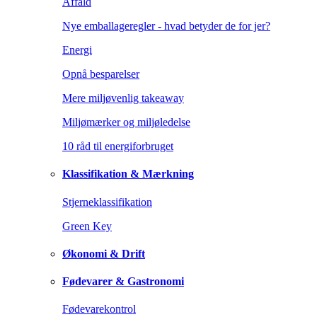
Affald
Nye emballageregler - hvad betyder de for jer?
Energi
Opnå besparelser
Mere miljøvenlig takeaway
Miljømærker og miljøledelse
10 råd til energiforbruget
Klassifikation & Mærkning
Stjerneklassifikation
Green Key
Økonomi & Drift
Fødevarer & Gastronomi
Fødevarekontrol