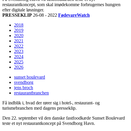
restaurantkoncept, som skal imødekomme forbrugernes hungren
efter digitale løsninger.
PRESSEKLIP
26-08 - 2022
FødevareWatch
2018
2019
2020
2021
2022
2023
2024
2025
2026
sunset boulevard
svendborg
jens broch
restaurantbranchen
Få indblik i, hvad der rører sig i hotel-, restaurant- og
turismebranchen med dagens presseklip.
Den 22. september vil den danske fastfoodkæde Sunset Boulevard
teste et nyt restaurantkoncept på Svendborg Havn.