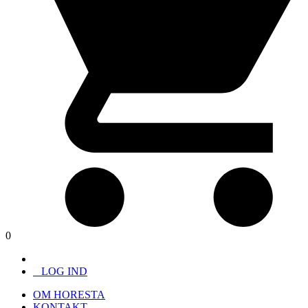
0
LOG IND
OM HORESTA
KONTAKT