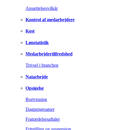
Ansættelsesvilkår
Kontrol af medarbejdere
Kost
Lønstatistik
Medarbejdertilfredshed
Trivsel i branchen
Natarbejde
Opsigelse
Bortvisning
Dagpengesatser
Fratrædelsesaftaler
Fritstilling og suspension