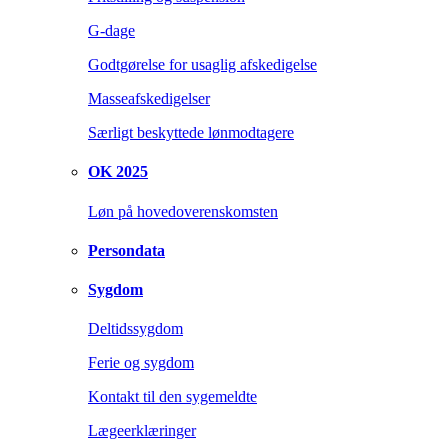
G-dage
Godtgørelse for usaglig afskedigelse
Masseafskedigelser
Særligt beskyttede lønmodtagere
OK 2025
Løn på hovedoverenskomsten
Persondata
Sygdom
Deltidssygdom
Ferie og sygdom
Kontakt til den sygemeldte
Lægeerklæringer