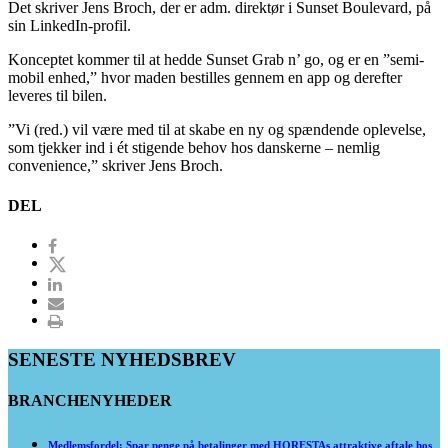
Det skriver Jens Broch, der er adm. direktør i Sunset Boulevard, på
sin LinkedIn-profil.
Konceptet kommer til at hedde Sunset Grab n’ go, og er en ”semi-
mobil enhed,” hvor maden bestilles gennem en app og derefter
leveres til bilen.
”Vi (red.) vil være med til at skabe en ny og spændende oplevelse,
som tjekker ind i ét stigende behov hos danskerne – nemlig
convenience,” skriver Jens Broch.
DEL
SENESTE NYHEDSBREV
BRANCHENYHEDER
Medlemsfordel: Spar penge på betalinger med HORESTAs attraktive aftale hos