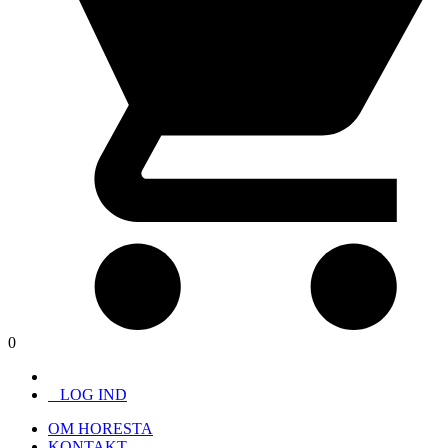
0
LOG IND
OM HORESTA
KONTAKT