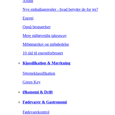
Affald
Nye emballageregler - hvad betyder de for jer?
Energi
Opnå besparelser
Mere miljøvenlig takeaway
Miljømærker og miljøledelse
10 råd til energiforbruget
Klassifikation & Mærkning
Stjerneklassifikation
Green Key
Økonomi & Drift
Fødevarer & Gastronomi
Fødevarekontrol