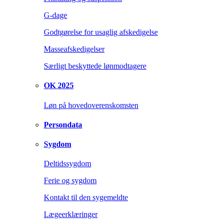
G-dage
Godtgørelse for usaglig afskedigelse
Masseafskedigelser
Særligt beskyttede lønmodtagere
OK 2025
Løn på hovedoverenskomsten
Persondata
Sygdom
Deltidssygdom
Ferie og sygdom
Kontakt til den sygemeldte
Lægeerklæringer