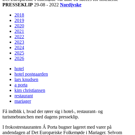
PRESSEKLIP
29-08 - 2022
Nordjyske
2018
2019
2020
2021
2022
2023
2024
2025
2026
hotel
hotel postgaarden
lars knudsen
a porta
kim christiansen
restaurant
mariager
Få indblik i, hvad der rører sig i hotel-, restaurant- og
turismebranchen med dagens presseklip.
I frokostrestauranten Á Porta bugner lageret med varer på
andendagen af Det Europæiske Folkemøde i Mariager. Selvom