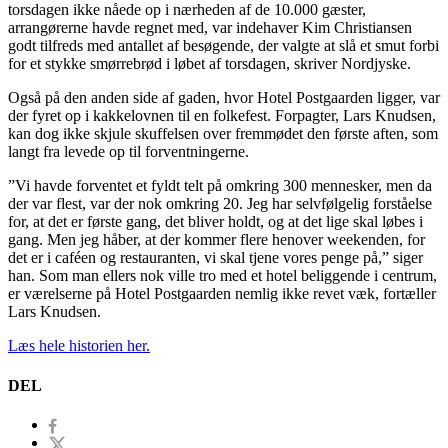
torsdagen ikke nåede op i nærheden af de 10.000 gæster,
arrangørerne havde regnet med, var indehaver Kim Christiansen
godt tilfreds med antallet af besøgende, der valgte at slå et smut forbi
for et stykke smørrebrød i løbet af torsdagen, skriver Nordjyske.
Også på den anden side af gaden, hvor Hotel Postgaarden ligger, var
der fyret op i kakkelovnen til en folkefest. Forpagter, Lars Knudsen,
kan dog ikke skjule skuffelsen over fremmødet den første aften, som
langt fra levede op til forventningerne.
”Vi havde forventet et fyldt telt på omkring 300 mennesker, men da
der var flest, var der nok omkring 20. Jeg har selvfølgelig forståelse
for, at det er første gang, det bliver holdt, og at det lige skal løbes i
gang. Men jeg håber, at der kommer flere henover weekenden, for
det er i caféen og restauranten, vi skal tjene vores penge på,” siger
han. Som man ellers nok ville tro med et hotel beliggende i centrum,
er værelserne på Hotel Postgaarden nemlig ikke revet væk, fortæller
Lars Knudsen.
Læs hele historien her.
DEL