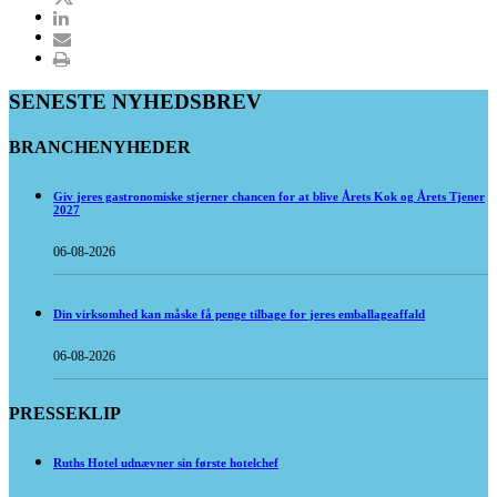
SENESTE NYHEDSBREV
BRANCHENYHEDER
Giv jeres gastronomiske stjerner chancen for at blive Årets Kok og Årets Tjener
2027
06-08-2026
Din virksomhed kan måske få penge tilbage for jeres emballageaffald
06-08-2026
PRESSEKLIP
Ruths Hotel udnævner sin første hotelchef