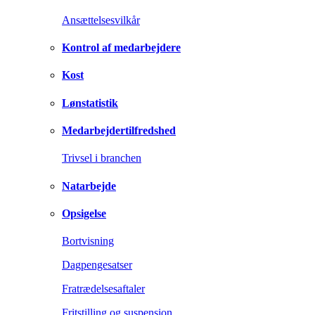
Ansættelsesvilkår
Kontrol af medarbejdere
Kost
Lønstatistik
Medarbejdertilfredshed
Trivsel i branchen
Natarbejde
Opsigelse
Bortvisning
Dagpengesatser
Fratrædelsesaftaler
Fritstilling og suspension