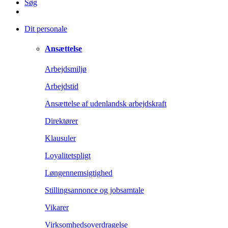
Søg
Dit personale
Ansættelse
Arbejdsmiljø
Arbejdstid
Ansættelse af udenlandsk arbejdskraft
Direktører
Klausuler
Loyalitetspligt
Løngennemsigtighed
Stillingsannonce og jobsamtale
Vikarer
Virksomhedsoverdragelse