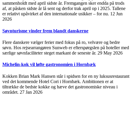
sammenholdt med april sidste år. Fremgangen sker endda på trods
af, at påsken sidste år lå sent og derfor trak april op i 2025. Tallene
er relativt upåvirket af den internationale usikker – for nu.
12 Jun
2026
Søvnturisme vinder frem blandt danskerne
Flere danskere vælger ferier med fokus på ro, velvære og bedre
søvn. Hos rejsearrangøren Sunweb er efterspørgslen på hoteller med
særlige søvnfaciliteter steget markant de seneste år.
29 May 2026
Michelin-kok vil løfte gastronomien i Hornbæk
Kokken Brian Mark Hansen står i spidsen for en ny luksusrestaurant
ved det kommende Hotel Cori i Hornbæk. Ambitionen er at
tiltrække de bedste kokke og hæve det gastronomiske niveau i
området.
27 Jan 2026