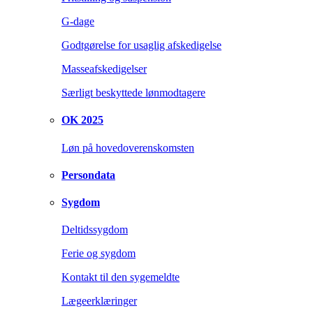
G-dage
Godtgørelse for usaglig afskedigelse
Masseafskedigelser
Særligt beskyttede lønmodtagere
OK 2025
Løn på hovedoverenskomsten
Persondata
Sygdom
Deltidssygdom
Ferie og sygdom
Kontakt til den sygemeldte
Lægeerklæringer