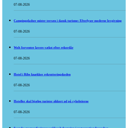
07-08-2026
Campingpladser mister terræn i dansk turisme: Efterlyser moderne lovgivning
07-08-2026
Wolt forventer lavere vækst efter rekordår
07-08-2026
Hotel i Ribe knækker rekrutteringskoden
07-08-2026
Hoteller skal hjælpe turister sikkert ud på cykelstierne
07-08-2026