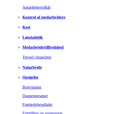
Ansættelsesvilkår
Kontrol af medarbejdere
Kost
Lønstatistik
Medarbejdertilfredshed
Trivsel i branchen
Natarbejde
Opsigelse
Bortvisning
Dagpengesatser
Fratrædelsesaftaler
Fritstilling og suspension