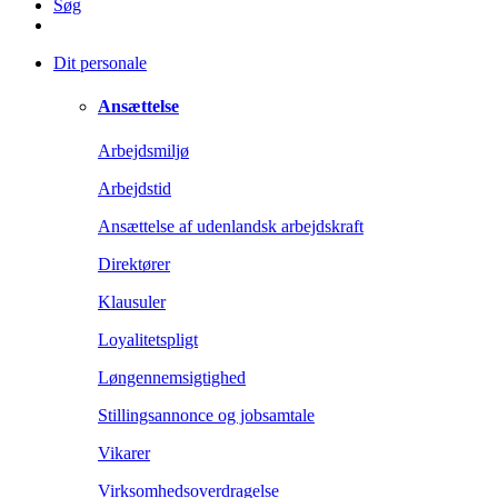
Søg
Dit personale
Ansættelse
Arbejdsmiljø
Arbejdstid
Ansættelse af udenlandsk arbejdskraft
Direktører
Klausuler
Loyalitetspligt
Løngennemsigtighed
Stillingsannonce og jobsamtale
Vikarer
Virksomhedsoverdragelse