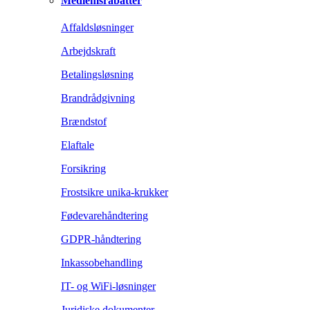
Medlemsrabatter
Affaldsløsninger
Arbejdskraft
Betalingsløsning
Brandrådgivning
Brændstof
Elaftale
Forsikring
Frostsikre unika-krukker
Fødevarehåndtering
GDPR-håndtering
Inkassobehandling
IT- og WiFi-løsninger
Juridiske dokumenter