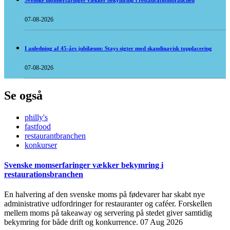
Svenske momserfaringer vækker bekymring i restaurationsbranchen
07-08-2026
I anledning af 45-års jubilæum: Stays sigter mod skandinavisk topplacering
07-08-2026
Se også
philly's
fastfood
restaurantbranchen
konkurser
Svenske momserfaringer vækker bekymring i
restaurationsbranchen
En halvering af den svenske moms på fødevarer har skabt nye
administrative udfordringer for restauranter og caféer. Forskellen
mellem moms på takeaway og servering på stedet giver samtidig
bekymring for både drift og konkurrence.
07 Aug 2026