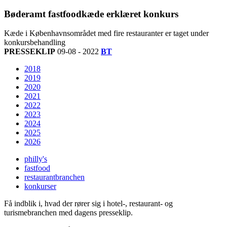
Bøderamt fastfoodkæde erklæret konkurs
Kæde i Københavnsområdet med fire restauranter er taget under
konkursbehandling
PRESSEKLIP
09-08 - 2022
BT
2018
2019
2020
2021
2022
2023
2024
2025
2026
philly's
fastfood
restaurantbranchen
konkurser
Få indblik i, hvad der rører sig i hotel-, restaurant- og
turismebranchen med dagens presseklip.