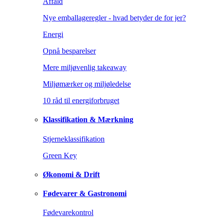
Affald
Nye emballageregler - hvad betyder de for jer?
Energi
Opnå besparelser
Mere miljøvenlig takeaway
Miljømærker og miljøledelse
10 råd til energiforbruget
Klassifikation & Mærkning
Stjerneklassifikation
Green Key
Økonomi & Drift
Fødevarer & Gastronomi
Fødevarekontrol