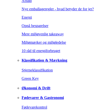
Affald
Nye emballageregler - hvad betyder de for jer?
Energi
Opnå besparelser
Mere miljøvenlig takeaway
Miljømærker og miljøledelse
10 råd til energiforbruget
Klassifikation & Mærkning
Stjerneklassifikation
Green Key
Økonomi & Drift
Fødevarer & Gastronomi
Fødevarekontrol