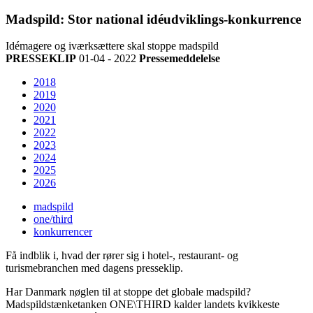
Madspild: Stor national idéudviklings-konkurrence
Idémagere og iværksættere skal stoppe madspild
PRESSEKLIP
01-04 - 2022
Pressemeddelelse
2018
2019
2020
2021
2022
2023
2024
2025
2026
madspild
one/third
konkurrencer
Få indblik i, hvad der rører sig i hotel-, restaurant- og
turismebranchen med dagens presseklip.
Har Danmark nøglen til at stoppe det globale madspild?
Madspildstænketanken ONE\THIRD kalder landets kvikkeste