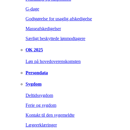
G-dage
Godtgørelse for usaglig afskedigelse
Masseafskedigelser
Særligt beskyttede lønmodtagere
OK 2025
Løn på hovedoverenskomsten
Persondata
Sygdom
Deltidssygdom
Ferie og sygdom
Kontakt til den sygemeldte
Lægeerklæringer