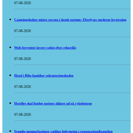
07-08-2026
Campingpladser mister terræn i dansk turisme: Efterlyser moderne lovgivning
07-08-2026
Wolt forventer lavere vækst efter rekordår
07-08-2026
Hotel i Ribe knækker rekrutteringskoden
07-08-2026
Hoteller skal hjælpe turister sikkert ud på cykelstierne
07-08-2026
Svenske momserfaringer vækker bekymring i restaurationsbranchen