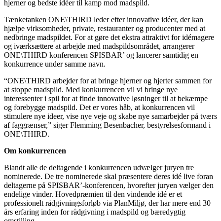
hjerner og bedste idéer til kamp mod madspild.
Tænketanken ONE\THIRD leder efter innovative idéer, der kan
hjælpe virksomheder, private, restauranter og producenter med at
nedbringe madspildet. For at gøre det ekstra attraktivt for idémagere
og iværksættere at arbejde med madspildsområdet, arrangerer
ONE\THIRD konferencen SPISBAR’ og lancerer samtidig en
konkurrence under samme navn.
“ONE\THIRD arbejder for at bringe hjerner og hjerter sammen for
at stoppe madspild. Med konkurrencen vil vi bringe nye
interessenter i spil for at finde innovative løsninger til at bekæmpe
og forebygge madspild. Det er vores håb, at konkurrencen vil
stimulere nye ideer, vise nye veje og skabe nye samarbejder på tværs
af faggrænser,” siger Flemming Besenbacher, bestyrelsesformand i
ONE\THIRD.
Om konkurrencen
Blandt alle de deltagende i konkurrencen udvælger juryen tre
nominerede. De tre nominerede skal præsentere deres idé live foran
deltagerne på SPISBAR’-konferencen, hvorefter juryen vælger den
endelige vinder. Hovedpræmien til den vindende idé er et
professionelt rådgivningsforløb via PlanMiljø, der har mere end 30
års erfaring inden for rådgivning i madspild og bæredygtig
omstilling.