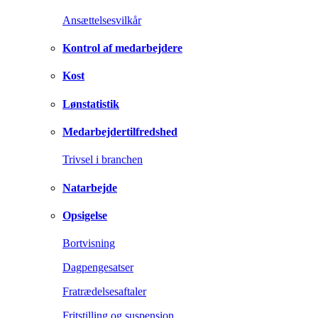
Ansættelsesvilkår
Kontrol af medarbejdere
Kost
Lønstatistik
Medarbejdertilfredshed
Trivsel i branchen
Natarbejde
Opsigelse
Bortvisning
Dagpengesatser
Fratrædelsesaftaler
Fritstilling og suspension