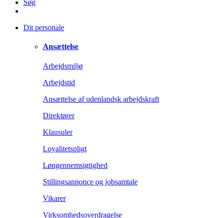
Søg
Dit personale
Ansættelse
Arbejdsmiljø
Arbejdstid
Ansættelse af udenlandsk arbejdskraft
Direktører
Klausuler
Loyalitetspligt
Løngennemsigtighed
Stillingsannonce og jobsamtale
Vikarer
Virksomhedsoverdragelse