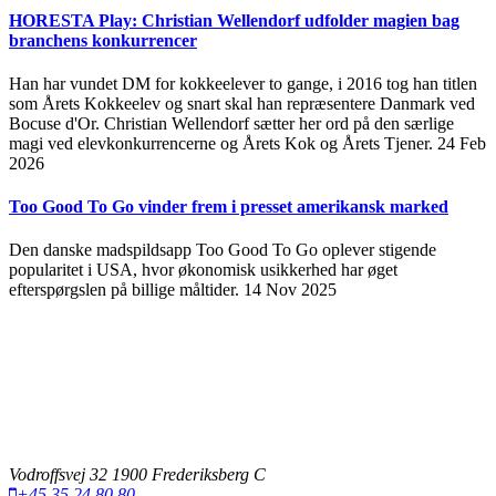
HORESTA Play: Christian Wellendorf udfolder magien bag
branchens konkurrencer
Han har vundet DM for kokkeelever to gange, i 2016 tog han titlen
som Årets Kokkeelev og snart skal han repræsentere Danmark ved
Bocuse d'Or. Christian Wellendorf sætter her ord på den særlige
magi ved elevkonkurrencerne og Årets Kok og Årets Tjener.
24 Feb
2026
Too Good To Go vinder frem i presset amerikansk marked
Den danske madspildsapp Too Good To Go oplever stigende
popularitet i USA, hvor økonomisk usikkerhed har øget
efterspørgslen på billige måltider.
14 Nov 2025
Vodroffsvej 32 1900 Frederiksberg C
+45 35 24 80 80