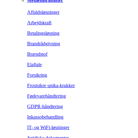
Medlemsrabatter
Affaldsløsninger
Arbejdskraft
Betalingsløsning
Brandrådgivning
Brændstof
Elaftale
Forsikring
Frostsikre unika-krukker
Fødevarehåndtering
GDPR-håndtering
Inkassobehandling
IT- og WiFi-løsninger
Juridiske dokumenter