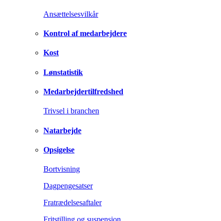
Ansættelsesvilkår
Kontrol af medarbejdere
Kost
Lønstatistik
Medarbejdertilfredshed
Trivsel i branchen
Natarbejde
Opsigelse
Bortvisning
Dagpengesatser
Fratrædelsesaftaler
Fritstilling og suspension