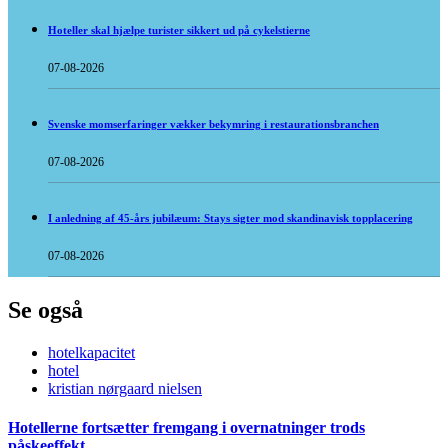
Hoteller skal hjælpe turister sikkert ud på cykelstierne
07-08-2026
Svenske momserfaringer vækker bekymring i restaurationsbranchen
07-08-2026
I anledning af 45-års jubilæum: Stays sigter mod skandinavisk topplacering
07-08-2026
Se også
hotelkapacitet
hotel
kristian nørgaard nielsen
Hotellerne fortsætter fremgang i overnatninger trods
påskeeffekt