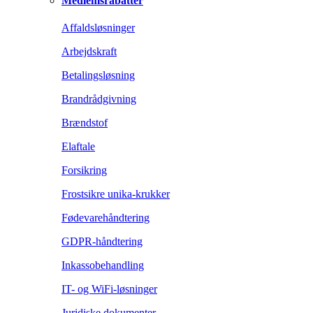
Medlemsrabatter
Affaldsløsninger
Arbejdskraft
Betalingsløsning
Brandrådgivning
Brændstof
Elaftale
Forsikring
Frostsikre unika-krukker
Fødevarehåndtering
GDPR-håndtering
Inkassobehandling
IT- og WiFi-løsninger
Juridiske dokumenter