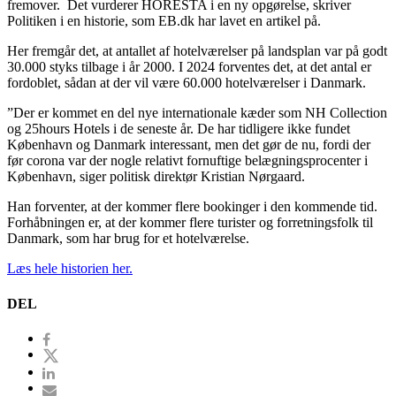
fremover. Det vurderer HORESTA i en ny opgørelse, skriver
Politiken i en historie, som EB.dk har lavet en artikel på.
Her fremgår det, at antallet af hotelværelser på landsplan var på godt
30.000 styks tilbage i år 2000. I 2024 forventes det, at det antal er
fordoblet, sådan at der vil være 60.000 hotelværelser i Danmark.
”Der er kommet en del nye internationale kæder som NH Collection
og 25hours Hotels i de seneste år. De har tidligere ikke fundet
København og Danmark interessant, men det gør de nu, fordi der
før corona var der nogle relativt fornuftige belægningsprocenter i
København, siger politisk direktør Kristian Nørgaard.
Han forventer, at der kommer flere bookinger i den kommende tid.
Forhåbningen er, at der kommer flere turister og forretningsfolk til
Danmark, som har brug for et hotelværelse.
Læs hele historien her.
DEL