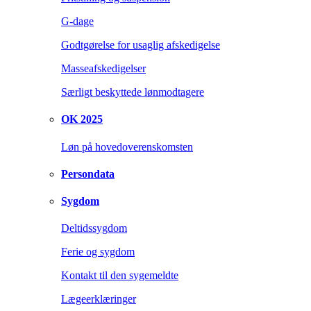
G-dage
Godtgørelse for usaglig afskedigelse
Masseafskedigelser
Særligt beskyttede lønmodtagere
OK 2025
Løn på hovedoverenskomsten
Persondata
Sygdom
Deltidssygdom
Ferie og sygdom
Kontakt til den sygemeldte
Lægeerklæringer