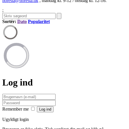
horesta@horesta.dk
, mandag kl. 9-12 / onsdag kl. 12-16.
;
Sortér:
Dato
Popularitet
Log ind
Remember me
Ugyldigt login