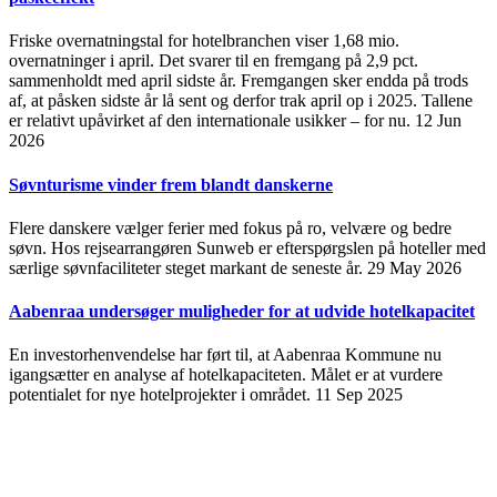
Friske overnatningstal for hotelbranchen viser 1,68 mio.
overnatninger i april. Det svarer til en fremgang på 2,9 pct.
sammenholdt med april sidste år. Fremgangen sker endda på trods
af, at påsken sidste år lå sent og derfor trak april op i 2025. Tallene
er relativt upåvirket af den internationale usikker – for nu.
12 Jun
2026
Søvnturisme vinder frem blandt danskerne
Flere danskere vælger ferier med fokus på ro, velvære og bedre
søvn. Hos rejsearrangøren Sunweb er efterspørgslen på hoteller med
særlige søvnfaciliteter steget markant de seneste år.
29 May 2026
Aabenraa undersøger muligheder for at udvide hotelkapacitet
En investorhenvendelse har ført til, at Aabenraa Kommune nu
igangsætter en analyse af hotelkapaciteten. Målet er at vurdere
potentialet for nye hotelprojekter i området.
11 Sep 2025