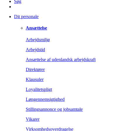
Søg
Dit personale
Ansættelse
Arbejdsmiljø
Arbejdstid
Ansættelse af udenlandsk arbejdskraft
Direktører
Klausuler
Loyalitetspligt
Løngennemsigtighed
Stillingsannonce og jobsamtale
Vikarer
Virksomhedsoverdragelse