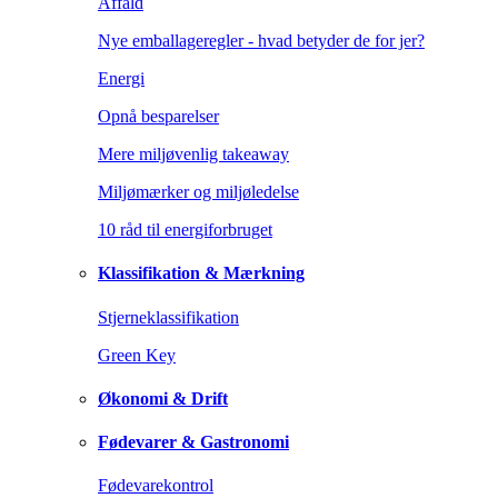
Affald
Nye emballageregler - hvad betyder de for jer?
Energi
Opnå besparelser
Mere miljøvenlig takeaway
Miljømærker og miljøledelse
10 råd til energiforbruget
Klassifikation & Mærkning
Stjerneklassifikation
Green Key
Økonomi & Drift
Fødevarer & Gastronomi
Fødevarekontrol