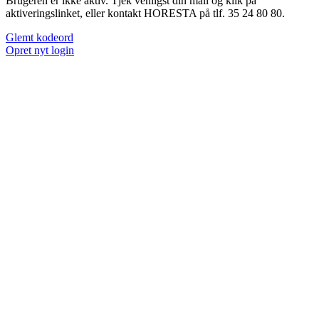
Brugeren er ikke aktiv. Tjek venligst din mail og klik på
aktiveringslinket, eller kontakt HORESTA på tlf. 35 24 80 80.
Glemt kodeord
Opret nyt login