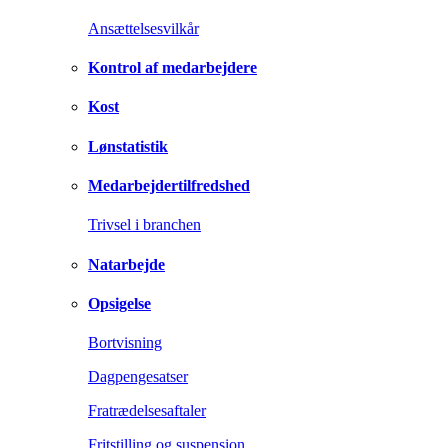
Ansættelsesvilkår
Kontrol af medarbejdere
Kost
Lønstatistik
Medarbejdertilfredshed
Trivsel i branchen
Natarbejde
Opsigelse
Bortvisning
Dagpengesatser
Fratrædelsesaftaler
Fritstilling og suspension