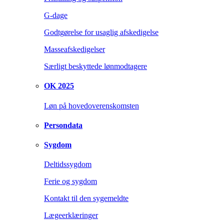
G-dage
Godtgørelse for usaglig afskedigelse
Masseafskedigelser
Særligt beskyttede lønmodtagere
OK 2025
Løn på hovedoverenskomsten
Persondata
Sygdom
Deltidssygdom
Ferie og sygdom
Kontakt til den sygemeldte
Lægeerklæringer