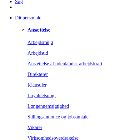
Søg
Dit personale
Ansættelse
Arbejdsmiljø
Arbejdstid
Ansættelse af udenlandsk arbejdskraft
Direktører
Klausuler
Loyalitetspligt
Løngennemsigtighed
Stillingsannonce og jobsamtale
Vikarer
Virksomhedsoverdragelse