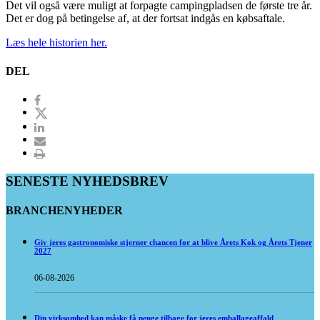
Det vil også være muligt at forpagte campingpladsen de første tre år.
Det er dog på betingelse af, at der fortsat indgås en købsaftale.
Læs hele historien her.
DEL
SENESTE NYHEDSBREV
BRANCHENYHEDER
Giv jeres gastronomiske stjerner chancen for at blive Årets Kok og Årets Tjener
2027
06-08-2026
Din virksomhed kan måske få penge tilbage for jeres emballageaffald