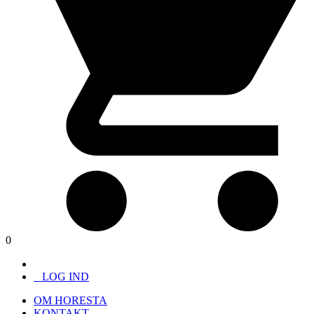
0
LOG IND
OM HORESTA
KONTAKT