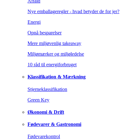
Affald
Nye emballageregler - hvad betyder de for jer?
Energi
Opnå besparelser
Mere miljøvenlig takeaway
Miljømærker og miljøledelse
10 råd til energiforbruget
Klassifikation & Mærkning
Stjerneklassifikation
Green Key
Økonomi & Drift
Fødevarer & Gastronomi
Fødevarekontrol