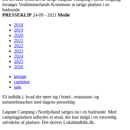
forsøger Vesthimmerlands Kommune at sælge pladsen i en
budrunde.
PRESSEKLIP
24-09 - 2021
Medie
2018
2019
2020
2021
2022
2023
2024
2025
2026
løgstør
camping
salg
Få indblik i, hvad der rører sig i hotel-, restaurant- og
turismebranchen med dagens presseklip.
Løgstør Camping i Nordjylland sælges nu i en budrunde. Med
campingpladsen udbydes et areal, der kan indgå i en væsentlig
udvidelse af pladsen. Det skriver Lokaltindblik.dk.