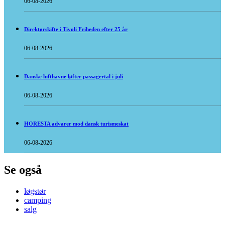
06-08-2026
Direktørskifte i Tivoli Friheden efter 25 år
06-08-2026
Danske lufthavne løfter passagertal i juli
06-08-2026
HORESTA advarer mod dansk turismeskat
06-08-2026
Se også
løgstør
camping
salg