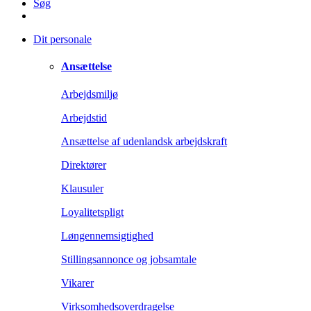
Søg
Dit personale
Ansættelse
Arbejdsmiljø
Arbejdstid
Ansættelse af udenlandsk arbejdskraft
Direktører
Klausuler
Loyalitetspligt
Løngennemsigtighed
Stillingsannonce og jobsamtale
Vikarer
Virksomhedsoverdragelse