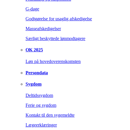
G-dage
Godtgørelse for usaglig afskedigelse
Masseafskedigelser
Særligt beskyttede lønmodtagere
OK 2025
Løn på hovedoverenskomsten
Persondata
Sygdom
Deltidssygdom
Ferie og sygdom
Kontakt til den sygemeldte
Lægeerklæringer