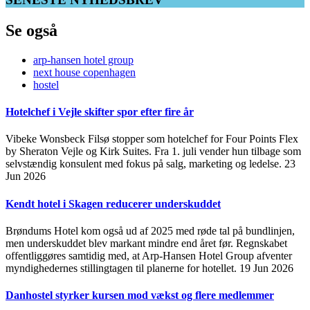
Se også
arp-hansen hotel group
next house copenhagen
hostel
Hotelchef i Vejle skifter spor efter fire år
Vibeke Wonsbeck Filsø stopper som hotelchef for Four Points Flex
by Sheraton Vejle og Kirk Suites. Fra 1. juli vender hun tilbage som
selvstændig konsulent med fokus på salg, marketing og ledelse.
23
Jun 2026
Kendt hotel i Skagen reducerer underskuddet
Brøndums Hotel kom også ud af 2025 med røde tal på bundlinjen,
men underskuddet blev markant mindre end året før. Regnskabet
offentliggøres samtidig med, at Arp-Hansen Hotel Group afventer
myndighedernes stillingtagen til planerne for hotellet.
19 Jun 2026
Danhostel styrker kursen mod vækst og flere medlemmer