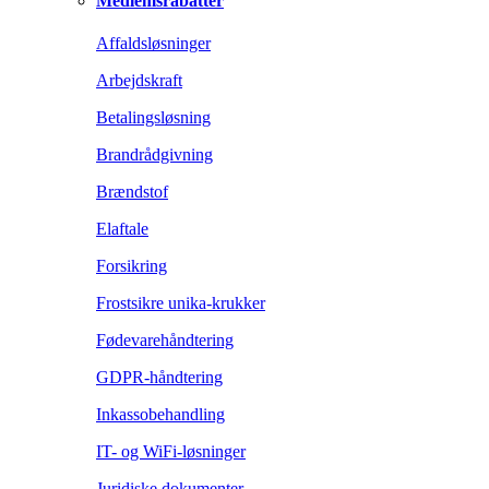
Medlemsrabatter
Affaldsløsninger
Arbejdskraft
Betalingsløsning
Brandrådgivning
Brændstof
Elaftale
Forsikring
Frostsikre unika-krukker
Fødevarehåndtering
GDPR-håndtering
Inkassobehandling
IT- og WiFi-løsninger
Juridiske dokumenter