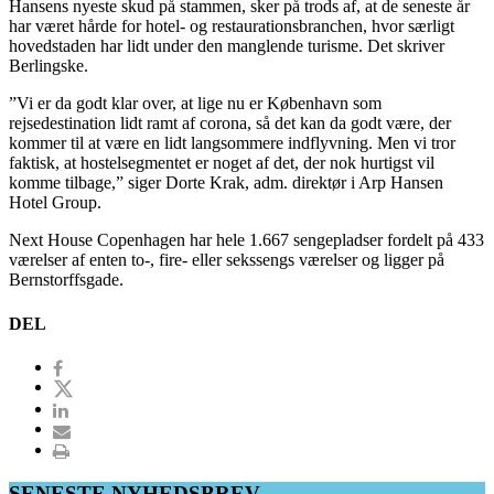
Hansens nyeste skud på stammen, sker på trods af, at de seneste år
har været hårde for hotel- og restaurationsbranchen, hvor særligt
hovedstaden har lidt under den manglende turisme. Det skriver
Berlingske.
”Vi er da godt klar over, at lige nu er København som
rejsedestination lidt ramt af corona, så det kan da godt være, der
kommer til at være en lidt langsommere indflyvning. Men vi tror
faktisk, at hostelsegmentet er noget af det, der nok hurtigst vil
komme tilbage,” siger Dorte Krak, adm. direktør i Arp Hansen
Hotel Group.
Next House Copenhagen har hele 1.667 sengepladser fordelt på 433
værelser af enten to-, fire- eller sekssengs værelser og ligger på
Bernstorffsgade.
DEL
SENESTE NYHEDSBREV