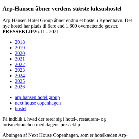
Arp-Hansen åbner verdens største luksushostel
Arp-Hansen Hotel Group åbner endnu et hostel i København. Det
nye hostel har plads til flere end 1.600 overnattende gæster.
PRESSEKLIP
26-11 - 2021
2018
2019
2020
2021
2022
2023
2024
2025
2026
arp-hansen hotel group
next house copenhagen
hostel
Få indblik i, hvad der rører sig i hotel-, restaurant- og
turismebranchen med dagens presseklip.
Åbningen af Next House Copenhagen, som er hotelkæden Arp-