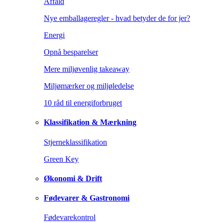
Affald
Nye emballageregler - hvad betyder de for jer?
Energi
Opnå besparelser
Mere miljøvenlig takeaway
Miljømærker og miljøledelse
10 råd til energiforbruget
Klassifikation & Mærkning
Stjerneklassifikation
Green Key
Økonomi & Drift
Fødevarer & Gastronomi
Fødevarekontrol