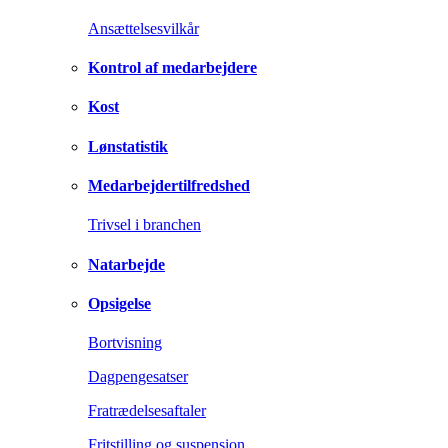
Ansættelsesvilkår
Kontrol af medarbejdere
Kost
Lønstatistik
Medarbejdertilfredshed
Trivsel i branchen
Natarbejde
Opsigelse
Bortvisning
Dagpengesatser
Fratrædelsesaftaler
Fritstilling og suspension