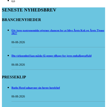
SENESTE NYHEDSBREV
BRANCHENYHEDER
Giv jeres gastronomiske stjerner chancen for at blive Årets Kok og Årets Tjener
2027
06-08-2026
Din virksomhed kan måske få penge tilbage for jeres emballageaffald
06-08-2026
PRESSEKLIP
Ruths Hotel udnævner sin første hotelchef
06-08-2026