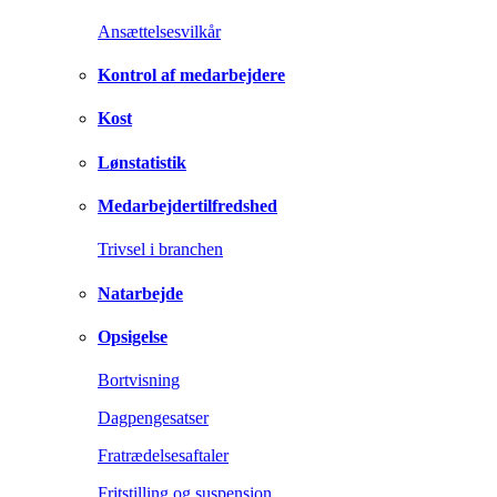
Ansættelsesvilkår
Kontrol af medarbejdere
Kost
Lønstatistik
Medarbejdertilfredshed
Trivsel i branchen
Natarbejde
Opsigelse
Bortvisning
Dagpengesatser
Fratrædelsesaftaler
Fritstilling og suspension