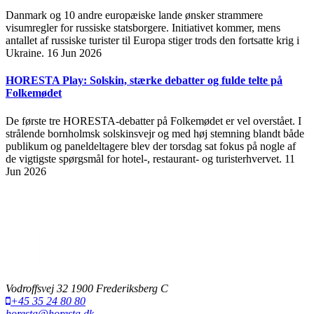
Danmark og 10 andre europæiske lande ønsker strammere
visumregler for russiske statsborgere. Initiativet kommer, mens
antallet af russiske turister til Europa stiger trods den fortsatte krig i
Ukraine.
16 Jun 2026
HORESTA Play: Solskin, stærke debatter og fulde telte på
Folkemødet
De første tre HORESTA-debatter på Folkemødet er vel overstået. I
strålende bornholmsk solskinsvejr og med høj stemning blandt både
publikum og paneldeltagere blev der torsdag sat fokus på nogle af
de vigtigste spørgsmål for hotel-, restaurant- og turisterhvervet.
11
Jun 2026
Vodroffsvej 32 1900 Frederiksberg C
+45 35 24 80 80
horesta@horesta.dk