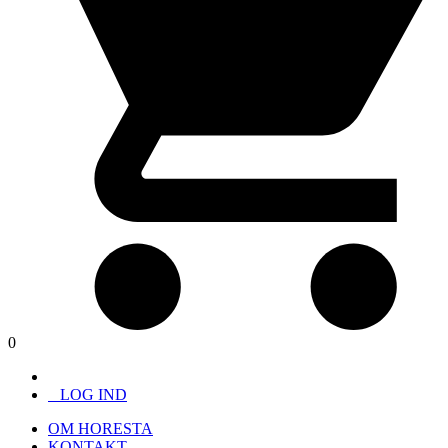
0
LOG IND
OM HORESTA
KONTAKT