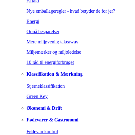
Affald
Nye emballageregler - hvad betyder de for jer?
Energi
Opnå besparelser
Mere miljøvenlig takeaway
Miljømærker og miljøledelse
10 råd til energiforbruget
Klassifikation & Mærkning
Stjerneklassifikation
Green Key
Økonomi & Drift
Fødevarer & Gastronomi
Fødevarekontrol