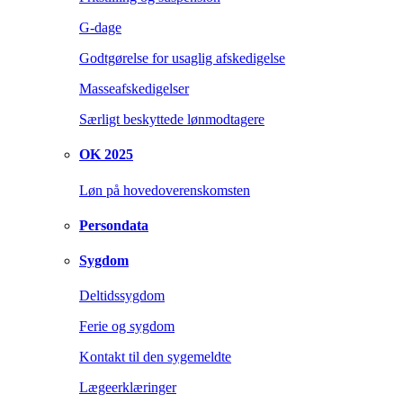
G-dage
Godtgørelse for usaglig afskedigelse
Masseafskedigelser
Særligt beskyttede lønmodtagere
OK 2025
Løn på hovedoverenskomsten
Persondata
Sygdom
Deltidssygdom
Ferie og sygdom
Kontakt til den sygemeldte
Lægeerklæringer