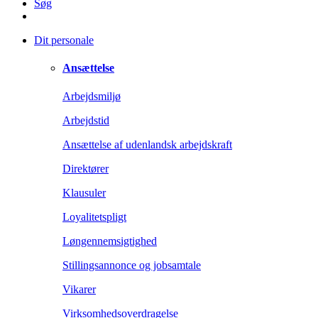
Søg
Dit personale
Ansættelse
Arbejdsmiljø
Arbejdstid
Ansættelse af udenlandsk arbejdskraft
Direktører
Klausuler
Loyalitetspligt
Løngennemsigtighed
Stillingsannonce og jobsamtale
Vikarer
Virksomhedsoverdragelse