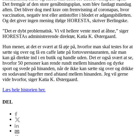
Det fremgår af den store genåbningsplan, som blev fastlagt mandag
aften. Det bliver dog med krav om fremvisning af coronapas, hvor
vaccination, negativ test eller antistoffer i blodet er adgangsbilletten.
Og det giver ingen mening ifølge HORESTA, skriver Berlingske.
”Det er dybt problematisk. Vi vil hellere vente med at åbne,” siger
HORESTAs administrerende direktør, Katia K. Østergaard.
Hun mener, at det er svært at få øje på, hvorfor man skal testes for at
sætte sig over og få en caffe latte på fortovsrestauranten, når man
kan gå direkte ind i en butik og handle uden. Det er også svært at se,
hvorfor 50 personer kan rende rundt mellem hinanden og dyrke
sport og svede på hinanden, når de ikke kan sætte sig over og drikke
en sodavand bagefter med afstand mellem hinanden. Jeg vil gerne
vide hvorfor, siger Katia K. Østergaard.
Læs hele historien her.
DEL