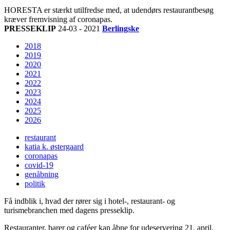
HORESTA er stærkt utilfredse med, at udendørs restaurantbesøg
kræver fremvisning af coronapas.
PRESSEKLIP
24-03 - 2021
Berlingske
2018
2019
2020
2021
2022
2023
2024
2025
2026
restaurant
katia k. østergaard
coronapas
covid-19
genåbning
politik
Få indblik i, hvad der rører sig i hotel-, restaurant- og
turismebranchen med dagens presseklip.
Restauranter, barer og caféer kan åbne for udeservering 21. april.