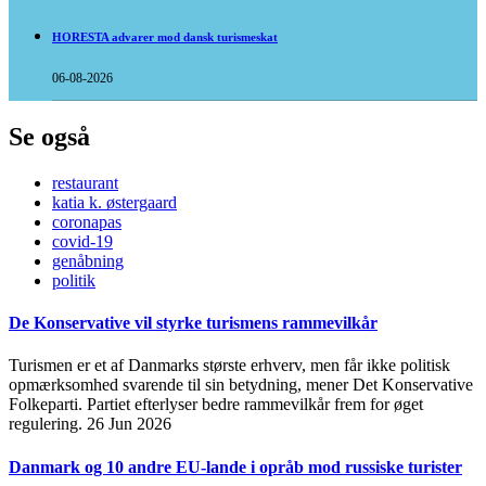
HORESTA advarer mod dansk turismeskat
06-08-2026
Se også
restaurant
katia k. østergaard
coronapas
covid-19
genåbning
politik
De Konservative vil styrke turismens rammevilkår
Turismen er et af Danmarks største erhverv, men får ikke politisk
opmærksomhed svarende til sin betydning, mener Det Konservative
Folkeparti. Partiet efterlyser bedre rammevilkår frem for øget
regulering.
26 Jun 2026
Danmark og 10 andre EU-lande i opråb mod russiske turister